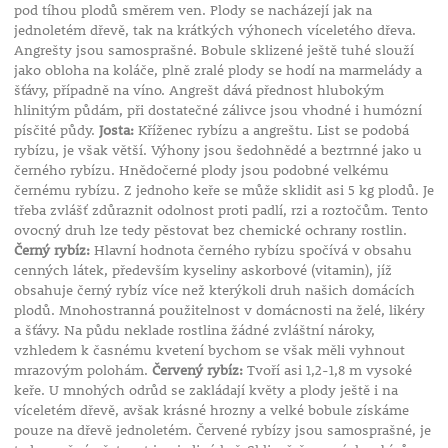
pod tíhou plodů směrem ven. Plody se nacházejí jak na
jednoletém dřevě, tak na krátkých výhonech víceletého dřeva.
Angrešty jsou samosprašné. Bobule sklizené ještě tuhé slouží
jako obloha na koláče, plně zralé plody se hodí na marmelády a
šťávy, případně na víno. Angrešt dává přednost hlubokým
hlinitým půdám, při dostatečné zálivce jsou vhodné i humózní
písčité půdy.
Josta:
Kříženec rybízu a angreštu. List se podobá
rybízu, je však větší. Výhony jsou šedohnědé a beztrnné jako u
černého rybízu. Hnědočerné plody jsou podobné velkému
černému rybízu. Z jednoho keře se může sklidit asi 5 kg plodů. Je
třeba zvlášť zdůraznit odolnost proti padlí, rzi a roztočům. Tento
ovocný druh lze tedy pěstovat bez chemické ochrany rostlin.
Černý rybíz:
Hlavní hodnota černého rybízu spočívá v obsahu
cenných látek, především kyseliny askorbové (vitamin), jíž
obsahuje černý rybíz více než kterýkoli druh našich domácích
plodů. Mnohostranná použitelnost v domácnosti na želé, likéry
a šťávy. Na půdu neklade rostlina žádné zvláštní nároky,
vzhledem k časnému kvetení bychom se však měli vyhnout
mrazovým polohám.
Červený rybíz:
Tvoří asi 1,2-1,8 m vysoké
keře. U mnohých odrůd se zakládají květy a plody ještě i na
víceletém dřevě, avšak krásné hrozny a velké bobule získáme
pouze na dřevě jednoletém. Červené rybízy jsou samosprašné, je