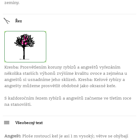
zeminy.
Řez
Kresba: Prosvětlením koruny rybízů a angreštů vyřezáním
několika starších výhonů zvýšíme kvalitu ovoce a zejména u
angreštů si usnadníme jeho sklizeň. Kresba: Keřové rybízy a
angrešty můžeme prosvětlit obdobně jako okrasné keře.
S každoročním řezem rybízů a angreštů začneme ve třetím roce
na stanovišti.
Všeobecný text
Angrešt:
Ploše rostoucí keř je asi 1 m vysoký; větve se ohýbají