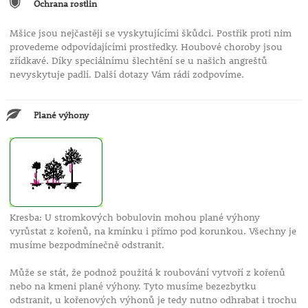
Ochrana rostlin
Mšice jsou nejčastěji se vyskytujícími škůdci. Postřik proti nim
provedeme odpovídajícími prostředky. Houbové choroby jsou
zřídkavé. Díky speciálnímu šlechtění se u našich angreštů
nevyskytuje padlí. Další dotazy Vám rádi zodpovíme.
Plané výhony
Kresba: U stromkových bobulovin mohou plané výhony
vyrůstat z kořenů, na kmínku i přímo pod korunkou. Všechny je
musíme bezpodmínečně odstranit.
Může se stát, že podnož použitá k roubování vytvoří z kořenů
nebo na kmeni plané výhony. Tyto musíme bezezbytku
odstranit, u kořenových výhonů je tedy nutno odhrabat i trochu