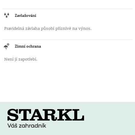
Zavlažování
Pravidelná závlaha působí příznivě na výnos.
Zimní ochrana
Není jí zapotřebí.