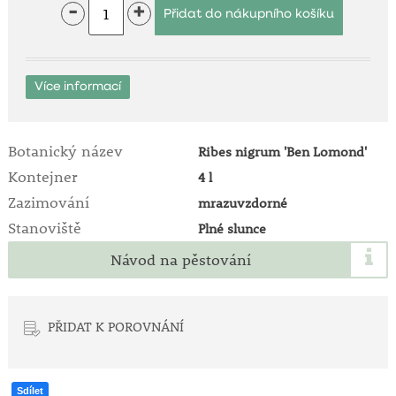
-
+
Více informací
Botanický název
Ribes nigrum 'Ben Lomond'
Kontejner
4 l
Zazimování
mrazuvzdorné
Stanoviště
Plné slunce
Návod na pěstování
PŘIDAT K POROVNÁNÍ
Sdílet