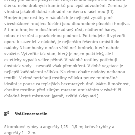
štěrku nebo drobných kamínků pro lepší odvodnění. Zemina je
vhodná jakákoli dobrá zahradní smíšená s rašelinou (1:1).
Hnojení: pro rostliny v nádobách je nejlepší využít plné
vícesložkové hnojivo. Ideální jsou dlouhodobě působící hnojiva.
S tímto hnojivem dosáhnete zdravý růst, nádherné barvy,
robustní vzrůst a pravidelnou plodnost. Potřebujete-li vytvořit
oporu k sazenici v nádobě, je nejlepším řešením umístit do
nádoby 3 bambusky o něco větší než kmínek, které nahoře
svážete. Vytvoříte tak stan, který je nejen praktický, ale i
esteticky vypadá velice pěkně. V nádobě rostliny potřebují
dostatek vody - nesnáší však přemokření. V době vegetace je
nejlepší každodenní zálivka. Na zimu obalte nádoby netkanou
textilií. V zimě potřebují rostliny zálivku pouze minimálně -
ideální je pouze za teplejších bezmrazých dnů. Máte-li možnost,
chraňte rostlinu před silným mrazem umístěním v závětří či
chladné kryté místnosti (garáž, světlý sklep atd.).
Vzdálenost rostlin
Stromkové rybízy a angrešty 1,25 - 1,5 m; keřové rybízy a
angrešty 1 - 2 m.