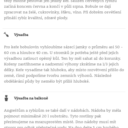
tedy možné pěstovat jen jediný keř. Sklizeň červených rybízů
začíná koncem června a končí v půli srpna. Bobule se dají
zpracovat na želé, cukrovinky, šťávu, víno. Při dobrém osvětlení
přináší rybíz kvalitní, zdravé plody.
Výsadba
Pro keře bobulovin vyhloubíme sázecí jamky o průměru asi 50 -
60 cm a hloubce 40 cm. U stromků je potřeba ještě před jejich
výsadbou zatlouct opěrný kůl. Ten by měl sahat až do korunky.
Kořeny zastřihneme a nadzemní výhony zkrátíme na 1/3 jejich
délky. Keře vysadíme tak hluboko, aby místo rozvětvení přišlo do
země, čímž podpoříme tvorbu zemních výhonů. Následné
obdělávání půdy by nemělo být příliš hluboké.
Výsadba na balkoně
Angreštům a rybízům se také daří v nádobách. Nádoba by měla
pojmout minimálně 20 l substrátu. Tyto rostliny pak
přezimujeme na mrazuprostém místě. Dno nádoby musí mít
otvory pro odtok přebytečné vody. Na dno dejte 5 cm hrubého