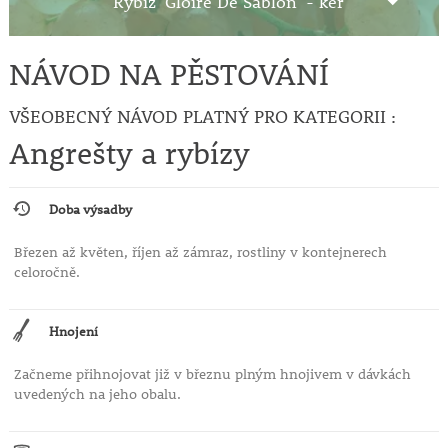
Rybíz 'Gloire De Sablon' - keř
NÁVOD NA PĚSTOVÁNÍ
VŠEOBECNÝ NÁVOD PLATNÝ PRO KATEGORII :
Angrešty a rybízy
Doba výsadby
Březen až květen, říjen až zámraz, rostliny v kontejnerech
celoročně.
Hnojení
Začneme přihnojovat již v březnu plným hnojivem v dávkách
uvedených na jeho obalu.