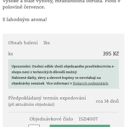
Vysoké a stálé výnosy, mrazuodolná odrůda. Plodí v
polovině července.
S lahodným aroma!
Obsah balení
1ks
395 Kč
ks
Upozornění: Osobní odběr zboží objednaného prostřednictvím e-
shopu není z technických důvodů možný.
Nabízené dárky, slevy a slevové kupóny se nevztahují na
objednávky semínek.
Více informací v
Dodacích podmínkách
.
Předpokládaný termín expedování
cca 14 dnů
(při aktuálním objednání)
Objednávkové číslo
15214007