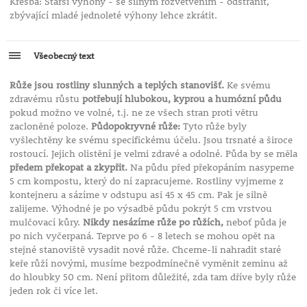
Kresba: Starší výhony - se silným rozvětvením - odstranit,
zbývající mladé jednoleté výhony lehce zkrátit.
Všeobecný text
Růže jsou rostliny slunných a teplých stanovišť.
Ke svému
zdravému růstu
potřebují hlubokou, kyprou a humózní půdu
pokud možno ve volné, t.j. ne ze všech stran proti větru
zacloněné poloze.
Půdopokryvné růže:
Tyto růže byly
vyšlechtěny ke svému specifickému účelu. Jsou trsnaté a široce
rostoucí. Jejich olistění je velmi zdravé a odolné. Půda by se měla
předem překopat a zkypřit.
Na půdu před překopáním nasypeme
5 cm kompostu, který do ní zapracujeme. Rostliny vyjmeme z
kontejneru a sázíme v odstupu asi 45 x 45 cm. Pak je silně
zalijeme. Výhodné je po výsadbě půdu pokrýt 5 cm vrstvou
mulčovací kůry.
Nikdy nesázíme růže po růžích,
neboť půda je
po nich vyčerpaná. Teprve po 6 - 8 letech se mohou opět na
stejné stanoviště vysadit nové růže. Chceme-li nahradit staré
keře růží novými, musíme bezpodmínečně vyměnit zeminu až
do hloubky 50 cm. Není přitom důležité, zda tam dříve byly růže
jeden rok či více let.