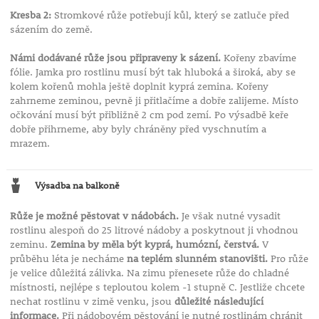
Kresba 2:
Stromkové růže potřebují kůl, který se zatluče před
sázením do země.
Námi dodávané růže jsou připraveny k sázení.
Kořeny zbavíme
fólie. Jamka pro rostlinu musí být tak hluboká a široká, aby se
kolem kořenů mohla ještě doplnit kyprá zemina. Kořeny
zahrneme zeminou, pevně ji přitlačíme a dobře zalijeme. Místo
očkování musí být přibližně 2 cm pod zemí. Po výsadbě keře
dobře přihrneme, aby byly chráněny před vyschnutím a
mrazem.
Výsadba na balkoně
Růže je možné pěstovat v nádobách.
Je však nutné vysadit
rostlinu alespoň do 25 litrové nádoby a poskytnout ji vhodnou
zeminu.
Zemina by měla být kyprá, humózní, čerstvá.
V
průběhu léta je necháme
na teplém slunném stanovišti.
Pro růže
je velice důležitá zálivka. Na zimu přenesete růže do chladné
místnosti, nejlépe s teploutou kolem -1 stupně C. Jestliže chcete
nechat rostlinu v zimě venku, jsou
důležité následující
informace.
Při nádobovém pěstování je nutné rostlinám chránit