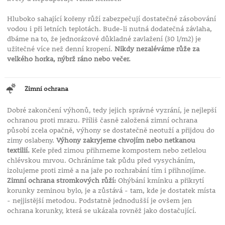
Hluboko sahající kořeny růží zabezpečují dostatečné zásobování
vodou i při letních teplotách. Bude-li nutná dodatečná závlaha,
dbáme na to, že jednorázové důkladné zavlažení (30 l/m2) je
užitečné více než denní kropení.
Nikdy nezaléváme růže za
velkého horka, nýbrž ráno nebo večer.
Zimní ochrana
Dobré zakončení výhonů, tedy jejich správné vyzrání, je nejlepší
ochranou proti mrazu. Příliš časně založená zimní ochrana
působí zcela opačně, výhony se dostatečně neotuží a přijdou do
zimy oslabeny.
Výhony zakryjeme chvojím nebo netkanou
textilií.
Keře před zimou přihrneme kompostem nebo zetlelou
chlévskou mrvou. Ochráníme tak půdu před vysycháním,
izolujeme proti zimě a na jaře po rozhrabání tím i přihnojíme.
Zimní ochrana stromkových růží:
Ohýbání kmínku a přikrytí
korunky zeminou bylo, je a zůstává - tam, kde je dostatek místa
- nejjistější metodou. Podstatně jednodušší je ovšem jen
ochrana korunky, která se ukázala rovněž jako dostačující.