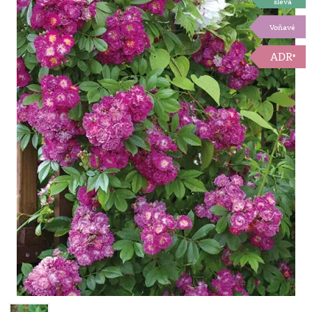
sleva
Voňavé
ADR
®