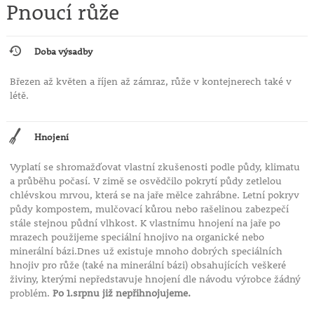
Pnoucí růže
Doba výsadby
Březen až květen a říjen až zámraz, růže v kontejnerech také v
létě.
Hnojení
Vyplatí se shromažďovat vlastní zkušenosti podle půdy, klimatu
a průběhu počasí. V zimě se osvědčilo pokrytí půdy zetlelou
chlévskou mrvou, která se na jaře mělce zahrábne. Letní pokryv
půdy kompostem, mulčovací kůrou nebo rašelinou zabezpečí
stále stejnou půdní vlhkost. K vlastnímu hnojení na jaře po
mrazech použijeme speciální hnojivo na organické nebo
minerální bázi.Dnes už existuje mnoho dobrých speciálních
hnojiv pro růže (také na minerální bázi) obsahujících veškeré
živiny, kterými nepředstavuje hnojení dle návodu výrobce žádný
problém.
Po 1.srpnu již nepřihnojujeme.