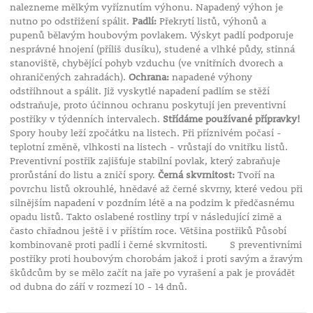
nalezneme mělkým vyříznutím výhonu. Napadený výhon je
nutno po odstřižení spálit.
Padlí:
Překrytí listů, výhonů a
pupenů bělavým houbovým povlakem. Výskyt padlí podporuje
nesprávné hnojení (příliš dusíku), studené a vlhké půdy, stinná
stanoviště, chybějící pohyb vzduchu (ve vnitřních dvorech a
ohraničených zahradách).
Ochrana:
napadené výhony
odstřihnout a spálit. Již vyskytlé napadení padlím se stěží
odstraňuje, proto účinnou ochranu poskytují jen preventivní
postřiky v týdenních intervalech.
Střídáme používané přípravky!
Spory houby leží zpočátku na listech. Při příznivém počasí -
teplotní změně, vlhkosti na listech - vrůstají do vnitřku listů.
Preventivní postřik zajišťuje stabilní povlak, který zabraňuje
prorůstání do listu a zničí spory.
Černá skvrnitost:
Tvoří na
povrchu listů okrouhlé, hnědavé až černé skvrny, které vedou při
silnějším napadení v pozdním létě a na podzim k předčasnému
opadu listů. Takto oslabené rostliny trpí v následující zimě a
často chřadnou ještě i v příštím roce. Většina postřiků Působí
kombinovaně proti padlí i černé skvrnitosti. S preventivními
postřiky proti houbovým chorobám jakož i proti savým a žravým
škůdcům by se mělo začít na jaře po vyrašení a pak je provádět
od dubna do září v rozmezí 10 - 14 dnů.