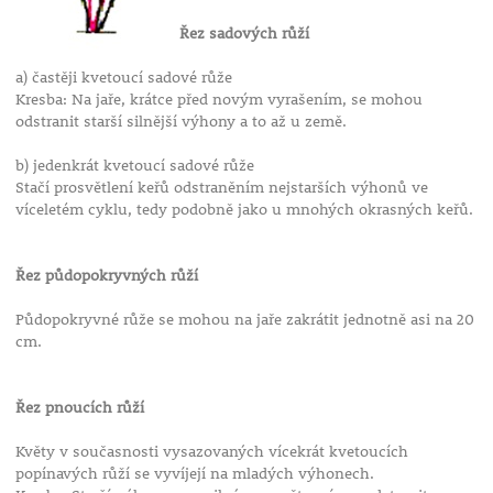
Řez sadových růží
a) častěji kvetoucí sadové růže
Kresba: Na jaře, krátce před novým vyrašením, se mohou
odstranit starší silnější výhony a to až u země.
b) jedenkrát kvetoucí sadové růže
Stačí prosvětlení keřů odstraněním nejstarších výhonů ve
víceletém cyklu, tedy podobně jako u mnohých okrasných keřů.
Řez půdopokryvných růží
Půdopokryvné růže se mohou na jaře zakrátit jednotně asi na 20
cm.
Řez pnoucích růží
Květy v současnosti vysazovaných vícekrát kvetoucích
popínavých růží se vyvíjejí na mladých výhonech.