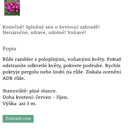
Konečně! Splněný sen o kvetoucí zahradě!
Nenáročné, zdravé, odolné! Voňavé!
Popis
Růže rambler s poloplnými, voňavými květy. Pokud
odstraníte odkvetlé květy, pokvete podruhé. Rychle
pokryje pergolu nebo loubí na růže. Získala ocenění
ADR růže.
Stanoviště: plné slunce.
Doba kvetení: červen - říjen.
Výška: asi 3 m.
Ramblery pocházejí z Anglie, země romantických
Zobrazit více
zahrad. Jsou to vysoké, naprosto nenáročné pnoucí
růže v přírodním stylu. I starou zahradu promění v