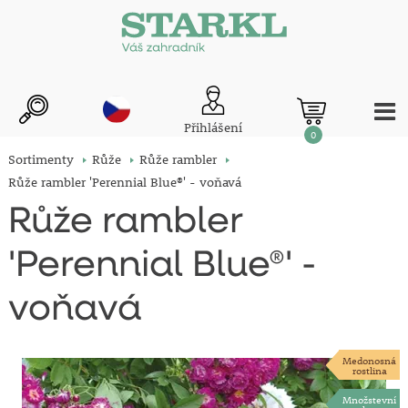
Přihlášení
0
Sortimenty
Růže
Růže rambler
Růže rambler 'Perennial Blue®' - voňavá
Růže rambler
'Perennial Blue®' -
voňavá
Medonosná
rostlina
Množstevní