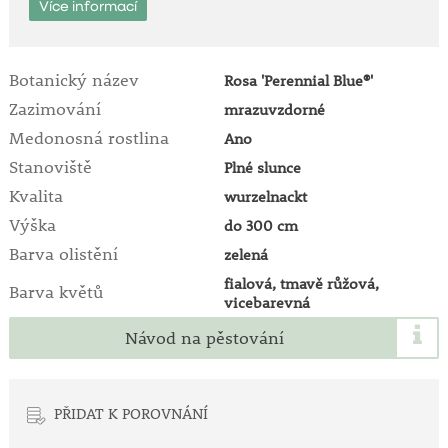
Více informací
musíte bezpodmínečně vyměnit zem až do hloubky
50 cm! Růže před výsadbou namočte na 10 hodin do
vody. Vysazujte je tak, aby místo očkování bylo 2 - 5
cm v zemi.
Botanický název
Rosa 'Perennial Blue®'
Zazimování
mrazuvzdorné
Medonosná rostlina
Ano
Stanoviště
Plné slunce
Kvalita
wurzelnackt
Výška
do 300 cm
Barva olistění
zelená
fialová, tmavě růžová,
Barva květů
vicebarevná
Návod na pěstování
PŘIDAT K POROVNÁNÍ