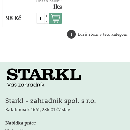
Obsah balení:
1ks
+
98 Kč
-
1
kusů zboží v této kategorii
Starkl - zahradník spol. s r.o.
Kalabousek 1661,
286 01 Čáslav
Nabídka práce