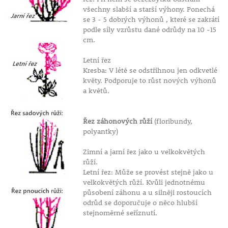
všechny slabší a starší výhony. Ponechá
se 3 - 5 dobrých výhonů , které se zakrátí
podle síly vzrůstu dané odrůdy na 10 -15
cm.
Letní řez
Kresba: V létě se odstřihnou jen odkvetlé
květy. Podporuje to růst nových výhonů
a květů.
Řez záhonových růží
(floribundy,
polyantky)
Zimní a jarní řez jako u velkokvětých
růží.
Letní řez: Může se provést stejně jako u
velkokvětých růží. Kvůli jednotnému
působení záhonu a u silněji rostoucích
odrůd se doporučuje o něco hlubší
stejnoměrné seříznutí.