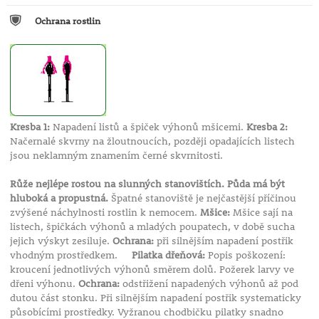
Ochrana rostlin
Kresba 1:
Napadení listů a špiček výhonů mšicemi.
Kresba 2:
Načernalé skvrny na žloutnoucích, později opadajících listech
jsou neklamným znamením černé skvrnitosti.
Růže nejlépe rostou na slunných stanovištích. Půda má být
hluboká a propustná.
Špatné stanoviště je nejčastější příčinou
zvýšené náchylnosti rostlin k nemocem.
Mšice:
Mšice sají na
listech, špičkách výhonů a mladých poupatech, v době sucha
jejich výskyt zesiluje.
Ochrana:
při silnějším napadení postřik
vhodným prostředkem.
Pilatka dřeňová:
Popis poškození:
kroucení jednotlivých výhonů směrem dolů. Požerek larvy ve
dřeni výhonu.
Ochrana:
odstřižení napadených výhonů až pod
dutou část stonku. Při silnějším napadení postřik systematicky
působícími prostředky. Vyžranou chodbičku pilatky snadno