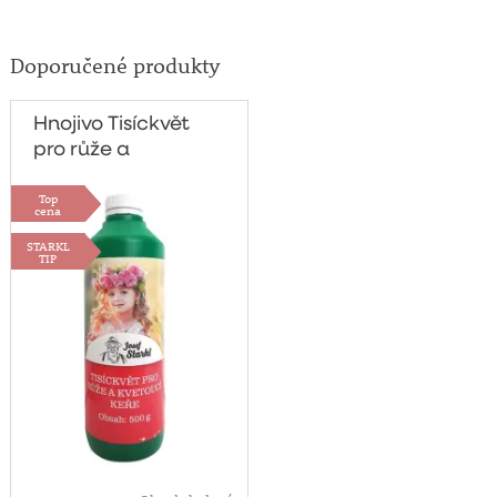
Doporučené produkty
Hnojivo Tisíckvět
pro růže a
kvetoucí keře
Top
500g
cena
STARKL
TIP