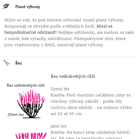
Plané výhony
Může se stát, že pod místem očkování vyrazí plané výhony.
Rozpoznají se obvykle podle světlejších listů.
Musí se
bezpodmínečně odstranit!
Nejlépe odtržením, ale mohou se také
v místě, kde vyrazily, odstřihnout. Půdopokryvné růže, které
jsou vypěstovány z řízků, nemívají plané výhony.
Řez
Řez velkokvětých růží
Zimní řez
Kresba: Před vlastním začátkem zimy se
všechny výhony zakrátí - podle síly
vzrůstu dané odrůdy - na stejnou výšku
asi 30 až 50 cm.
Jarní řez
Kresba: Na konci zimy následuje hlubší
řez. Při něm se bezezbytku odstraní