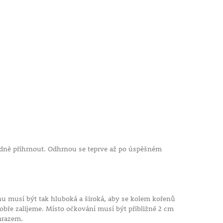
řádně přihrnout. Odhrnou se teprve až po úspěšném
nu musí být tak hluboká a široká, aby se kolem kořenů
obře zalijeme. Místo očkování musí být přibližně 2 cm
a mrazem.