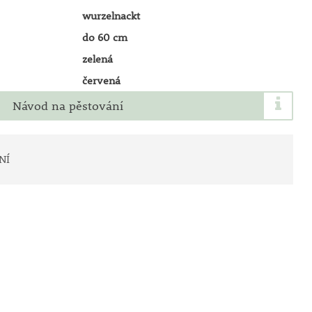
wurzelnackt
do 60 cm
zelená
červená
Návod na pěstování
NÍ