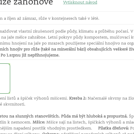
ůže záhonové
Vytisknout návod
n a říjen až zámraz, růže v kontejnerech také v létě.
mažďovat vlastní zkušenosti podle půdy, klimatu a průběhu počasí. V
e na jaře mělce zahrábne. Letní pokryv půdy kompostem, mulčovací ků
tnímu hnojení na jaře po mrazech použijeme speciální hnojivo na org
ních hnojiv pro růže (také na minerální bázi) obsahujících veškeré živ
.
Po 1.srpnu již nepřihnojujeme.
ní listů a špiček výhonů mšicemi.
Kresba 2:
Načernalé skvrny na žlo
 skvrnitosti.
ostou na slunných stanovištích. Půda má být hluboká a propustná.
Špa
stlin k nemocem.
Mšice:
Mšice sají na listech, špičkách výhonů a mla
ilnějším napadení postřik vhodným prostředkem.
Pilatka dřeňová:
Po