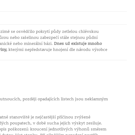
 zimě se osvědčilo pokrytí půdy zetlelou chlévskou
rou nebo rašelinou zabezpečí stále stejnou půdní
anické nebo minerální bázi.
Dnes už existuje mnoho
iny,
kterými nepředstavuje hnojení dle návodu výrobce
utnoucích, později opadajících listech jsou neklamným
tné stanoviště je nejčastější příčinou zvýšené
dých poupatech, v době sucha jejich výskyt zesiluje.
pis poškození: kroucení jednotlivých výhonů směrem