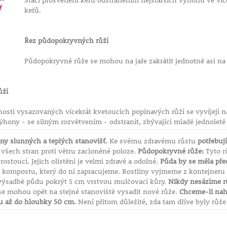
Stačí prosvětlení keřů odstraněním nejstarších výhonů ve v
keřů.
Řez půdopokryvných růží
Půdopokryvné růže se mohou na jaře zakrátit jednotně asi na
ůží
nosti vysazovaných vícekrát kvetoucích popínavých růží se vyvíjejí
výhony - se silným rozvětvením - odstranit, zbývající mladé jednoleté
iny slunných a teplých stanovišť.
Ke svému zdravému růstu
potřebuj
ze všech stran proti větru zacloněné poloze.
Půdopokryvné růže:
Tyto r
 rostoucí. Jejich olistění je velmi zdravé a odolné.
Půda by se měla pře
ompostu, který do ní zapracujeme. Rostliny vyjmeme z kontejneru a 
výsadbě půdu pokrýt 5 cm vrstvou mulčovací kůry.
Nikdy nesázíme rů
 se mohou opět na stejné stanoviště vysadit nové růže.
Chceme-li nah
 až do hloubky 50 cm.
Není přitom důležité, zda tam dříve byly růže j