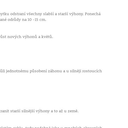
bytku odstraní všechny slabší a starší výhony. Ponechá
 dané odrůdy na 10 -15 cm.
o růst nových výhonů a květů.
Kvůli jednotnému působení záhonu a u silněji rostoucích
nit starší silnější výhony a to až u země.