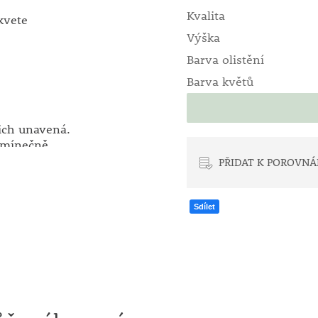
Kvalita
kvete
Výška
Barva olistění
Barva květů
nich unavená.
odmínečně
dbou namočte
PŘIDAT K POROVNÁ
ování bylo 2 -
Sdílet