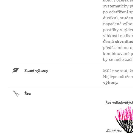
dolů. Požerek l
systematicky p
po odstřižení sp
dusíku), studen
napadené výhony
postřiky v týde
vlhkosti na list
Černá skvrnitos
předčasnému opa
kombinovaně pr
by se mělo začí
Plané výhony
Může se stát, ž
Nejlépe odtržen
výhony.
Řez