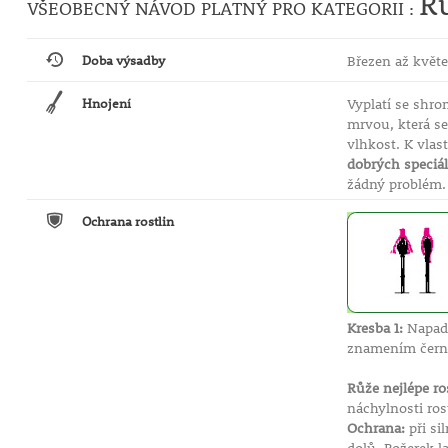
R
VŠEOBECNÝ NÁVOD PLATNÝ PRO KATEGORII :
Doba výsadby
Březen až květe
Hnojení
Vyplatí se shro
mrvou, která s
vlhkost. K vlas
dobrých speciál
žádný problém
Ochrana rostlin
Kresba 1:
Napade
znamením černé
Růže nejlépe r
náchylnosti ro
Ochrana:
při s