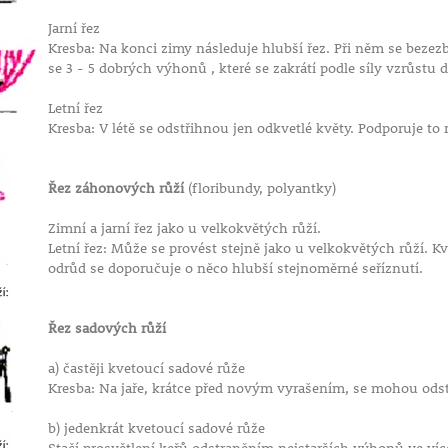
Jarní řez
Kresba: Na konci zimy následuje hlubší řez. Při něm se bezez
se 3 - 5 dobrých výhonů , které se zakrátí podle síly vzrůstu
Letní řez
Kresba: V létě se odstřihnou jen odkvetlé květy. Podporuje t
Řez záhonových růží
(floribundy, polyantky)
Zimní a jarní řez jako u velkokvětých růží.
Letní řez: Může se provést stejně jako u velkokvětých růží. 
odrůd se doporučuje o něco hlubší stejnoměrné seříznutí.
Řez sadových růží
a) častěji kvetoucí sadové růže
Kresba: Na jaře, krátce před novým vyrašením, se mohou odstra
b) jedenkrát kvetoucí sadové růže