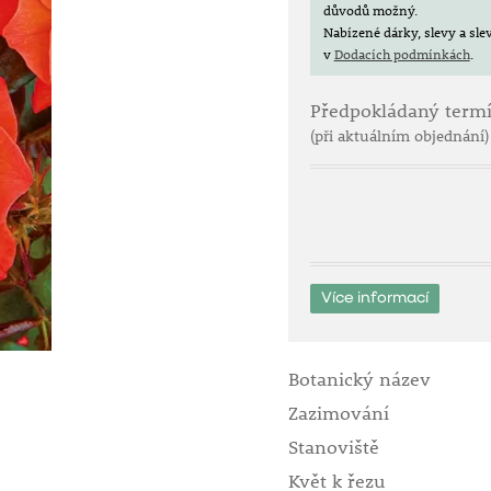
důvodů možný.
Nabízené dárky, slevy a sl
v
Dodacích podmínkách
.
Předpokládaný term
(při aktuálním objednání)
Více informací
Botanický název
Zazimování
Stanoviště
Květ k řezu