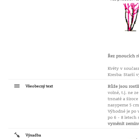
Řez pnoucích r
Květy v součas
Kresba: Starší 
Všeobecný text
Růže jsou rostl
volné, t.j. ne 
trsnaté a široce
nasypeme 5 cm k
Výhodné je po 
po 6 - 8 letech
vyměnit zeminu
Výsadba