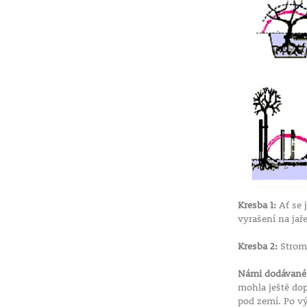
Kresba 1:
Ať se 
vyrašení na jař
Kresba 2:
Stromk
Námi dodávané r
mohla ještě dop
pod zemí. Po v