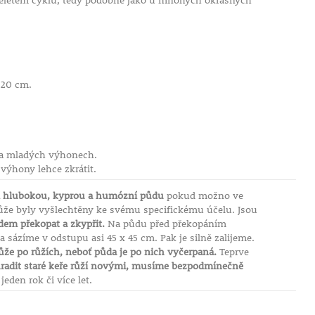
íceletém cyklu, tedy podobně jako u mnohých okrasných
 20 cm.
 na mladých výhonech.
 výhony lehce zkrátit.
í hlubokou, kyprou a humózní půdu
pokud možno ve
ůže byly vyšlechtěny ke svému specifickému účelu. Jsou
dem překopat a zkypřit.
Na půdu před překopáním
sázíme v odstupu asi 45 x 45 cm. Pak je silně zalijeme.
že po růžích, neboť půda je po nich vyčerpaná.
Teprve
radit staré keře růží novými, musíme bezpodmínečně
eden rok či více let.