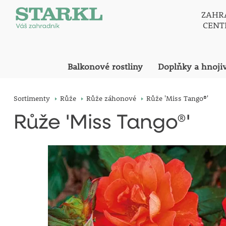
ZAHR
CEN
Balkonové rostliny
Doplňky a hnoji
Sortimenty
Růže
Růže záhonové
Růže 'Miss Tango®'
Růže 'Miss Tango®'