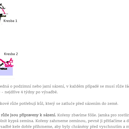
jedná o podzimní nebo jarní sázení, v každém případě se musí růže 
e - nejdříve 4 týdny po výsadbě.
ové růže potřebují kůl, který se zatluče před sázením do země.
ůže jsou připraveny k sázení.
Kořeny zbavíme fólie. Jamka pro rostli
lnit kyprá zemina. Kořeny zahrneme zeminou, pevně ji přitlačíme a d
ýsadbě keře dobře přihrneme, aby byly chráněny před vyschnutím 