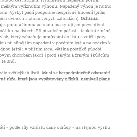
dutou část stonku. Při silnějším napadení postřik
me mělkým vyříznutím výhonu. Napadený výhon je nutno
m. Výskyt padlí podporuje nesprávné hnojení (příliš
řních dvorech a ohraničených zahradách).
Ochrana:
uje, proto účinnou ochranu poskytují jen preventivní
čátku na listech. Při příznivém počasí - teplotní změně,
ovlak, který zabraňuje prorůstání do listu a zničí spory.
dou při silnějším napadení v pozdním létě a na podzim k
dnou ještě i v příštím roce. Většina postřiků působí
ubovým chorobám jakož i proti savým a žravým škůdcům
- 14 dnů.
le světlejších listů.
Musí se bezpodmínečně odstranit!
é růže, které jsou vypěstovány z řízků, nemívají plané
tí - podle síly vzrůstu dané odrůdy - na stejnou výšku