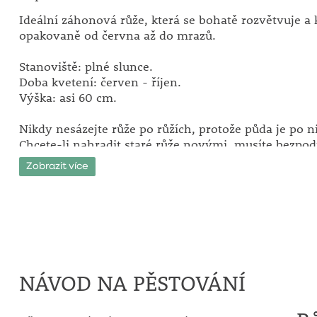
Ideální záhonová růže, která se bohatě rozvětvuje a 
opakovaně od června až do mrazů.
Stanoviště: plné slunce.
Doba kvetení: červen - říjen.
Výška: asi 60 cm.
Nikdy nesázejte růže po růžích, protože půda je po 
Chcete-li nahradit staré růže novými, musíte bezp
vyměnit zem až do hloubky 50 cm! Růže před výsa
Zobrazit více
na 10 hodin do vody. Vysazujte je tak, aby místo očk
5 cm v zemi.
NÁVOD NA PĚSTOVÁNÍ