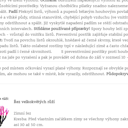
arvy ve dřeni výhonu.
Ochrana:
odstřižení napadených výhonů až pod 
ůsobícími prostředky. Vyžranou chodbičku pilatky snadno nalezne
álit.
Padlí
Překrytí listů, výhonů a pupenů bělavým houbovým povlake
é a vlhké půdy, stinná stanoviště, chybějící pohyb vzduchu (ve vnit
 odstřihnout a spálit. Již vyskytlé napadení padlím se stěží odstraň
nních intervalech.
Střídáme používané přípravky!
Spory houby leží zpo
ech - vrůstají do vnitřku listů. Preventivní postřik zajišťuje stabilní p
t:
Tvoří na povrchu listů okrouhlé, hnědavé až černé skvrny, které ve
du listů. Takto oslabené rostliny trpí v následující zimě a často chřa
oti padlí i černé skvrnitosti. S preventivními postřiky proti ho
t na jaře po vyrašení a pak je provádět od dubna do září v rozmezí 10 
e pod místem očkování vyrazí plané výhony. Rozpoznají se obvykle pod
ím, ale mohou se také v místě, kde vyrazily, odstřihnout.
Půdopokryvn
Řez velkokvětých růží
Zimní řez
Kresba: Před vlastním začátkem zimy se všechny výhony zakrá
asi 30 až 50 cm.