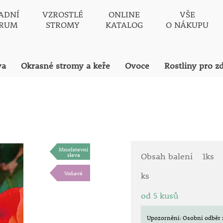
ADNÍ
VZROSTLÉ
ONLINE
VŠE
TRUM
STROMY
KATALOG
O NÁKUPU
va
Okrasné stromy a keře
Ovoce
Rostliny pro z
Množstevní
sleva
Obsah balení
1ks
Voňavé
ks
od 5 kusů
Upozornění: Osobní odběr 