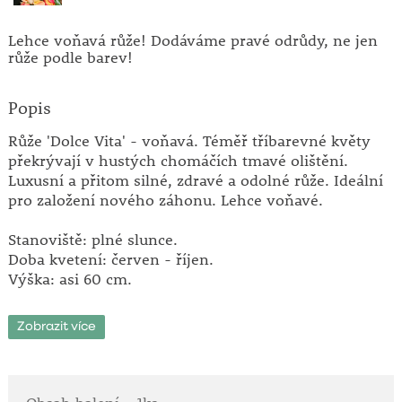
Lehce voňavá růže! Dodáváme pravé odrůdy, ne jen
růže podle barev!
Popis
Růže 'Dolce Vita' - voňavá. Téměř tříbarevné květy
překrývají v hustých chomáčích tmavé olištění.
Luxusní a přitom silné, zdravé a odolné růže. Ideální
pro založení nového záhonu. Lehce voňavé.
Stanoviště: plné slunce.
Doba kvetení: červen - říjen.
Výška: asi 60 cm.
Nikdy nesázejte růže po růžích, protože půda je po
Zobrazit více
nich unavená. Chcete-li nahradit staré růže novými,
musíte bezpodmínečně vyměnit zem až do hloubky
50 cm! Růže před výsadbou namočte na 10 hodin do
vody. Vysazujte je tak, aby místo očkování bylo 2 - 5