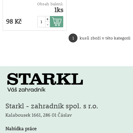
Obsah balení:
1ks
+
98 Kč
-
1
kusů zboží v této kategorii
Starkl - zahradník spol. s r.o.
Kalabousek 1661,
286 01 Čáslav
Nabídka práce