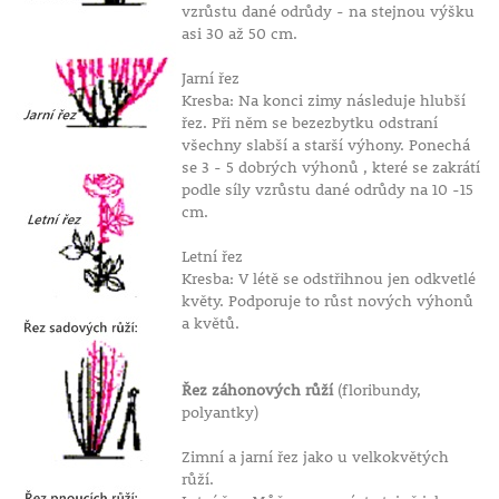
vzrůstu dané odrůdy - na stejnou výšku
asi 30 až 50 cm.
Jarní řez
Kresba: Na konci zimy následuje hlubší
řez. Při něm se bezezbytku odstraní
všechny slabší a starší výhony. Ponechá
se 3 - 5 dobrých výhonů , které se zakrátí
podle síly vzrůstu dané odrůdy na 10 -15
cm.
Letní řez
Kresba: V létě se odstřihnou jen odkvetlé
květy. Podporuje to růst nových výhonů
a květů.
Řez záhonových růží
(floribundy,
polyantky)
Zimní a jarní řez jako u velkokvětých
růží.