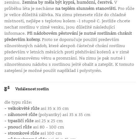
zeminu.
Zemina by měla být kyprá, humózní, čerstvá.
V
průběhu léta je necháme
na teplém slunném stanovišti.
Pro růže
je velice důležitá zálivka. Na zimu přenesete růže do chladné
místnosti, nejlépe s teplotou kolem -1 stupně C. Jestliže chcete
nechat rostlinu v zimě venku, jsou důležité následující
informace.
Při nádobovém pěstování je nutné rostlinám chránit
především kořeny.
Proto se doporučuje použití predevším
silnostěnných nádob, které alespoň částečně chrání rostlinu
především v letních měsících proti přehřívání kořenů a v zimě
proti nárazovému větru a promrzání. Na zimu je pak nutné i
silnostěnnou nádobu s rostlinou ještě obalit a zateplit. K tomuto
zateplení je možné použít například i polystyrén.
Vzdálenost rostlin
dle typu růže:
- velkokvěté růže
asi 35 x 35 cm
- záhonové růže
(polyantky) asi 35 x 35 cm
- trpasličí růže
asi 25 x 25 cm
- pnoucí růže
asi 80 - 100 cm
- stromkové růže
asi 100 cm