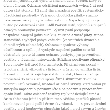
kroucení jednotlivých výhonů směrem dolů. Požerek larvy ve
dřeni výhonu.
Ochrana:
odstřižení napadených výhonů až pod
dutou část stonku. Při silnějším napadení postřik systematicky
působícími prostředky. Vyžranou chodbičku pilatky snadno
nalezneme mělkým vyříznutím výhonu. Napadený výhon je
nutno po odstřižení spálit.
Padlí
Překrytí listů, výhonů a pupenů
bělavým houbovým povlakem. Výskyt padlí podporuje
nesprávné hnojení (příliš dusíku), studené a vlhké půdy, stinná
stanoviště, chybějící pohyb vzduchu (ve vnitřních dvorech a
ohraničených zahradách).
Ochrana:
napadené výhony
odstřihnout a spálit. Již vyskytlé napadení padlím se stěží
odstraňuje, proto účinnou ochranu poskytují jen preventivní
postřiky v týdenních intervalech.
Střídáme používané přípravky!
Spory houby leží zpočátku na listech. Při příznivém počasí -
teplotní změně, vlhkosti na listech - vrůstají do vnitřku listů.
Preventivní postřik zajišťuje stabilní povlak, který zabraňuje
prorůstání do listu a zničí spory.
Černá skvrnitost:
Tvoří na
povrchu listů okrouhlé, hnědavé až černé skvrny, které vedou při
silnějším napadení v pozdním létě a na podzim k předčasnému
opadu listů. Takto oslabené rostliny trpí v následující zimě a
často chřadnou ještě i v příštím roce. Většina postřiků působí
kombinovaně proti padlí i černé skvrnitosti. S preventivními
postřiky proti houbovým chorobám jakož i proti savým a žravým