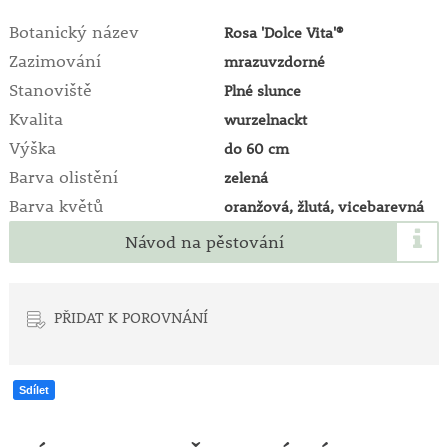
Botanický název
Rosa 'Dolce Vita'®
Zazimování
mrazuvzdorné
Stanoviště
Plné slunce
Kvalita
wurzelnackt
Výška
do 60 cm
Barva olistění
zelená
Barva květů
oranžová, žlutá, vicebarevná
Návod na pěstování
PŘIDAT K POROVNÁNÍ
Sdílet