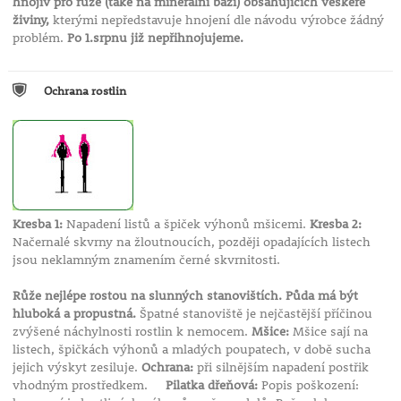
hnojiv pro růže (také na minerální bázi) obsahujících veškeré
živiny,
kterými nepředstavuje hnojení dle návodu výrobce žádný
problém.
Po 1.srpnu již nepřihnojujeme.
Ochrana rostlin
Kresba 1:
Napadení listů a špiček výhonů mšicemi.
Kresba 2:
Načernalé skvrny na žloutnoucích, později opadajících listech
jsou neklamným znamením černé skvrnitosti.
Růže nejlépe rostou na slunných stanovištích. Půda má být
hluboká a propustná.
Špatné stanoviště je nejčastější příčinou
zvýšené náchylnosti rostlin k nemocem.
Mšice:
Mšice sají na
listech, špičkách výhonů a mladých poupatech, v době sucha
jejich výskyt zesiluje.
Ochrana:
při silnějším napadení postřik
vhodným prostředkem.
Pilatka dřeňová:
Popis poškození: