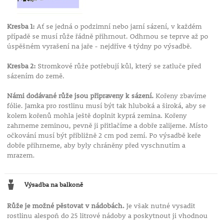
Kresba 1:
Ať se jedná o podzimní nebo jarní sázení, v každém
případě se musí růže řádně přihrnout. Odhrnou se teprve až po
úspěšném vyrašení na jaře - nejdříve 4 týdny po výsadbě.
Kresba 2:
Stromkové růže potřebují kůl, který se zatluče před
sázením do země.
Námi dodávané růže jsou připraveny k sázení.
Kořeny zbavíme
fólie. Jamka pro rostlinu musí být tak hluboká a široká, aby se
kolem kořenů mohla ještě doplnit kyprá zemina. Kořeny
zahrneme zeminou, pevně ji přitlačíme a dobře zalijeme. Místo
očkování musí být přibližně 2 cm pod zemí. Po výsadbě keře
dobře přihrneme, aby byly chráněny před vyschnutím a
mrazem.
Výsadba na balkoně
Růže je možné pěstovat v nádobách.
Je však nutné vysadit
rostlinu alespoň do 25 litrové nádoby a poskytnout ji vhodnou