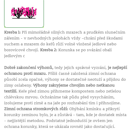
Kresba 1:
Při mimořádně silných mrazech a prudkém slunečním
zářením - v nevhodných polohách vždy -chrání před škodami
suchem a mrazem do keřů růží volně vložené jedlové nebo
borovicové chvojí.
Kresba 2:
Korunka se po svázání obalí
jedlovým c
Dobré zakončení výhonů,
tedy jejich správné vyzrání,
je nejlepší
ochranou proti mrazu.
Příliš časně založená zimní ochrana
působí zcela opačně, výhony se dostatečně neotuží a přijdou do
zimy oslabeny.
Výhony zakryjeme chvojím nebo netkanou
textilií.
Keře před zimou přihrneme kompostem nebo zetlelou
chlévskou mrvou. Ochráníme tak půdu před vysycháním,
izolujeme proti zimě a na jaře po rozhrabání tím i přihnojíme.
Zimní ochrana stromkových růží:
Ohýbání kmínku a přikrytí
korunky zeminou bylo, je a zůstává - tam, kde je dostatek místa
- nejjistější metodou. Podstatně jednodušší je ovšem jen
ochrana korunky, která se ukázala rovněž jako dostačující.