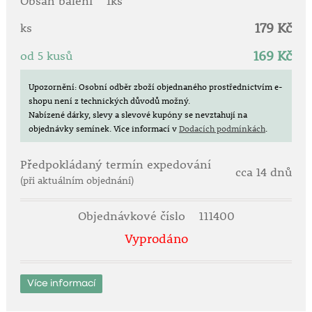
Obsah balení
1ks
cm v zemi.
179 Kč
ks
169 Kč
od 5 kusů
Upozornění: Osobní odběr zboží objednaného prostřednictvím e-
shopu není z technických důvodů možný.
Nabízené dárky, slevy a slevové kupóny se nevztahují na
objednávky semínek.
Více informací v
Dodacích podmínkách
.
Předpokládaný termín expedování
cca 14 dnů
(při aktuálním objednání)
Objednávkové číslo
111400
Vyprodáno
Více informací