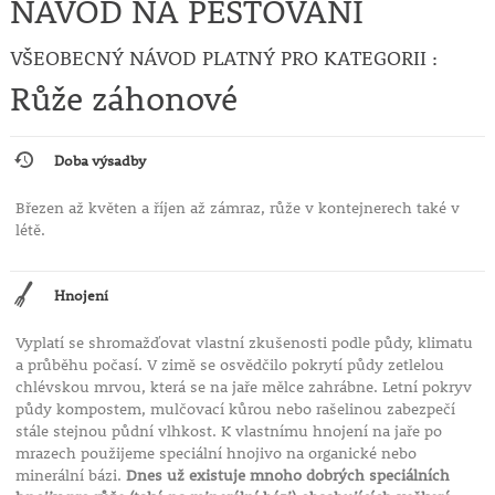
NÁVOD NA PĚSTOVÁNÍ
VŠEOBECNÝ NÁVOD PLATNÝ PRO KATEGORII :
Růže záhonové
Doba výsadby
Březen až květen a říjen až zámraz, růže v kontejnerech také v
létě.
Hnojení
Vyplatí se shromažďovat vlastní zkušenosti podle půdy, klimatu
a průběhu počasí. V zimě se osvědčilo pokrytí půdy zetlelou
chlévskou mrvou, která se na jaře mělce zahrábne. Letní pokryv
půdy kompostem, mulčovací kůrou nebo rašelinou zabezpečí
stále stejnou půdní vlhkost. K vlastnímu hnojení na jaře po
mrazech použijeme speciální hnojivo na organické nebo
minerální bázi.
Dnes už existuje mnoho dobrých speciálních