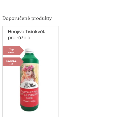
Doporučené produkty
Hnojivo Tisíckvět
pro růže a
kvetoucí keře
Top
500g
cena
STARKL
TIP