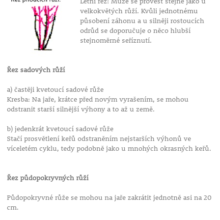
Letní řez: Může se provést stejně jako u
velkokvětých růží. Kvůli jednotnému
působení záhonu a u silněji rostoucích
odrůd se doporučuje o něco hlubší
stejnoměrné seříznutí.
Řez sadových růží
a) častěji kvetoucí sadové růže
Kresba: Na jaře, krátce před novým vyrašením, se mohou
odstranit starší silnější výhony a to až u země.
b) jedenkrát kvetoucí sadové růže
Stačí prosvětlení keřů odstraněním nejstarších výhonů ve
víceletém cyklu, tedy podobně jako u mnohých okrasných keřů.
Řez půdopokryvných růží
Půdopokryvné růže se mohou na jaře zakrátit jednotně asi na 20
cm.