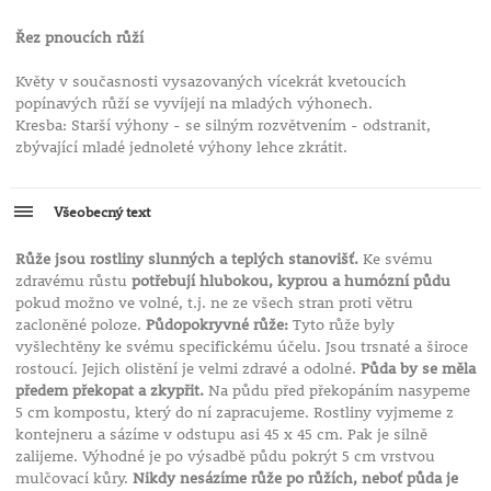
Řez pnoucích růží
Květy v současnosti vysazovaných vícekrát kvetoucích
popínavých růží se vyvíjejí na mladých výhonech.
Kresba: Starší výhony - se silným rozvětvením - odstranit,
zbývající mladé jednoleté výhony lehce zkrátit.
Všeobecný text
Růže jsou rostliny slunných a teplých stanovišť.
Ke svému
zdravému růstu
potřebují hlubokou, kyprou a humózní půdu
pokud možno ve volné, t.j. ne ze všech stran proti větru
zacloněné poloze.
Půdopokryvné růže:
Tyto růže byly
vyšlechtěny ke svému specifickému účelu. Jsou trsnaté a široce
rostoucí. Jejich olistění je velmi zdravé a odolné.
Půda by se měla
předem překopat a zkypřit.
Na půdu před překopáním nasypeme
5 cm kompostu, který do ní zapracujeme. Rostliny vyjmeme z
kontejneru a sázíme v odstupu asi 45 x 45 cm. Pak je silně
zalijeme. Výhodné je po výsadbě půdu pokrýt 5 cm vrstvou
mulčovací kůry.
Nikdy nesázíme růže po růžích, neboť půda je