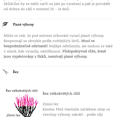
škůdcům by se mělo začít na jaře po vyrašení a pak je provádět
od dubna do září v rozmezí 10 - 14 dnů.
Plané výhony
Může se stát, že pod místem očkování vyrazí plané výhony.
Rozpoznají se obvykle podle světlejších listů.
Musí se
bezpodmínečně odstranit!
Nejlépe odtržením, ale mohou se také
v místě, kde vyrazily, odstřihnout.
Půdopokryvné růže, které
jsou vypěstovány z řízků, nemívají plané výhony.
Řez
Řez velkokvětých růží
Zimní řez
Kresba: Před vlastním začátkem zimy se
všechny výhony zakrátí - podle síly