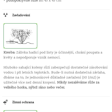
- půdopokryvné růže
asi 45 x 45 cm
Zavlažování
Kresba:
Zálivka hadicí pod listy je účinnější, chrání poupata a
květy a nepodporuje vznik nemocí.
Hluboko sahající kořeny růží zabezpečují dostatečné zásobování
vodou i při letních teplotách. Bude-li nutná dodatečná závlaha,
dbáme na to, že jednorázové důkladné zavlažení (30 l/m2) je
užitečné více než denní kropení.
Nikdy nezaléváme růže za
velkého horka, nýbrž ráno nebo večer.
Zimní ochrana