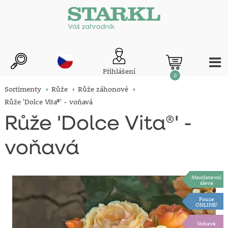
Přihlášení
0
Sortimenty
Růže
Růže záhonové
Růže 'Dolce Vita®' - voňavá
Růže 'Dolce Vita®' -
voňavá
Množstevní
sleva
Pouze
ONLINE!
Voňavé