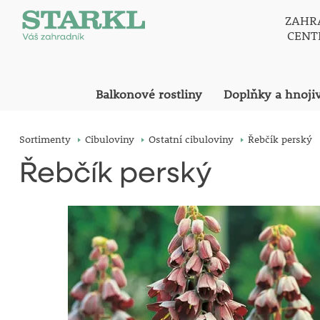
ZAHR
CEN
Balkonové rostliny
Doplňky a hnoji
Sortimenty
Cibuloviny
Ostatní cibuloviny
Řebčík perský
Řebčík perský