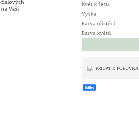
-fialových
Květ k řezu
 na Vaší
Výška
Barva olistění
Barva květů
PŘIDAT K POROVNÁ
Sdílet