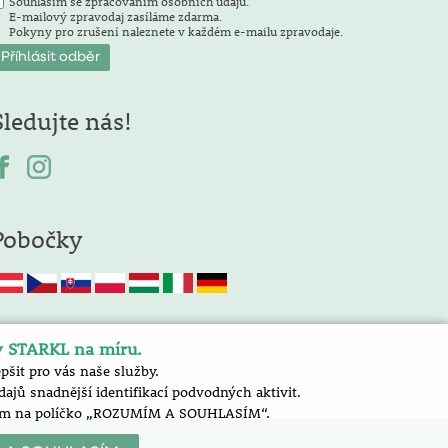
Souhlasím se zpracováním osobních údajů.
E-mailový zpravodaj zasíláme zdarma.
Pokyny pro zrušení naleznete v každém e-mailu zpravodaje.
Sledujte nás!
Pobočky
y STARKL na míru.
šit pro vás naše služby.
jů snadnější identifikací podvodných aktivit.
nutím na políčko „ROZUMÍM A SOUHLASÍM“.