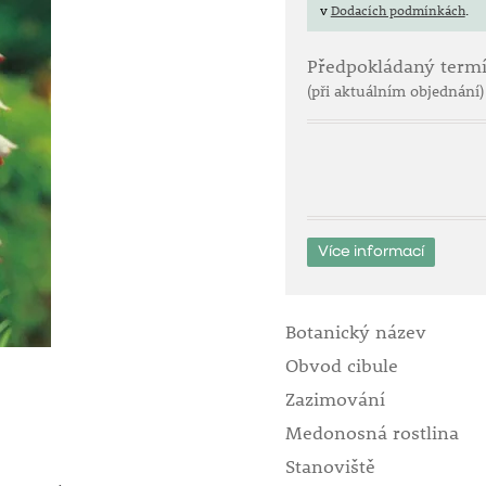
v
Dodacích podmínkách
.
Předpokládaný term
(při aktuálním objednání)
Více informací
Botanický název
Obvod cibule
Zazimování
Medonosná rostlina
Stanoviště