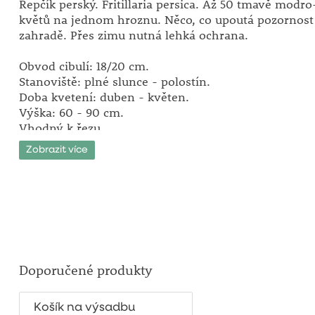
Řepčík perský. Fritillaria persica. Až 50 tmavě modro
květů na jednom hroznu. Něco, co upoutá pozornost
zahradě. Přes zimu nutná lehká ochrana.
Obvod cibulí: 18/20 cm.
Stanoviště: plné slunce - polostín.
Doba kvetení: duben - květen.
Výška: 60 - 90 cm.
Vhodný k řezu.
Zobrazit více
Mystická krása!
Doporučené produkty
Košík na výsadbu