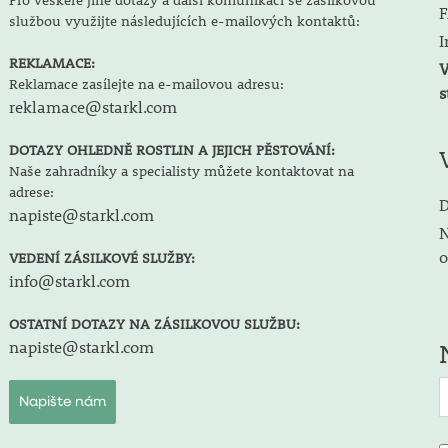
Pro veškeré jiné dotazy a další komunikaci se zásilkovou
F
službou využijte následujících e-mailových kontaktů:
I
REKLAMACE:
V
Reklamace zasílejte na e-mailovou adresu:
s
reklamace@starkl.com
DOTAZY OHLEDNĚ ROSTLIN A JEJICH PĚSTOVÁNÍ:
Naše zahradníky a specialisty můžete kontaktovat na
adrese:
D
napiste@starkl.com
N
o
VEDENÍ ZÁSILKOVÉ SLUŽBY:
info@starkl.com
OSTATNÍ DOTAZY NA ZÁSILKOVOU SLUŽBU:
napiste@starkl.com
Napište nám