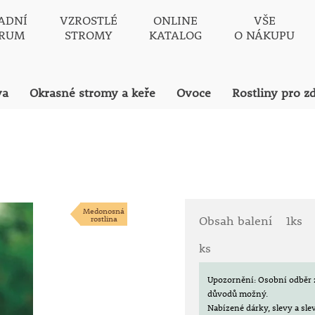
ADNÍ
VZROSTLÉ
ONLINE
VŠE
TRUM
STROMY
KATALOG
O NÁKUPU
va
Okrasné stromy a keře
Ovoce
Rostliny pro z
Medonosná
rostlina
Obsah balení
1ks
ks
Upozornění: Osobní odběr 
důvodů možný.
Nabízené dárky, slevy a sl