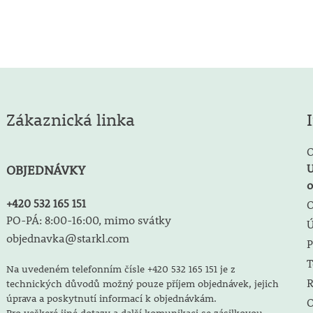
Zákaznická linka
O
U
OBJEDNÁVKY
o
+420 532 165 151
O
PO-PÁ: 8:00-16:00, mimo svátky
objednavka@starkl.com
P
T
Na uvedeném telefonním čísle +420 532 165 151 je z
R
technických důvodů možný pouze příjem objednávek, jejich
úprava a poskytnutí informací k objednávkám.
O