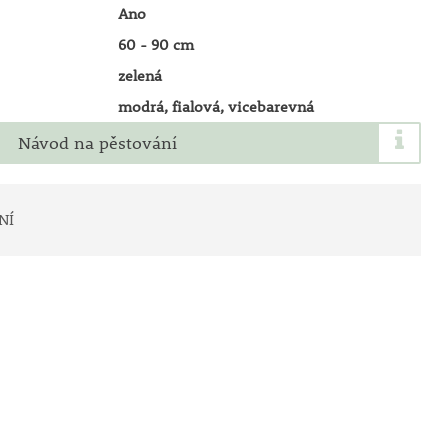
Ano
60 - 90 cm
zelená
modrá, fialová, vicebarevná
Návod na pěstování
NÍ