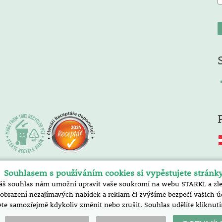
Souhlasem s používáním cookies si vypěstujete stránk
áš souhlas nám umožní upravit vaše soukromí na webu STARKL a zlep
razení nezajímavých nabídek a reklam či zvýšíme bezpečí vašich úda
te samozřejmě kdykoliv změnit nebo zrušit. Souhlas udělíte klik