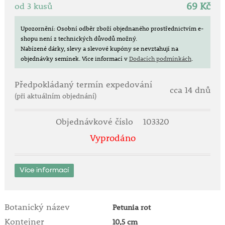
69 Kč
od 3 kusů
Upozornění: Osobní odběr zboží objednaného prostřednictvím e-
shopu není z technických důvodů možný.
Nabízené dárky, slevy a slevové kupóny se nevztahují na
objednávky semínek.
Více informací v
Dodacích podmínkách
.
Předpokládaný termín expedování
cca 14 dnů
(při aktuálním objednání)
Objednávkové číslo
103320
Vyprodáno
Více informací
Botanický název
Petunia rot
Kontejner
10,5 cm