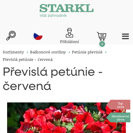
Přihlášení
0
Sortimenty
Balkonové rostliny
Petúnie převislé
Převislá petúnie - červená
Převislá petúnie -
červená
Top
cena
Množstevní
sleva