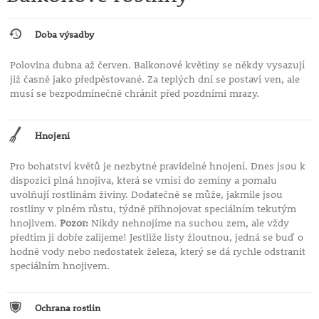
Doba výsadby
Polovina dubna až červen. Balkonové květiny se někdy vysazují
již časně jako předpěstované. Za teplých dní se postaví ven, ale
musí se bezpodmínečně chránit před pozdními mrazy.
Hnojení
Pro bohatství květů je nezbytné pravidelné hnojení. Dnes jsou k
dispozici plná hnojiva, která se vmísí do zeminy a pomalu
uvolňují rostlinám živiny. Dodatečně se může, jakmile jsou
rostliny v plném růstu, týdně přihnojovat speciálním tekutým
hnojivem.
Pozor:
Nikdy nehnojíme na suchou zem, ale vždy
předtím ji dobře zalijeme! Jestliže listy žloutnou, jedná se buď o
hodně vody nebo nedostatek železa, který se dá rychle odstranit
speciálním hnojivem.
Ochrana rostlin