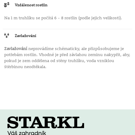
Vzdálenost rostlin
Na 1 m truhlíku se počítá 6 - 8 rostlin (podle jejich velikosti).
Zavlažování
Zavlažování
neprovádíme schématicky, ale přizpůsobujeme je
potřebám rostlin. Vhodné je před závlahou zeminu nakypřit, aby,
pokud je zem oddělena od stěny truhlíku, voda vzniklou
štěrbinou neodtékala.