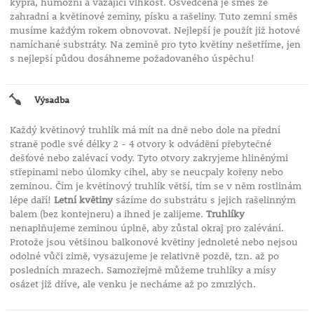
kyprá, humózní a vázající vlhkost. Osvědčená je směs ze
zahradní a květinové zeminy, písku a rašeliny. Tuto zemní směs
musíme každým rokem obnovovat. Nejlepší je použít již hotové
namíchané substráty. Na zemině pro tyto květiny nešetříme, jen
s nejlepší půdou dosáhneme požadovaného úspěchu!
Výsadba
Každý květinový truhlík má mít na dně nebo dole na přední
straně podle své délky 2 - 4 otvory k odvádění přebytečné
dešťové nebo zalévací vody. Tyto otvory zakryjeme hliněnými
střepinami nebo úlomky cihel, aby se neucpaly kořeny nebo
zeminou. Čím je květinový truhlík větší, tím se v něm rostlinám
lépe daří!
Letní květiny
sázíme do substrátu s jejich rašelinným
balem (bez kontejneru) a ihned je zalijeme.
Truhlíky
nenaplňujeme zeminou úplně, aby zůstal okraj pro zalévání.
Protože jsou většinou balkonové květiny jednoleté nebo nejsou
odolné vůči zimě, vysazujeme je relativně pozdě, tzn. až po
posledních mrazech. Samozřejmě můžeme truhlíky a mísy
osázet již dříve, ale venku je necháme až po zmrzlých.