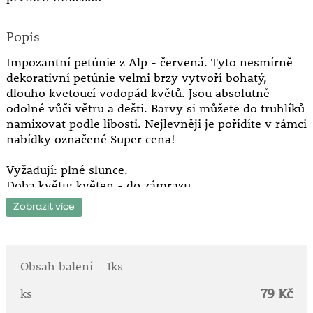
Popis
Impozantní petúnie z Alp - červená. Tyto nesmírně
dekorativní petúnie velmi brzy vytvoří bohatý,
dlouho kvetoucí vodopád květů. Jsou absolutně
odolné vůči větru a dešti. Barvy si můžete do truhlíků
namixovat podle libosti. Nejlevněji je pořídíte v rámci
nabídky označené Super cena!
Vyžadují: plné slunce.
Doba květu: květen - do zámrazu.
Výška vzrůstu: do 70 cm.
Zobrazit více
Převislé.
Obsah balení
1ks
79 Kč
ks