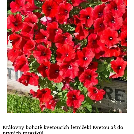
Královny bohatě kvetoucích letniček! Kvetou až do
prvních mrazíků!