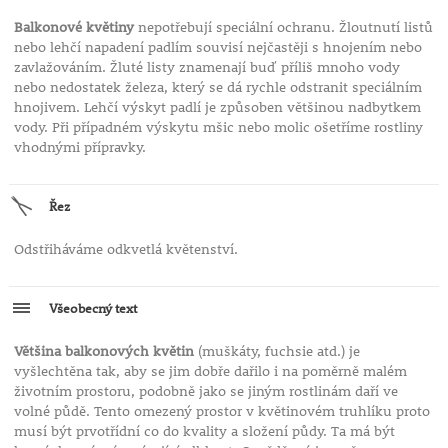
Balkonové květiny
nepotřebují speciální ochranu. Žloutnutí listů
nebo lehčí napadení padlím souvisí nejčastěji s hnojením nebo
zavlažováním. Žluté listy znamenají buď příliš mnoho vody
nebo nedostatek železa, který se dá rychle odstranit speciálním
hnojivem. Lehčí výskyt padlí je způsoben většinou nadbytkem
vody. Při případném výskytu mšic nebo molic ošetříme rostliny
vhodnými přípravky.
Řez
Odstřiháváme odkvetlá květenství.
Všeobecný text
Většina balkonových květin
(muškáty, fuchsie atd.) je
vyšlechtěna tak, aby se jim dobře dařilo i na poměrně malém
životním prostoru, podobně jako se jiným rostlinám daří ve
volné půdě. Tento omezený prostor v květinovém truhlíku proto
musí být prvotřídní co do kvality a složení půdy. Ta má být