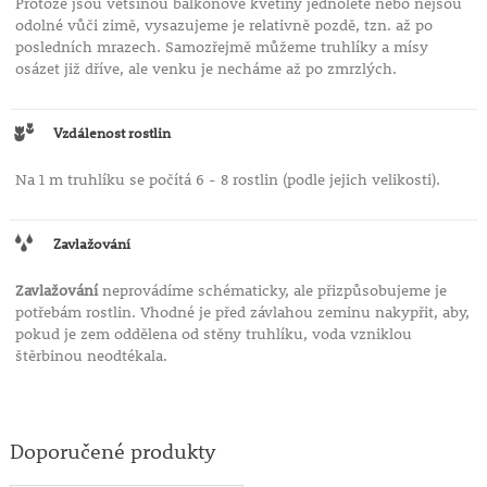
Protože jsou většinou balkonové květiny jednoleté nebo nejsou
odolné vůči zimě, vysazujeme je relativně pozdě, tzn. až po
posledních mrazech. Samozřejmě můžeme truhlíky a mísy
osázet již dříve, ale venku je necháme až po zmrzlých.
Vzdálenost rostlin
Na 1 m truhlíku se počítá 6 - 8 rostlin (podle jejich velikosti).
Zavlažování
Zavlažování
neprovádíme schématicky, ale přizpůsobujeme je
potřebám rostlin. Vhodné je před závlahou zeminu nakypřit, aby,
pokud je zem oddělena od stěny truhlíku, voda vzniklou
štěrbinou neodtékala.
Doporučené produkty