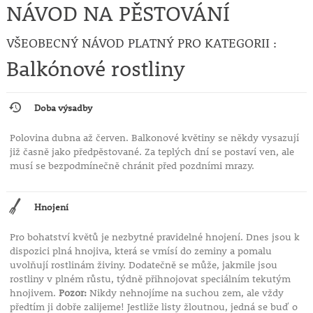
• ideální volba pro každého, kdo chce minimum
NÁVOD NA PĚSTOVÁNÍ
starostí a maximum efektu
VŠEOBECNÝ NÁVOD PLATNÝ PRO KATEGORII :
Pelargonium peltatum 'Rouge Fontaine'
je perfektní
Balkónové rostliny
volbou pro všechny, kdo hledají
odolný, bohatě
kvetoucí a nenáročný převislý muškát
s
dlouhotrvajícím efektem po celou sezónu.
Doba výsadby
Polovina dubna až červen. Balkonové květiny se někdy vysazují
již časně jako předpěstované. Za teplých dní se postaví ven, ale
musí se bezpodmínečně chránit před pozdními mrazy.
Hnojení
Pro bohatství květů je nezbytné pravidelné hnojení. Dnes jsou k
dispozici plná hnojiva, která se vmísí do zeminy a pomalu
uvolňují rostlinám živiny. Dodatečně se může, jakmile jsou
rostliny v plném růstu, týdně přihnojovat speciálním tekutým
hnojivem.
Pozor:
Nikdy nehnojíme na suchou zem, ale vždy
předtím ji dobře zalijeme! Jestliže listy žloutnou, jedná se buď o