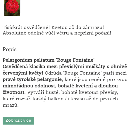
Tisíckrát osvědčené! Kvetou až do zámrazu!
Absolutně odolné vůči větru a nepřízni počasí!
Popis
Pelargonium peltatum 'Rouge Fontaine'
Osvědčená klasika mezi převislými muškáty s ohnivě
červenými květy!
Odrůda 'Rouge Fontaine' patří mezi
pravé tyrolské pelargonie
, které jsou ceněné pro svou
mimořádnou odolnost, bohaté kvetení a dlouhou
životnost
. Vytváří husté, bohatě kvetoucí převisy,
které rozzáří každý balkon či terasu až do prvních
mrazů.
Hlavní přednosti odrůdy:
Zobrazit více
• zářivě červené květy v bohatých převislých trsech
• extrémně dlouhá doba kvetení: květen – do mrazů