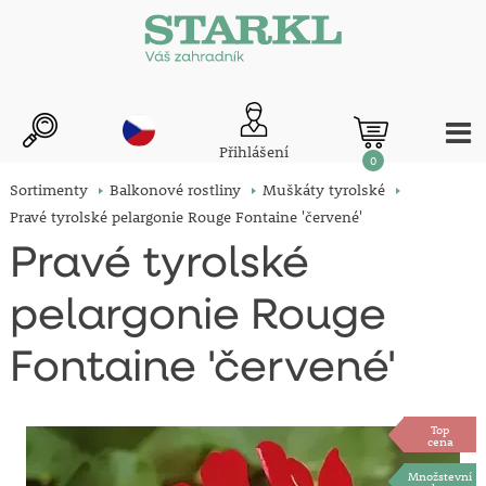
Přihlášení
0
Sortimenty
Balkonové rostliny
Muškáty tyrolské
Pravé tyrolské pelargonie Rouge Fontaine 'červené'
Pravé tyrolské
pelargonie Rouge
Fontaine 'červené'
Top
cena
Množstevní