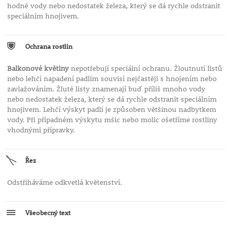
hodně vody nebo nedostatek železa, který se dá rychle odstranit
speciálním hnojivem.
Ochrana rostlin
Balkonové květiny
nepotřebují speciální ochranu. Žloutnutí listů
nebo lehčí napadení padlím souvisí nejčastěji s hnojením nebo
zavlažováním. Žluté listy znamenají buď příliš mnoho vody
nebo nedostatek železa, který se dá rychle odstranit speciálním
hnojivem. Lehčí výskyt padlí je způsoben většinou nadbytkem
vody. Při případném výskytu mšic nebo molic ošetříme rostliny
vhodnými přípravky.
Řez
Odstřiháváme odkvetlá květenství.
Všeobecný text