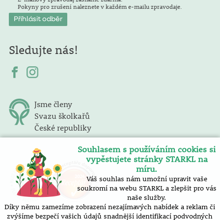
Pokyny pro zrušení naleznete v každém e-mailu zpravodaje.
Sledujte nás!
Jsme členy
Svazu školkařů
České republiky
Souhlasem s používáním cookies si
vypěstujete stránky STARKL na
míru.
Váš souhlas nám umožní upravit vaše
soukromí na webu STARKL a zlepšit pro vás
naše služby.
Díky němu zamezíme zobrazení nezajímavých nabídek a reklam či
zvýšíme bezpečí vašich údajů snadnější identifikací podvodných