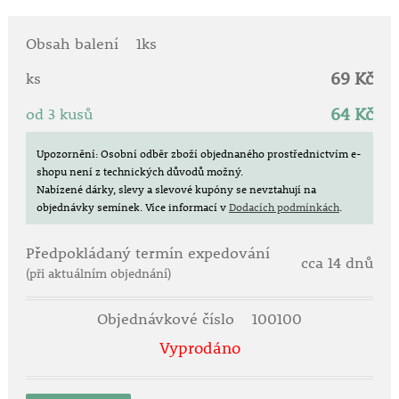
• výborná odolnost vůči větru i nepřízni počasí
• listy zůstávají sytě zelené a nežloutnou
Obsah balení
1ks
• silně převislý růst – ideální do truhlíků a závěsných
69 Kč
nádob
ks
• léty prověřená a spolehlivá balkonová klasika
64 Kč
od 3 kusů
Botanická charakteristika:
Pelargonium peltatum 'Rouge Fontaine' je převislá
Upozornění: Osobní odběr zboží objednaného prostřednictvím e-
shopu není z technických důvodů možný.
pelargonie (muškát) s dlouhými, hustě olistěnými
Nabízené dárky, slevy a slevové kupóny se nevztahují na
výhony, které mohou dosahovat výrazné délky a
objednávky semínek.
Více informací v
Dodacích podmínkách
.
vytvářet efektní květinové kaskády. Díky své vitalitě a
odolnosti je vhodná i do náročnějších podmínek.
Předpokládaný termín expedování
cca 14 dnů
Doba kvetení:
(při aktuálním objednání)
•
květen – do prvních mrazů
Objednávkové číslo
100100
Stanoviště a půda:
Vyprodáno
•
plné slunce
pro maximální násadu květů
• lehký, propustný substrát pro balkonové rostliny
• vhodná do truhlíků, závěsných nádob i květináčů