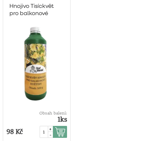
Hnojivo Tisíckvět
pro balkonové
rostliny 500g
Obsah balení:
1ks
+
98 Kč
-