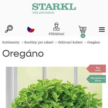
Přihlášení
0
Sortimenty
Rostliny pro zdraví
Grilovací koření
Oregáno
Oregáno
Top
cena
Množstevní
sleva