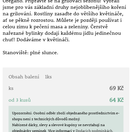
Oregáno. Připravte se na grilovací sezónu! Vybrali
jsme pro vás základní druhy nejoblíbenějšího koření
na grilování. Rostliny zasaďte do většího květináče,
ať se pěkně rozrostou. Můžete je později používat i
celou zimu k pečení masa a zeleniny. Čerstvě
nařezané bylinky dodají každému jídlu jedinečnou
chuť! Dodáváme v květináči.
Stanoviště: plné slunce.
Obsah balení
1ks
69 Kč
ks
64 Kč
od 3 kusů
Upozornění: Osobní odběr zboží objednaného prostřednictvím e-
shopu není z technických důvodů možný.
Nabízené dárky, slevy a slevové kupóny se nevztahují na
objednávky semínek.
Více informací v
Dodacích podmínkách
.