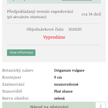
Předpokládaný termín expedování
cca 14 dnů
(při aktuálním objednání)
Objednávkové číslo
102020
Vyprodáno
Více informací
Botanický název
Origanum vulgare
Kontejner
9 cm
Zazimování
mrazuvzdorné
Stanoviště
Plné slunce
Barva olistění
zelená
Návod na pěstování