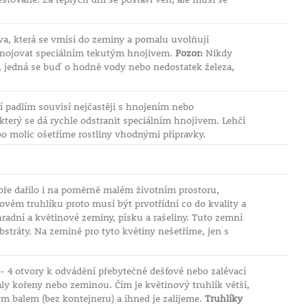
iva, která se vmísí do zeminy a pomalu uvolňují
řihnojovat speciálním tekutým hnojivem.
Pozor:
Nikdy
u, jedná se buď o hodně vody nebo nedostatek železa,
í padlím souvisí nejčastěji s hnojením nebo
terý se dá rychle odstranit speciálním hnojivem. Lehčí
o molic ošetříme rostliny vhodnými přípravky.
obře dařilo i na poměrně malém životním prostoru,
ovém truhlíku proto musí být prvotřídní co do kvality a
radní a květinové zeminy, písku a rašeliny. Tuto zemní
tráty. Na zemině pro tyto květiny nešetříme, jen s
 - 4 otvory k odvádění přebytečné dešťové nebo zalévací
ly kořeny nebo zeminou. Čím je květinový truhlík větší,
ým balem (bez kontejneru) a ihned je zalijeme.
Truhlíky