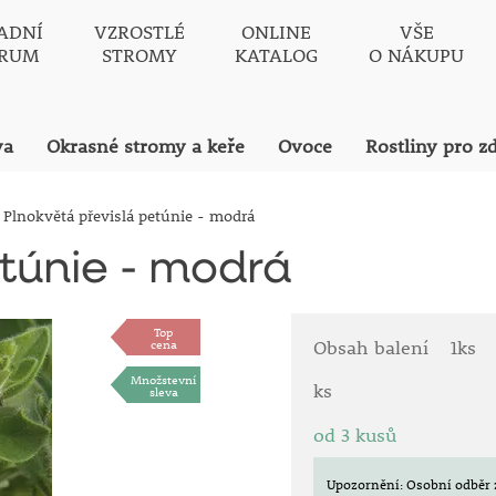
ADNÍ
VZROSTLÉ
ONLINE
VŠE
TRUM
STROMY
KATALOG
O NÁKUPU
va
Okrasné stromy a keře
Ovoce
Rostliny pro z
Plnokvětá převislá petúnie - modrá
etúnie - modrá
Top
cena
Obsah balení
1ks
Množstevní
ks
sleva
od 3 kusů
Upozornění: Osobní odběr 