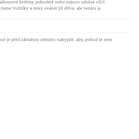
balkonové květiny jednoleté nebo nejsou odolné vůči
eme truhlíky a mísy osázet již dříve, ale venku je
né je před závlahou zeminu nakypřit, aby, pokud je zem