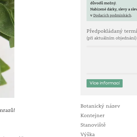
důvodů možný.
Nabízené dárky, slevy a sl
v
Dodacích podmínkách
.
Předpokládaný term
(při aktuálním objednání)
Více informací
Botanický název
mrazů!
Kontejner
Stanoviště
Výška