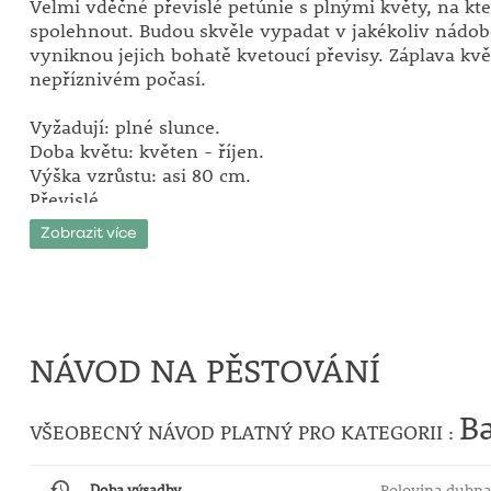
Velmi vděčné převislé petúnie s plnými květy, na kt
spolehnout. Budou skvěle vypadat v jakékoliv nádob
vyniknou jejich bohatě kvetoucí převisy. Záplava kvě
nepříznivém počasí.
Vyžadují: plné slunce.
Doba květu: květen - říjen.
Výška vzrůstu: asi 80 cm.
Převislé.
Zobrazit více
NÁVOD NA PĚSTOVÁNÍ
Ba
VŠEOBECNÝ NÁVOD PLATNÝ PRO KATEGORII :
Doba výsadby
Polovina dubna 