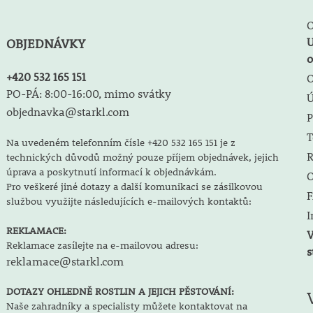
O
U
OBJEDNÁVKY
o
+420 532 165 151
O
PO-PÁ: 8:00-16:00, mimo svátky
objednavka@starkl.com
P
T
Na uvedeném telefonním čísle +420 532 165 151 je z
R
technických důvodů možný pouze příjem objednávek, jejich
úprava a poskytnutí informací k objednávkám.
O
Pro veškeré jiné dotazy a další komunikaci se zásilkovou
F
službou využijte následujících e-mailových kontaktů:
I
REKLAMACE:
V
Reklamace zasílejte na e-mailovou adresu:
s
reklamace@starkl.com
DOTAZY OHLEDNĚ ROSTLIN A JEJICH PĚSTOVÁNÍ:
Naše zahradníky a specialisty můžete kontaktovat na