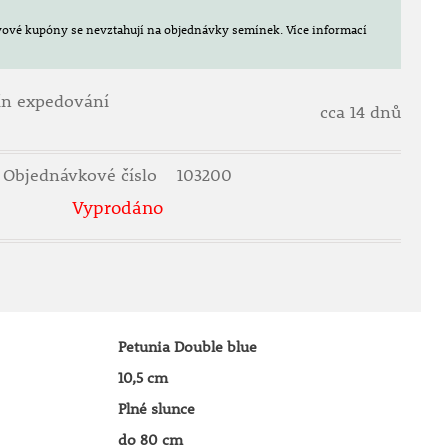
evové kupóny se nevztahují na objednávky semínek.
Více informací
ín expedování
cca 14 dnů
Objednávkové číslo
103200
Vyprodáno
Petunia Double blue
10,5 cm
Plné slunce
do 80 cm