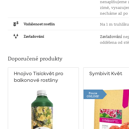
nenaplňujeme ze
zimě, vysazujem
necháme až po 
Vzdálenost rostlin
Na 1 m truhlíku 
Zavlažování
Zavlažování
nep
oddělena od stě
Doporučené produkty
Hnojivo Tisíckvět pro
Symbivit Květ
balkonové rostliny
500g
Pouze
ONLINE!