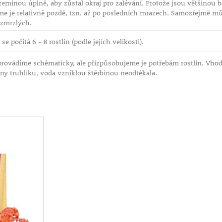
minou úplně, aby zůstal okraj pro zalévání. Protože jsou většinou 
e je relativně pozdě, tzn. až po posledních mrazech. Samozřejmě můž
zmrzlých.
se počítá 6 - 8 rostlin (podle jejich velikosti).
rovádíme schématicky, ale přizpůsobujeme je potřebám rostlin. Vhod
ny truhlíku, voda vzniklou štěrbinou neodtékala.