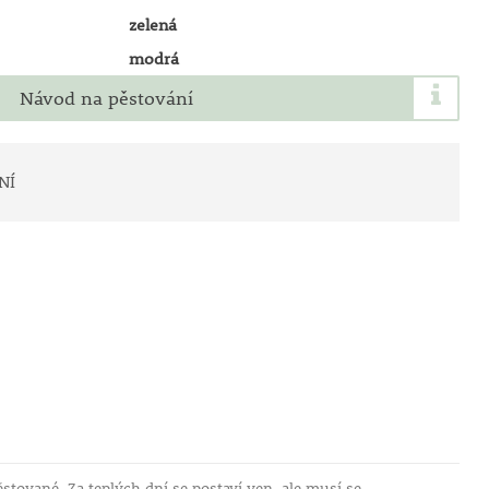
zelená
modrá
Návod na pěstování
NÍ
stované. Za teplých dní se postaví ven, ale musí se