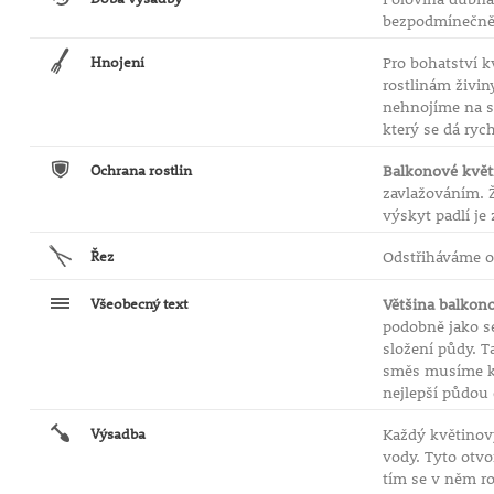
bezpodmínečně 
Hnojení
Pro bohatství k
rostlinám živin
nehnojíme na su
který se dá ryc
Ochrana rostlin
Balkonové květ
zavlažováním. Ž
výskyt padlí j
Řez
Odstřiháváme o
Všeobecný text
Většina balkon
podobně jako se
složení půdy. T
směs musíme ka
nejlepší půdo
Výsadba
Každý květinový
vody. Tyto otvo
tím se v něm ro