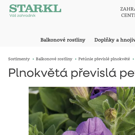
ZAHR
CEN
Balkonové rostliny
Doplňky a hnoji
Sortimenty
Balkonové rostliny
Petúnie převislé plnokvěté
Plnokvětá převislá p