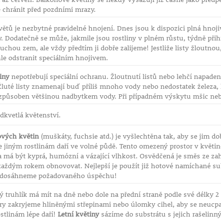
chránit před pozdními mrazy.
větů je nezbytné pravidelné hnojení. Dnes jsou k dispozici plná hnoj
y. Dodatečně se může, jakmile jsou rostliny v plném růstu, týdně p
chou zem, ale vždy předtím ji dobře zalijeme! Jestliže listy žloutno
hle odstranit speciálním hnojivem.
iny
nepotřebují speciální ochranu. Žloutnutí listů nebo lehčí napaden
luté listy znamenají buď příliš mnoho vody nebo nedostatek železa, k
e způsoben většinou nadbytkem vody. Při případném výskytu mšic neb
dkvetlá květenství.
ových květin
(muškáty, fuchsie atd.) je vyšlechtěna tak, aby se jim d
 jiným rostlinám daří ve volné půdě. Tento omezený prostor v květin
a má být kyprá, humózní a vázající vlhkost. Osvědčená je směs ze zah
ždým rokem obnovovat. Nejlepší je použít již hotové namíchané subs
u dosáhneme požadovaného úspěchu!
 truhlík má mít na dně nebo dole na přední straně podle své délky 2
ry zakryjeme hliněnými střepinami nebo úlomky cihel, aby se neucpa
stlinám lépe daří!
Letní květiny
sázíme do substrátu s jejich rašelinn