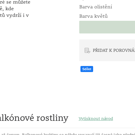
eré se můžete
Barva olistění
ě, kde
tů vydrží i v
Barva květů
PŘIDAT K POROVNÁ
Sdílet
lkónové rostliny
Vytisknout návod
až červen. Balkonové květiny se někdy vysazují již časně jako předpě