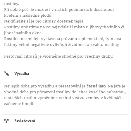
rostliny.
Při dobré péči je možné i v našich podmínkách dosáhnout
kvetení a následně plodů.
Nejdůležitější je pro citrusy dostatek tepla.
Rostliny umístíme na co nejsvětlejší místo u jihovýchodního či
jihozápadního okna.
Rostlina nesmí být vystavena průvanu a přemokření, tyto dva
faktory velmi negativně ovlivňují životnost a kvalitu rostliny.
Pěstování citrusů je víceméně shodné pro všechny druhy.
Výsadba
Nejlepší doba pro výsadbu a přesazování je
časné jaro.
Na jaře je
vhodná doba pro přesazení rostliny do lehce kyselého substrátu,
u starších rostlin vyměníme vrchní vrstvu zeminy v květináči a
začneme hnojit.
Zavlažování