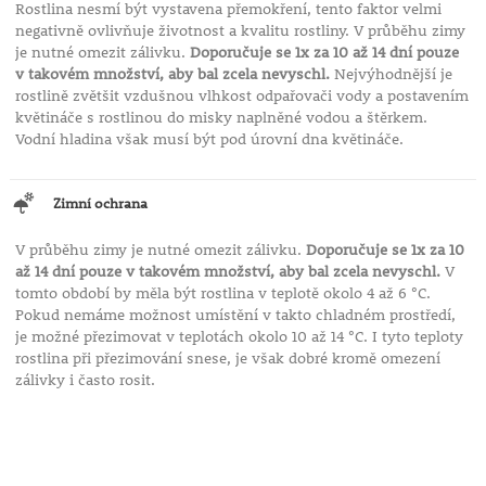
Rostlina nesmí být vystavena přemokření, tento faktor velmi
negativně ovlivňuje životnost a kvalitu rostliny. V průběhu zimy
je nutné omezit zálivku.
Doporučuje se 1x za 10 až 14 dní pouze
v takovém množství, aby bal zcela nevyschl.
Nejvýhodnější je
rostlině zvětšit vzdušnou vlhkost odpařovači vody a postavením
květináče s rostlinou do misky naplněné vodou a štěrkem.
Vodní hladina však musí být pod úrovní dna květináče.
Zimní ochrana
V průběhu zimy je nutné omezit zálivku.
Doporučuje se 1x za 10
až 14 dní pouze v takovém množství, aby bal zcela nevyschl.
V
tomto období by měla být rostlina v teplotě okolo 4 až 6 °C.
Pokud nemáme možnost umístění v takto chladném prostředí,
je možné přezimovat v teplotách okolo 10 až 14 °C. I tyto teploty
rostlina při přezimování snese, je však dobré kromě omezení
zálivky i často rosit.