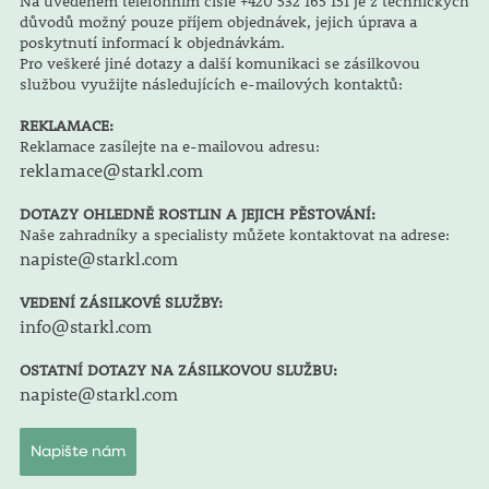
Na uvedeném telefonním čísle +420 532 165 151 je z technických
důvodů možný pouze příjem objednávek, jejich úprava a
poskytnutí informací k objednávkám.
Pro veškeré jiné dotazy a další komunikaci se zásilkovou
službou využijte následujících e-mailových kontaktů:
REKLAMACE:
Reklamace zasílejte na e-mailovou adresu:
reklamace@starkl.com
DOTAZY OHLEDNĚ ROSTLIN A JEJICH PĚSTOVÁNÍ:
Naše zahradníky a specialisty můžete kontaktovat na adrese:
napiste@starkl.com
VEDENÍ ZÁSILKOVÉ SLUŽBY:
info@starkl.com
OSTATNÍ DOTAZY NA ZÁSILKOVOU SLUŽBU:
napiste@starkl.com
Napište nám