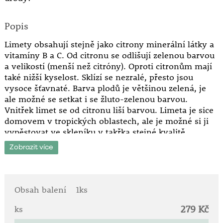
Popis
Limety obsahují stejně jako citrony minerální látky a
vitamíny B a C. Od citronu se odlišují zelenou barvou
a velikostí (menší než citróny). Oproti citronům mají
také nižší kyselost. Sklízí se nezralé, přesto jsou
vysoce šťavnaté. Barva plodů je většinou zelená, je
ale možné se setkat i se žluto-zelenou barvou.
Vnitřek limet se od citronu liší barvou. Limeta je sice
domovem v tropických oblastech, ale je možné si ji
vypěstovat ve skleníku v takřka stejné kvalitě.
Zobrazit více
Stanoviště: plné slunce.
Výška vzrůstu: až 100 cm.
Citrusy pěstované v nádobách jsou okouzlující. V létě
Obsah balení
1ks
je můžeme pěstovat venku na slunci, na podzim je
279 Kč
přeneseme do chladné části domu. V létě citrusy
ks
hnojíme speciálním hnojivem jednou týdne, v zimě