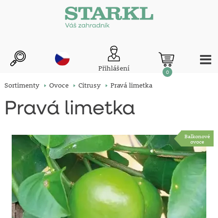
Přihlášení
0
Sortimenty
Ovoce
Citrusy
Pravá limetka
Pravá limetka
Balkonové
ovoce