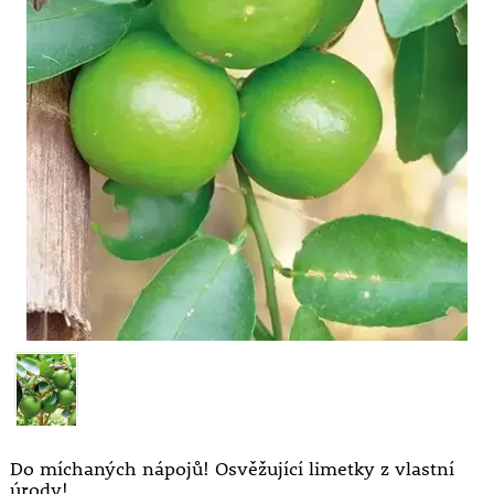
Do míchaných nápojů! Osvěžující limetky z vlastní
úrody!