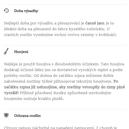
Doba výsadby
Před příchodem prvních mrazů opět uklidíme na
vnitřní stanoviště.
Nejlepší doba pro výsadbu a přesazování je
časné jaro.
Je to
ideální doba na přesazení do lehce kyselého substrátu. U
starších rostlin vyměníme vrchní vrstvu zeminy v květináči.
Hnojení
Nejlépe je použít hnojiva s dlouhodobým účinkem. Tato hnojiva
dodávají účinné látky jen za dostatečně vysokých teplot a podle
potřeby rostlin. Od dubna do začátku srpna můžeme dobře
zakořeněné rostliny týdně přihnojovat tekutým hnojivem.
Po
začátku srpna již nehnojíme, aby rostliny vstoupily do zimy plně
vyzrálé!
Přílišné působení dusíku způsobené nevhodným
hnojením snižuje kvalitu plodů.
Ochrana rostlin
Citrusy nejsou náchylné na napadení nemocemi. Z chorob je