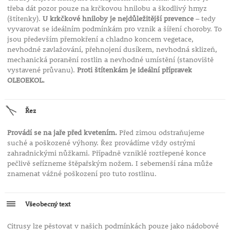
třeba dát pozor pouze na krčkovou hnilobu a škodlivý hmyz
(štítenky).
U krkčkové hniloby je nejdůležitější prevence
– tedy
vyvarovat se ideálním podmínkám pro vznik a šíření choroby. To
jsou především přemokření a chladno koncem vegetace,
nevhodné zavlažování, přehnojení dusíkem, nevhodná sklizeň,
mechanická poranění rostlin a nevhodné umístění (stanoviště
vystavené průvanu).
Proti štítenkám je ideální přípravek
OLEOEKOL.
Řez
Provádí se na jaře před kvetením.
Před zimou odstraňujeme
suché a poškozené výhony. Řez provádíme vždy ostrými
zahradnickými nůžkami. Případně vzniklé roztřepené konce
pečlivě seřízneme štěpařským nožem. I sebemenší rána může
znamenat vážné poškození pro tuto rostlinu.
Všeobecný text
Citrusy lze pěstovat v našich podmínkách pouze jako nádobové