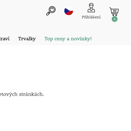
Přihlášení
0
draví
Trvalky
Top ceny a novinky!
netových stránkách.