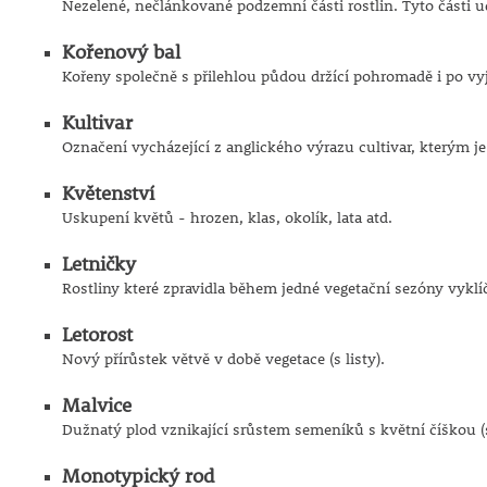
Nezelené, nečlánkované podzemní části rostlin. Tyto části 
Kořenový bal
Kořeny společně s přilehlou půdou držící pohromadě i po vyj
Kultivar
Označení vycházející z anglického výrazu cultivar, kterým j
Květenství
Uskupení květů - hrozen, klas, okolík, lata atd.
Letničky
Rostliny které zpravidla během jedné vegetační sezóny vykl
Letorost
Nový přírůstek větvě v době vegetace (s listy).
Malvice
Dužnatý plod vznikající srůstem semeníků s květní číškou (s
Monotypický rod