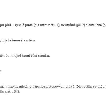
 půd - kyselá půda (pH nižší nežli 7), neutrální (pH 7) a alkalická (p
skytuje kořenový systém.
ě odumírající horní část stonku.
m.
álních hnojiv, mletého vápence a stopových prvků. Dle rostlin se urču
lin pak větší.