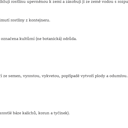
udržují rostlinu upevněnou k zemi a zásobují ji ze země vodou s roz
mutí rostliny z kontejneru.
e označena kultůrní (ne botanická) odrůda.
íčí ze semen, vyrostou, vykvetou, popřípadě vytvoří plody a odumřou.
rostlé báze kalichů, korun a tyčinek).