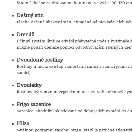
Strom či keř se zapěstovanou korunkou ve výšce 90-120 cm
Deštný stín
Plocha v těsné blízkosti stěn, chráněná od převládajících v
Drenáž
Účinný systém jímž se odvádí přebytečná voda z květináče č
možné použít drenáže pomocí odvodňovacích sběrných drená
Dvoudomé rostliny
Rostliny u nichž existují samostatní samčí a samičí jedinci.
samičí).
Dvouletky
Rostliny jež v prvním vegetačním roce vytvoří kořenový sys
Frigo sazenice
Sazenice jahodníků skladované od doby jejich vyorání do dob
Hlíza
Většinou podzemní zásobní orgán, který je patřičně ztloustlý