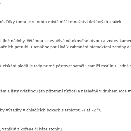
.
ětrů. Díky tomu je v tomto místě nižší množství dešťových srážek.
i jiné nádoby. Většinou se využívá odtokového otvoru a vrstvy kamen
žních potrubí. Drenáž se používá k zabránění přemokření zeminy a
 K získání plodů je tedy nutné pěstovat samčí i samičí rostlinu. Jedná
tém a listy (většinou jen přízemní růžice) a následně v druhém roce 
y výsadby v chladících boxech s teplotou -1 až -2 °C.
, vzniklý z kořene či báze stonku.