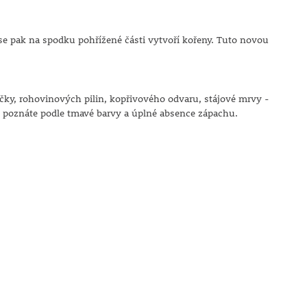
e pak na spodku pohřížené části vytvoří kořeny. Tuto novou
učky, rohovinových pilin, kopřivového odvaru, stájové mrvy -
s poznáte podle tmavé barvy a úplné absence zápachu.