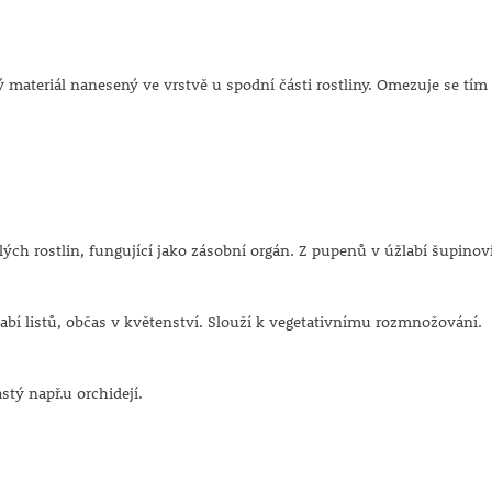
ateriál nanesený ve vrstvě u spodní části rostliny. Omezuje se tím r
ých rostlin, fungující jako zásobní orgán. Z pupenů v úžlabí šupinov
abí listů, občas v květenství. Slouží k vegetativnímu rozmnožování.
tý např.u orchidejí.