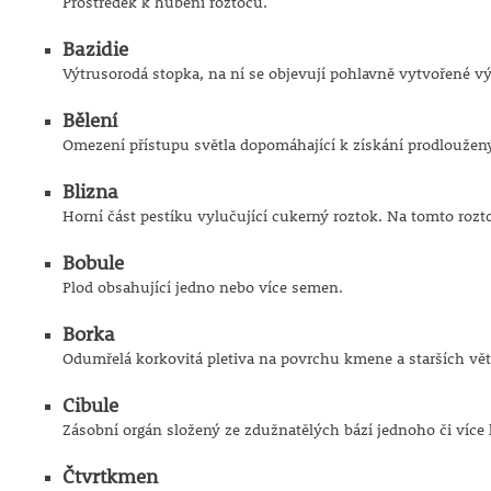
Prostředek k hubení roztočů.
Bazidie
Výtrusorodá stopka, na ní se objevují pohlavně vytvořené vý
Bělení
Omezení přístupu světla dopomáhající k získání prodlouženýc
Blizna
Horní část pestíku vylučující cukerný roztok. Na tomto rozto
Bobule
Plod obsahující jedno nebo více semen.
Borka
Odumřelá korkovitá pletiva na povrchu kmene a starších vět
Cibule
Zásobní orgán složený ze zdužnatělých bází jednoho či více 
Čtvrtkmen