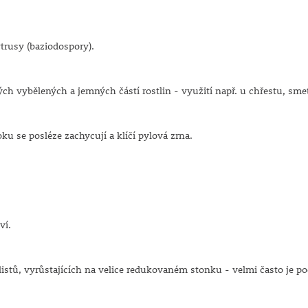
trusy (baziodospory).
h vybělených a jemných částí rostlin - využití např. u chřestu, smet
ku se posléze zachycují a klíčí pylová zrna.
ví.
listů, vyrůstajících na velice redukovaném stonku - velmi často je p