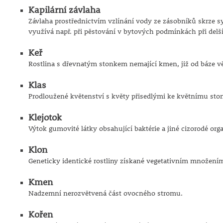
Kapilární závlaha
Závlaha prostřednictvím vzlínání vody ze zásobníků skrze sy
využívá např. při pěstování v bytových podmínkách při delší
Keř
Rostlina s dřevnatým stonkem nemající kmen, již od báze v
Klas
Prodloužené květenství s květy přisedlými ke květnímu sto
Klejotok
Výtok gumovité látky obsahující baktérie a jiné cizorodé o
Klon
Geneticky identické rostliny získané vegetativním množen
Kmen
Nadzemní nerozvětvená část ovocného stromu.
Kořen