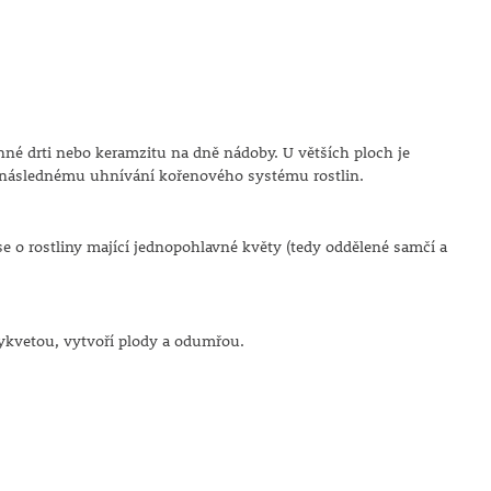
né drti nebo keramzitu na dně nádoby. U větších ploch je
 následnému uhnívání kořenového systému rostlin.
 se o rostliny mající jednopohlavné květy (tedy oddělené samčí a
vykvetou, vytvoří plody a odumřou.