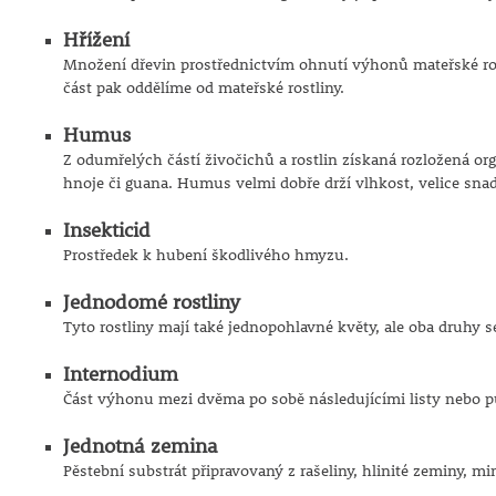
Hřížení
Množení dřevin prostřednictvím ohnutí výhonů mateřské ros
část pak oddělíme od mateřské rostliny.
Humus
Z odumřelých částí živočichů a rostlin získaná rozložená or
hnoje či guana. Humus velmi dobře drží vlhkost, velice sn
Insekticid
Prostředek k hubení škodlivého hmyzu.
Jednodomé rostliny
Tyto rostliny mají také jednopohlavné květy, ale oba druhy se
Internodium
Část výhonu mezi dvěma po sobě následujícími listy nebo p
Jednotná zemina
Pěstební substrát připravovaný z rašeliny, hlinité zeminy, mi