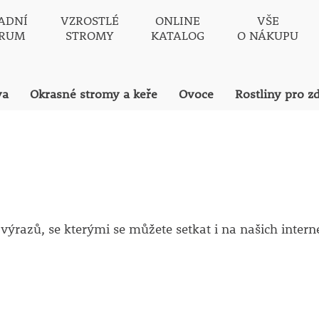
ADNÍ
VZROSTLÉ
ONLINE
VŠE
TRUM
STROMY
KATALOG
O NÁKUPU
va
Okrasné stromy a keře
Ovoce
Rostliny pro z
 výrazů, se kterými se můžete setkat i na našich inter