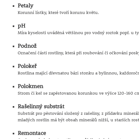
Petaly
Korunní lístky, které tvoří korunu květu.
pH
Míra kyselosti uváděná většinou pro vodný roztok popř. u typu
Podnož
Označení části rostliny, která při roubování či očkování po
Polokeř
Rostlina mající dřevnatou bázi stonku a bylinnou, každoročn
Polokmen
Strom či keř se zapěstovanou korunkou ve výšce 120-160 c
Rašelinný substrát
Substrát pro pěstování složený z rašeliny, z přídavku miner
mladých rostlin má být obsah minerálů nižší, u starších rost
Remontace