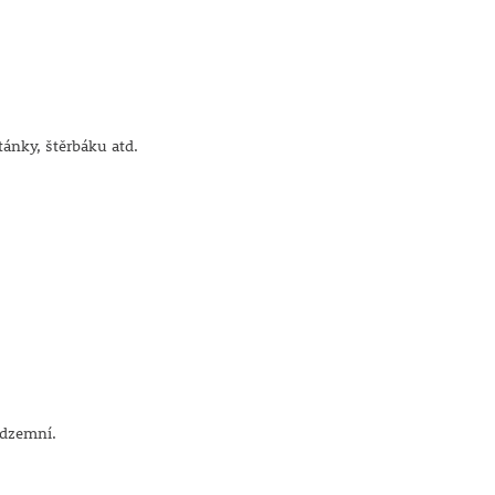
ánky, štěrbáku atd.
odzemní.