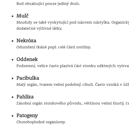
Rod obsahující pouze jediný druh.
Mulč
Mnohdy se také vyskytující pod názvem nástylka. Organický m
dodatečné výživné látky.
Nekróza
Odumření tkáně popř. celé části rostliny.
Oddenek
Podzemní, velice často plazivá část stonku některých vytrval
Pacibulka
Malý orgán, tvarem velmi podobný cibuli. Často vzniká v úžl
Pahlíza
Zásobní orgán stonkového původu, většinou velmi tlustý, čas
Patogeny
Choroboplodné organismy.