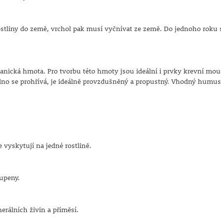
tliny do země, vrchol pak musí vyčnívat ze země. Do jednoho roku s
ganická hmota. Pro tvorbu této hmoty jsou ideální i prvky krevní mo
adno se prohřívá, je ideálně provzdušněný a propustný. Vhodný humu
 vyskytují na jedné rostlině.
upeny.
nerálních živin a příměsí.