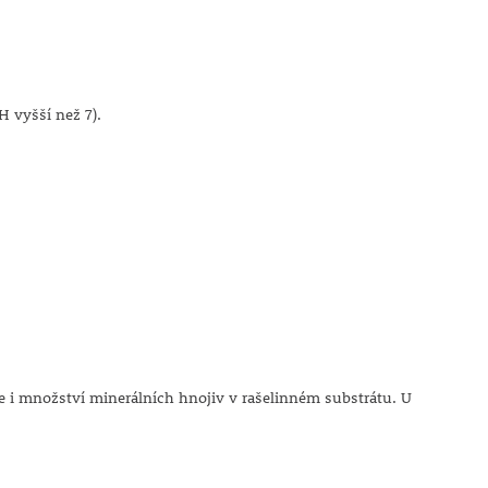
H vyšší než 7).
je i množství minerálních hnojiv v rašelinném substrátu. U