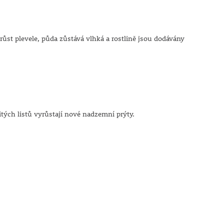
ůst plevele, půda zůstává vlhká a rostlině jsou dodávány
itých listů vyrůstají nové nadzemní prýty.