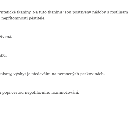
ntetické tkaniny. Na tuto tkaninu jsou postaveny nádoby s rostlinam
 nepřítomnosti pěstitele.
ětvená.
nku.
rganismy, výskyt je především na nemocných peckovinách.
ím popř.cestou nepohlavního rozmnožování.