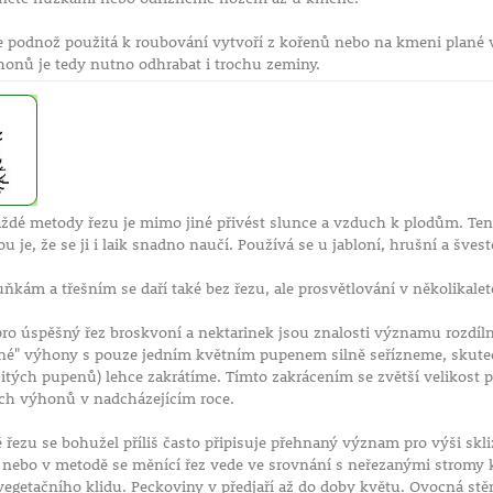
že podnož použitá k roubování vytvoří z kořenů nebo na kmeni plané
onů je tedy nutno odhrabat i trochu zeminy.
ždé metody řezu je mimo jiné přivést slunce a vzduch k plodům. Tent
ou je, že se ji i laik snadno naučí. Používá se u jabloní, hrušní a švest
kám a třešním se daří také bez řezu, ale prosvětlování v několikalet
ro úspěšný řez broskvoní a nektarinek jsou znalosti významu rozdí
ešné" výhony s pouze jedním květním pupenem silně seřízneme, skuteč
tých pupenů) lehce zakrátíme. Tímto zakrácením se zvětší velikost plo
ch výhonů v nadcházejícím roce.
řezu se bohužel příliš často připisuje přehnaný význam pro výši skl
nebo v metodě se měnící řez vede ve srovnání s neřezanými stromy
egetačního klidu. Peckoviny v předjaří až do doby květu. Ovocná stě