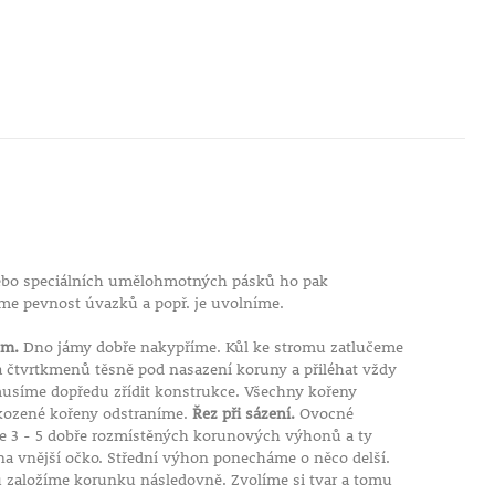
ebo speciálních umělohmotných pásků ho pak
e pevnost úvazků a popř. je uvolníme.
cm.
Dno jámy dobře nakypříme. Kůl ke stromu zatlučeme
 čtvrtkmenů těsně pod nasazení koruny a přiléhat vždy
 musíme dopředu zřídit konstrukce. Všechny kořeny
ozené kořeny odstraníme.
Řez při sázení.
Ovocné
me 3 - 5 dobře rozmístěných korunových výhonů a ty
i na vnější očko. Střední výhon ponecháme o něco delší.
 založíme korunku následovně. Zvolíme si tvar a tomu