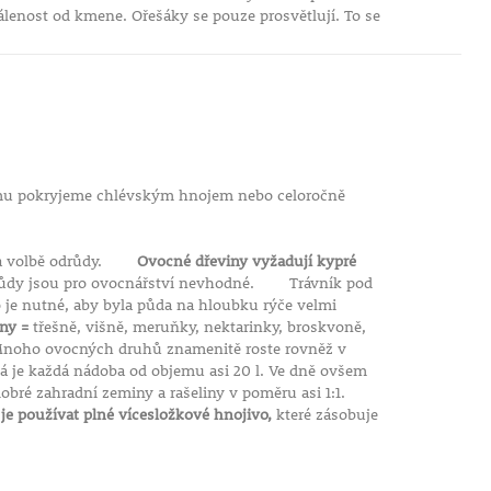
enost od kmene. Ořešáky se pouze prosvětlují. To se
zimu pokryjeme chlévským hnojem nebo celoročně
í na volbě odrůdy.
Ovocné dřeviny vyžadují kypré
 půdy jsou pro ovocnářství nevhodné. Trávník pod
o je nutné, aby byla půda na hloubku rýče velmi
ny =
třešně, višně, meruňky, nektarinky, broskvoně,
ovocných druhů znamenitě roste rovněž v
ná je každá nádoba od objemu asi 20 l. Ve dně ovšem
obré zahradní zeminy a rašeliny v poměru asi 1:1.
je používat plné vícesložkové hnojivo,
které zásobuje