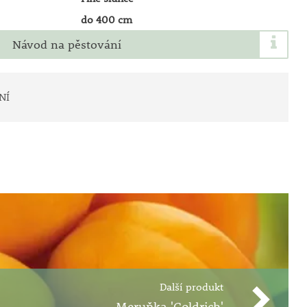
do 400 cm
Návod na pěstování
NÍ
Další produkt
Meruňka 'Goldrich'