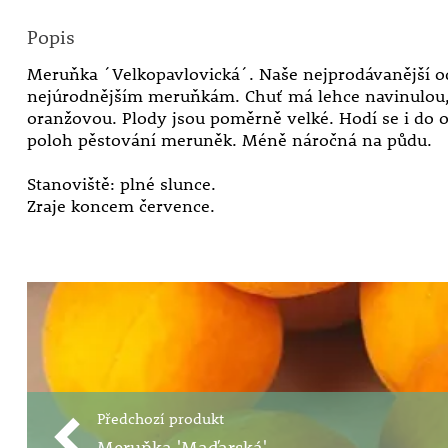
Popis
Meruňka ´Velkopavlovická´. Naše nejprodávanější od
nejúrodnějším meruňkám. Chuť má lehce navinulou,
oranžovou. Plody jsou poměrně velké. Hodí se i do 
poloh pěstování meruněk. Méně náročná na půdu.
Stanoviště: plné slunce.
Zraje koncem července.
Předchozí produkt
Meruňka 'Maďarská'