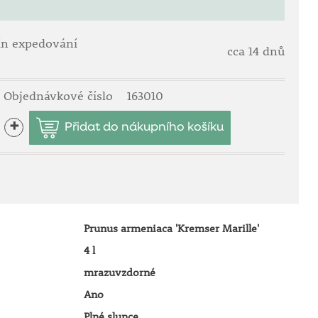
ín expedování
cca 14 dnů
Objednávkové číslo
163010
+
Prunus armeniaca 'Kremser Marille'
4 l
mrazuvzdorné
Ano
Plné slunce