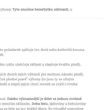
 výhony.
Tyto musíme bezezbytku odstranit,
u
o požadavek splňuje tzv. dutá nebo kotlovitá koruna.
ek.
ém cyklu ulehčuje sklizeň a zlepšuje kvalitu plodů.
lných druhů jejich výhonů pro možnou násadu plodů.
ně plodné pravé" výhony (to jsou ty se silným
dů a zlepší jejich chuť, rovněž se zvýší i tvorba
izně.
Daleko významnější je držet se jednou zvolené
 k menším sklizním.
Doba řezu.
Jádroviny a bobuloviny
na se řeže na tzv. krátké dřevo. Po výsadbě upevníme