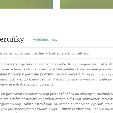
eruňky
Vytisknout návod
n a říjen až zámraz, rostliny v kontejnerech po celý rok.
ovoce vyžaduje také odpovídající vysoké dávky hnojení. Na druhé st
tivně ovlivňuje chuť a omezuje skladovatelnost. Osvědčené je každo
nými hnojivy v pozdním podzimu nebo v předjaří.
To se při plném výn
draselných - až do konce června. V letech bohatých výnosů hnojte p
ojivo je potřeba zapravit do země.
Při jakémkoli chemickém boji proti škůdcům na ovocných dřevinách
při smíšeném pěstování ovocných dřevin s různou sklizňovou zralost
ogického boje.
Mšice listová
Saje na listech a vrcholech výhonů, při 
ými prostředky proti savému hmyzu.
Štítenka zhoubná
Přednostně na