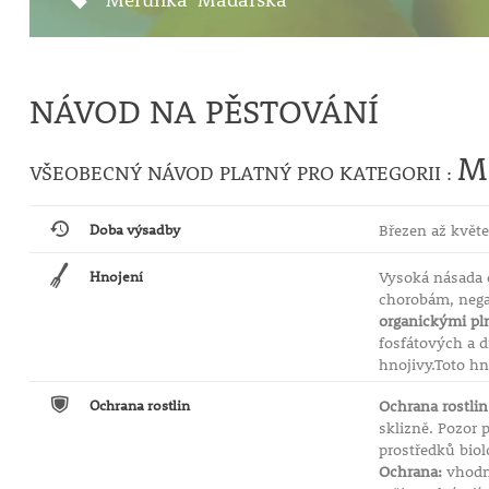
NÁVOD NA PĚSTOVÁNÍ
M
VŠEOBECNÝ NÁVOD PLATNÝ PRO KATEGORII :
Doba výsadby
Březen až květe
Hnojení
Vysoká násada 
chorobám, nega
organickými pl
fosfátových a 
hnojivy.Toto hn
Ochrana rostlin
Ochrana rostlin
sklizně. Pozor 
prostředků biol
Ochrana:
vhodn