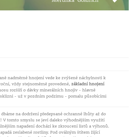
raně nadměrné hnojení vede ke zvýšené náchylnosti k
roční, vždy stejnoměrně provedené,
základní hnojení
osu rozšíří o dávky minerálních hnojiv - hlavně
o sklizni - už v pozdním podzimu - pomalu působícími
 dbáme na dodržení předepsané ochranné lhůty až do
í! V tomto smyslu se jeví daleko výhodnějším využití
silnějším napadení dochází ke zkroucení listů a výhonů.
padá zeslabené rostliny. Pod oválným štítem žijící