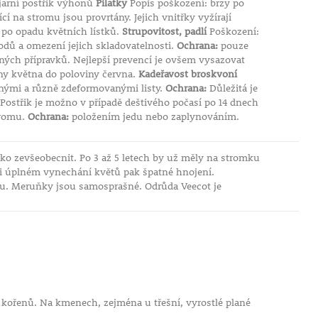
jarní postřik výhonů
Pilatky
Popis poškození: brzy po
 na stromu jsou provrtány. Jejich vnitřky vyžírají
 po opadu květních lístků.
Strupovitost, padlí
Poškození:
lodů a omezení jejich skladovatelnosti.
Ochrana:
pouze
aných přípravků. Nejlepší prevencí je ovšem vysazovat
iny května do poloviny června.
Kadeřavost broskvoní
nými a různě zdeformovanými listy.
Ochrana:
Důležitá je
Postřik je možno v případě deštivého počasí po 14 dnech
tromu.
Ochrana:
položením jedu nebo zaplynováním.
žko zevšeobecnit. Po 3 až 5 letech by už měly na stromku
i úplném vynechání květů pak špatné hnojení.
adu. Meruňky jsou samosprašné. Odrůda Veecot je
i kořenů. Na kmenech, zejména u třešní, vyrostlé plané