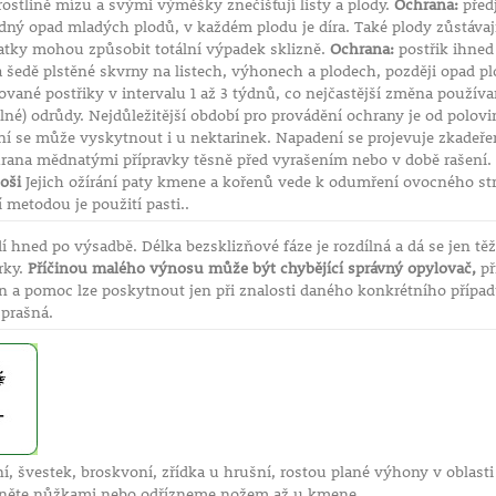
rostlině mízu a svými výměšky znečišťují listy a plody.
Ochrana:
před
ý opad mladých plodů, v každém plodu je díra. Také plody zůstávající
ilatky mohou způsobit totální výpadek sklizně.
Ochrana:
postřik ihned
a šedě plstěné skvrny na listech, výhonech a plodech, později opad p
vané postřiky v intervalu 1 až 3 týdnů, co nejčastější změna použív
olné) odrůdy. Nejdůležitější období pro provádění ochrany je od polov
í se může vyskytnout i u nektarinek. Napadení se projevuje zkadeře
rana mědnatými přípravky těsně před vyrašením nebo v době rašení. 
oši
Jejich ožírání paty kmene a kořenů vede k odumření ovocného s
í metodou je použití pasti..
 hned po výsadbě. Délka bezsklizňové fáze je rozdílná a dá se jen tě
rky.
Příčinou malého výnosu může být chybějící správný opylovač,
př
in a pomoc lze poskytnout jen při znalosti daného konkrétního příp
prašná.
í, švestek, broskvoní, zřídka u hrušní, rostou plané výhony v oblast
hněte nůžkami nebo odřízneme nožem až u kmene.