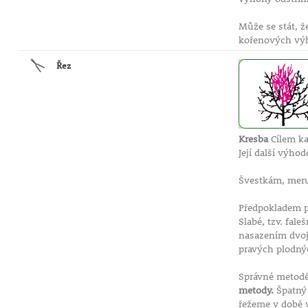
Může se stát, 
kořenových výh
Řez
Kresba
Cílem ka
Její další výhod
Švestkám, meruň
Předpokladem p
Slabé, tzv. fal
nasazením dvoji
pravých plodný
Správné metodě 
metody.
Špatný 
řežeme v době v