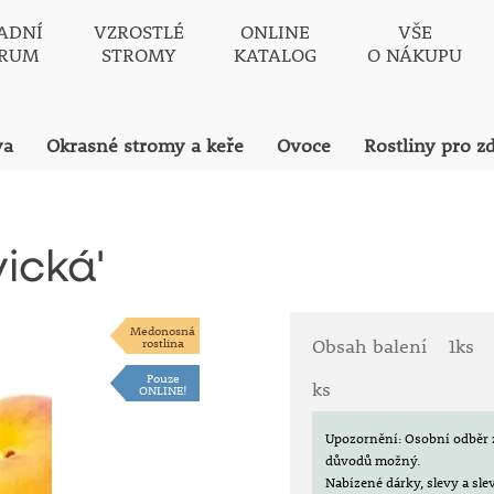
ADNÍ
VZROSTLÉ
ONLINE
VŠE
TRUM
STROMY
KATALOG
O NÁKUPU
va
Okrasné stromy a keře
Ovoce
Rostliny pro z
ická'
Medonosná
rostlina
Obsah balení
1ks
Pouze
ks
ONLINE!
Upozornění: Osobní odběr 
důvodů možný.
Nabízené dárky, slevy a sl