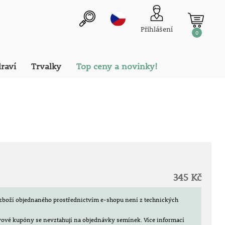
Přihlášení
0
draví
Trvalky
Top ceny a novinky!
345 Kč
zboží objednaného prostřednictvím e-shopu není z technických
evové kupóny se nevztahují na objednávky semínek.
Více informací