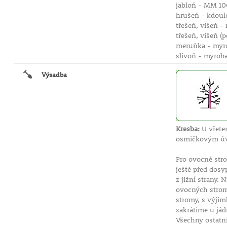
jabloň - MM 106
hrušeň - kdoul
třešeň, višeň -
třešeň, višeň (
meruňka - myro
slivoň - myroba
Výsadba
Kresba:
U vřete
osmičkovým úva
Pro ovocné st
ještě před dos
z jižní strany.
ovocných strom
stromy, s výji
zakrátíme u jád
Všechny ostatn