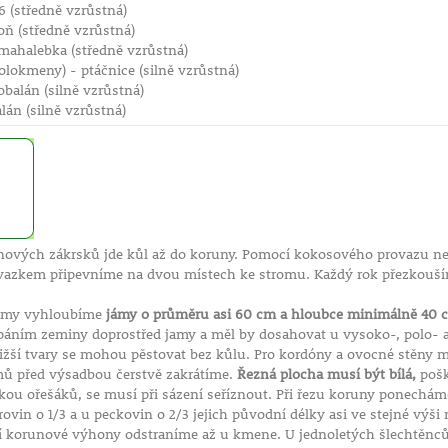
 (středně vzrůstná)
oň (středně vzrůstná)
 mahalebka (středně vzrůstná)
polokmeny) - ptáčnice (silně vzrůstná)
balán (silně vzrůstná)
lán (silně vzrůstná)
nových zákrsků jde kůl až do koruny. Pomocí kokosového provazu n
zkem připevníme na dvou místech ke stromu. Každý rok přezkouším
romy vyhloubíme
jámy o průměru asi 60 cm a hloubce minimálně 40 
ypáním zeminy doprostřed jamy a měl by dosahovat u vysoko-, polo- a
 Nižší tvary se mohou pěstovat bez kůlu. Pro kordóny a ovocné stěny
ů před výsadbou čerstvě zakrátíme.
Řezná plocha musí být bílá,
pošk
mkou ořešáků, se musí při sázení seříznout. Při řezu koruny ponechá
rovin o 1/3 a u peckovin o 2/3 jejich původní délky asi ve stejné výš
í korunové výhony odstraníme až u kmene. U jednoletých šlechtěnců