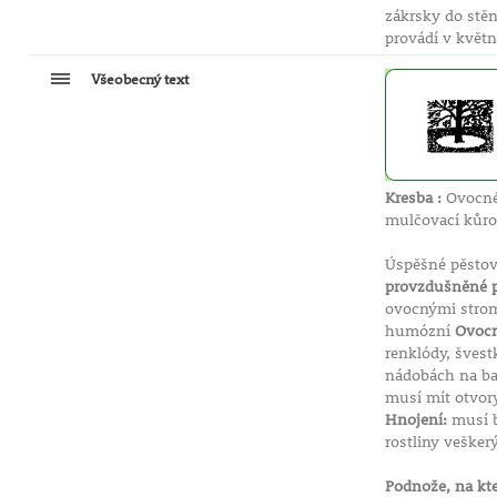
zákrsky do stě
provádí v kvě
Všeobecný text
Kresba :
Ovocné 
mulčovací kůro
Úspěšné pěstov
provzdušněné pů
ovocnými stromy
humózní
Ovocn
renklódy, š
nádobách na bal
musí mít otvo
Hnojení:
musí b
rostliny vešker
Podnože, na kt