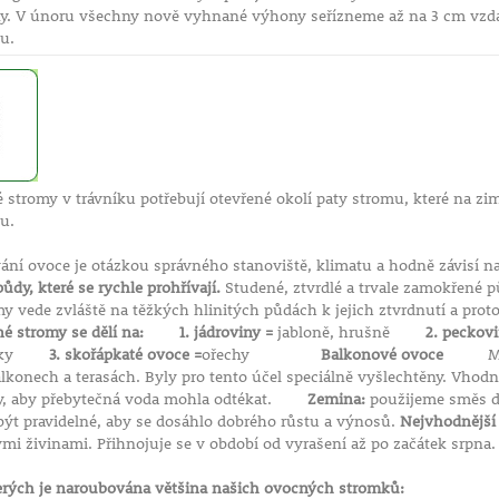
ny. V únoru všechny nově vyhnané výhony seřízneme až na 3 cm vzdál
tnu.
stromy v trávníku potřebují otevřené okolí paty stromu, které na 
u.
ání ovoce je otázkou správného stanoviště, klimatu a hodně závis
dy, které se rychle prohřívají.
Studené, ztvrdlé a trvale zamokřené
 vede zvláště na těžkých hlinitých půdách k jejich ztvrdnutí a prot
é stromy se dělí na: 1. jádroviny =
jabloně, hrušně
2. peckovi
vestky
3. skořápkaté ovoce =
ořechy
Balkonové ovoce
Mnoho 
konech a terasách. Byly pro tento účel speciálně vyšlechtěny. Vhod
ry, aby přebytečná voda mohla odtékat.
Zemina:
použijeme směs d
ýt pravidelné, aby se dosáhlo dobrého růstu a výnosů.
Nejvhodnější 
ými živinami. Přihnojuje se v období od vyrašení až po začátek srpna.
erých je naroubována většina našich ovocných stromků: