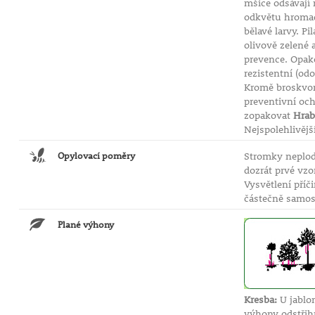
mšice odsávají 
odkvětu hromadn
bělavé larvy. P
olivově zelené 
prevence. Opako
rezistentní (od
Kromě broskvon
preventivní och
zopakovat
Hrab
Nejspolehlivějš
Opylovací poměry
Stromky neplodí
dozrát prvé vzo
Vysvětlení příč
částečně samos
Plané výhony
Kresba:
U jablon
výhony odstři