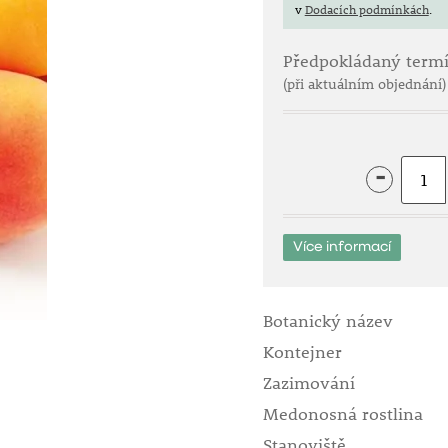
v
Dodacích podmínkách
.
Předpokládaný term
(při aktuálním objednání)
-
Více informací
Botanický název
Kontejner
Zazimování
Medonosná rostlina
Stanoviště