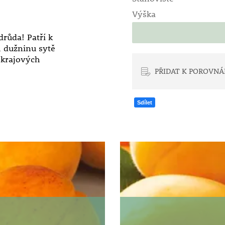
Výška
růda! Patří k
 dužninu sytě
okrajových
PŘIDAT K POROVNÁ
Sdílet