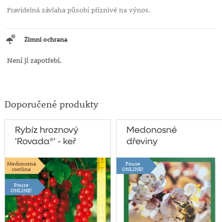
Pravidelná závlaha působí příznivě na výnos.
Zimní ochrana
Není jí zapotřebí.
Doporučené produkty
Rybíz hroznový
Medonosné
'Rovada®' - keř
dřeviny
Medonosná
Pouze
rostlina
ONLINE!
Pouze
ONLINE!