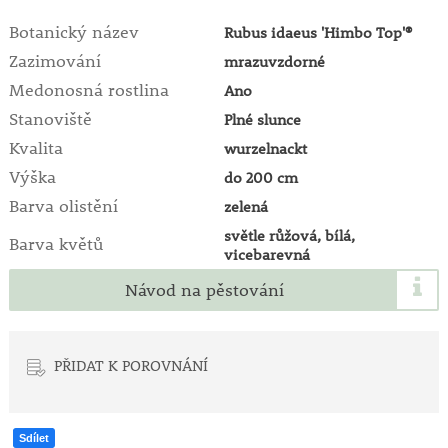
Botanický název
Rubus idaeus 'Himbo Top'®
Zazimování
mrazuvzdorné
Medonosná rostlina
Ano
Stanoviště
Plné slunce
Kvalita
wurzelnackt
Výška
do 200 cm
Barva olistění
zelená
světle růžová, bílá,
Barva květů
vicebarevná
Návod na pěstování
PŘIDAT K POROVNÁNÍ
Sdílet