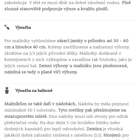
zakořeňuje. V létě se musí dbát na dobré zásobení vodou.
Plně
slunné stanoviště podporuje výnos a kvalitu plodů.
Výsadba
Pro maliníky vyhloubíme
sázecí jamky o průměru asi 50 - 60
cm a hloubce 40 cm.
Kořeny zastřihneme a nadzemní výhony
zkrátíme na 1/3 jejich původní délky. Maliníky dodávané v
kontejnerech z nich vyklopíme a zasadíme tak hluboko, jako je
jejich zemní bal.
Zemní výhony u maliníku jsou plodonosné,
nejedná se tedy o plané vlčí výhony.
Výsadba na balkoně
Maliníkům se také daří v nádobách.
Nádoba by měla pojmout
minimálně 50 l substrátu.
Tyto rostliny pak přezimujeme na
mrazuprostém místě.
Dno nádoby musí mít otvory pro odtok
přebytečné vody. Na dno dejte 5 cm hrubého štěrku nebo
drobných kamínků pro lepší odvodnění.
Zemina
je vhodná
jakákoli dobrá zahradní smíšená s rašelinou (1:1).
Hnojení:
pro