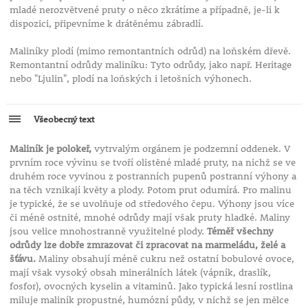
mladé nerozvětvené pruty o něco zkrátíme a případně, je-li k
dispozici, připevníme k drátěnému zábradlí.
Maliníky plodí (mimo remontantních odrůd) na loňském dřevě.
Remontantní odrůdy maliníku: Tyto odrůdy, jako např. Heritage
nebo "Ljulin", plodí na loňských i letošních výhonech.
Všeobecný text
Maliník je polokeř,
vytrvalým orgánem je podzemní oddenek. V
prvním roce vývinu se tvoří olistěné mladé pruty, na nichž se ve
druhém roce vyvinou z postranních pupenů postranní výhony a
na těch vznikají květy a plody. Potom prut odumírá. Pro malinu
je typické, že se uvolňuje od středového čepu. Výhony jsou více
či méně ostnité, mnohé odrůdy mají však pruty hladké. Maliny
jsou velice mnohostranně využitelné plody.
Téměř všechny
odrůdy lze dobře zmrazovat či zpracovat na marmeládu, želé a
šťávu.
Maliny obsahují méně cukru než ostatní bobulové ovoce,
mají však vysoký obsah minerálních látek (vápník, draslík,
fosfor), ovocných kyselin a vitaminů. Jako typická lesní rostlina
miluje maliník propustné, humózní půdy, v nichž se jen mělce