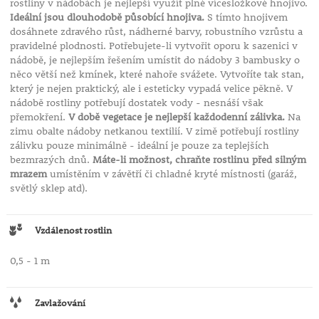
rostliny v nádobách je nejlepší využít plné vícesložkové hnojivo.
Ideální jsou dlouhodobě působící hnojiva.
S tímto hnojivem
dosáhnete zdravého růst, nádherné barvy, robustního vzrůstu a
pravidelné plodnosti. Potřebujete-li vytvořit oporu k sazenici v
nádobě, je nejlepším řešením umístit do nádoby 3 bambusky o
něco větší než kmínek, které nahoře svážete. Vytvoříte tak stan,
který je nejen praktický, ale i esteticky vypadá velice pěkně. V
nádobě rostliny potřebují dostatek vody - nesnáší však
přemokření.
V době vegetace je nejlepší každodenní zálivka.
Na
zimu obalte nádoby netkanou textilií. V zimě potřebují rostliny
zálivku pouze minimálně - ideální je pouze za teplejších
bezmrazých dnů.
Máte-li možnost, chraňte rostlinu před silným
mrazem
umístěním v závětří či chladné kryté místnosti (garáž,
světlý sklep atd).
Vzdálenost rostlin
0,5 - 1 m
Zavlažování