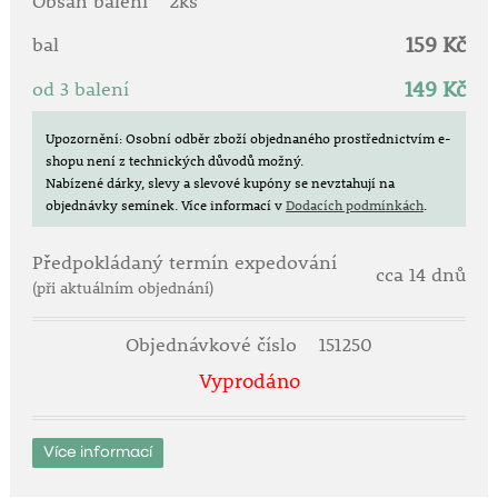
Obsah balení
2ks
159 Kč
Stanoviště: plné slunce.
bal
Doba zrání: od srpna do listopadu.
149 Kč
od 3 balení
Velké pevné plody, vysoké výnosy a zaručeně zdravé!
Prvotřídní lahůdkové plody k letnímu mlsání!
Upozornění: Osobní odběr zboží objednaného prostřednictvím e-
shopu není z technických důvodů možný.
Nabízené dárky, slevy a slevové kupóny se nevztahují na
objednávky semínek.
Více informací v
Dodacích podmínkách
.
Předpokládaný termín expedování
cca 14 dnů
(při aktuálním objednání)
Objednávkové číslo
151250
Vyprodáno
Více informací