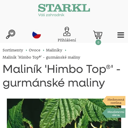
Přihlášení
0
Sortimenty
Ovoce
Maliníky
Maliník 'Himbo Top®' - gurmánské maliny
Maliník 'Himbo Top®' -
gurmánské maliny
Medonosná
rostlina
Množstevní
sleva