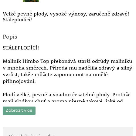
Velké pevné plody, vysoké výnosy, zaručeně zdravé!
Stáleplodící!
Popis
STÁLEPLODÍCÍ!
Maliník Himbo Top překonává starší odrůdy maliníku
v mnoha směrech. Příroda mu nadělila zdravý a silný
vzrůst, takže můžete zapomenout na umělé
přihnojování.
Plodí velké, pevné a snadno česatelné plody. Protože
mají sladkou chuť a aroma přesně takové, jaké od
čerstvých malin očekáváte, bude těžké je před
Zobrazit více
rodinou ubránit na džem a šťávu. Mohlo by Vám při
tom jedině pomoci, že svou plodností předčí zhruba o
50% všechny dosud známé odrůdy!
Plodí na
jednoletých a dvouletých výhonech.