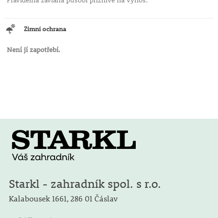
Pravidelná závlaha působí příznivě na výnos.
Zimní ochrana
Není jí zapotřebí.
Starkl - zahradník spol. s r.o.
Kalabousek 1661,
286 01 Čáslav