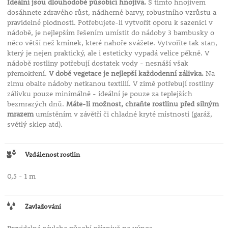
Ideální jsou dlouhodobě působící hnojiva.
S tímto hnojivem
dosáhnete zdravého růst, nádherné barvy, robustního vzrůstu a
pravidelné plodnosti. Potřebujete-li vytvořit oporu k sazenici v
nádobě, je nejlepším řešením umístit do nádoby 3 bambusky o
něco větší než kmínek, které nahoře svážete. Vytvoříte tak stan,
který je nejen praktický, ale i esteticky vypadá velice pěkně. V
nádobě rostliny potřebují dostatek vody - nesnáší však
přemokření.
V době vegetace je nejlepší každodenní zálivka.
Na
zimu obalte nádoby netkanou textilií. V zimě potřebují rostliny
zálivku pouze minimálně - ideální je pouze za teplejších
bezmrazých dnů.
Máte-li možnost, chraňte rostlinu před silným
mrazem
umístěním v závětří či chladné kryté místnosti (garáž,
světlý sklep atd).
Vzdálenost rostlin
0,5 - 1 m
Zavlažování