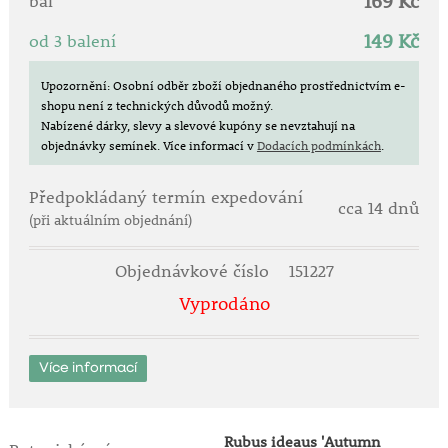
169 Kč
• mrazuvzdorné a odolné vůči drsným klimatickým
bal
podmínkám
149 Kč
od 3 balení
• medonosná rostlina – láká včely a podporuje
ekologickou rovnováhu
Upozornění: Osobní odběr zboží objednaného prostřednictvím e-
shopu není z technických důvodů možný.
Stanoviště a pěstování:
Nabízené dárky, slevy a slevové kupóny se nevztahují na
•
Plné slunce
pro nejlepší kvalitu a velikost plodů
objednávky semínek.
Více informací v
Dodacích podmínkách
.
• dobře propustná, humózní a živinami bohatá půda
• doporučená výsadba ve skupinách pro zajištění
Předpokládaný termín expedování
lepšího opylení a vyšší úrody
cca 14 dnů
• pravidelná zálivka v období sucha a během plodící
(při aktuálním objednání)
sezóny
• vhodné organické nebo tekuté hnojení pro podporu
Objednávkové číslo
151227
bohaté sklizně
Vyprodáno
Péče během sezóny:
• odstraňujte odkvetlé květy a slabé či poškozené
Více informací
výhony, aby rostlina mohla efektivně vyživovat
plody
• po sklizni lze výhony zkrátit, což podpoří tvorbu
nových plodících výhonů
Rubus ideaus 'Autumn