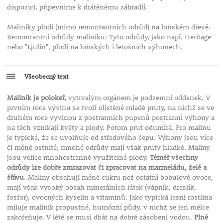
dispozici, připevníme k drátěnému zábradlí.
Maliníky plodí (mimo remontantních odrůd) na loňském dřevě.
Remontantní odrůdy maliníku: Tyto odrůdy, jako např. Heritage
nebo "Ljulin", plodí na loňských i letošních výhonech.
Všeobecný text
Maliník je polokeř,
vytrvalým orgánem je podzemní oddenek. V
prvním roce vývinu se tvoří olistěné mladé pruty, na nichž se ve
druhém roce vyvinou z postranních pupenů postranní výhony a
na těch vznikají květy a plody. Potom prut odumírá. Pro malinu
je typické, že se uvolňuje od středového čepu. Výhony jsou více
či méně ostnité, mnohé odrůdy mají však pruty hladké. Maliny
jsou velice mnohostranně využitelné plody.
Téměř všechny
odrůdy lze dobře zmrazovat či zpracovat na marmeládu, želé a
šťávu.
Maliny obsahují méně cukru než ostatní bobulové ovoce,
mají však vysoký obsah minerálních látek (vápník, draslík,
fosfor), ovocných kyselin a vitaminů. Jako typická lesní rostlina
miluje maliník propustné, humózní půdy, v nichž se jen mělce
zakořeňuje. V létě se musí dbát na dobré zásobení vodou.
Plně