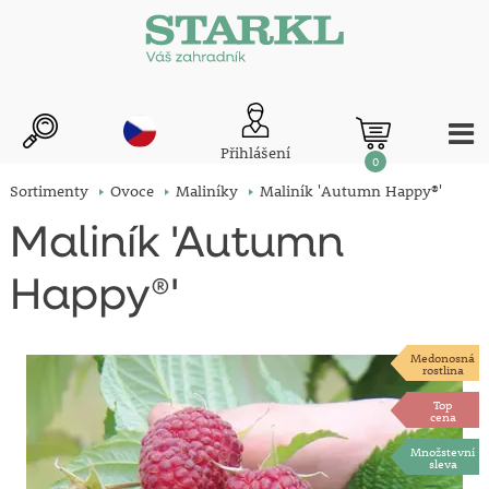
Přihlášení
0
Sortimenty
Ovoce
Maliníky
Maliník 'Autumn Happy®'
Maliník 'Autumn
Happy®'
Medonosná
rostlina
Top
cena
Množstevní
sleva