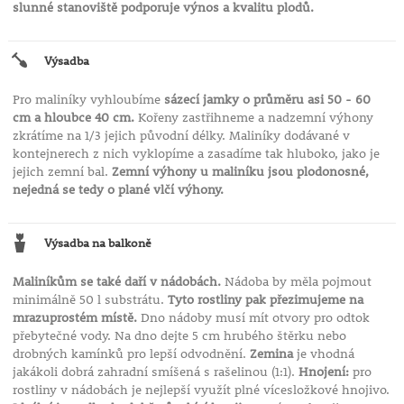
slunné stanoviště podporuje výnos a kvalitu plodů.
Výsadba
Pro maliníky vyhloubíme
sázecí jamky o průměru asi 50 - 60
cm a hloubce 40 cm.
Kořeny zastřihneme a nadzemní výhony
zkrátíme na 1/3 jejich původní délky. Maliníky dodávané v
kontejnerech z nich vyklopíme a zasadíme tak hluboko, jako je
jejich zemní bal.
Zemní výhony u maliníku jsou plodonosné,
nejedná se tedy o plané vlčí výhony.
Výsadba na balkoně
Maliníkům se také daří v nádobách.
Nádoba by měla pojmout
minimálně 50 l substrátu.
Tyto rostliny pak přezimujeme na
mrazuprostém místě.
Dno nádoby musí mít otvory pro odtok
přebytečné vody. Na dno dejte 5 cm hrubého štěrku nebo
drobných kamínků pro lepší odvodnění.
Zemina
je vhodná
jakákoli dobrá zahradní smíšená s rašelinou (1:1).
Hnojení:
pro
rostliny v nádobách je nejlepší využít plné vícesložkové hnojivo.