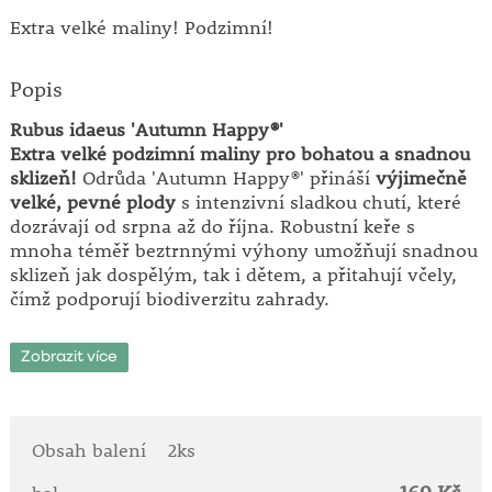
Extra velké maliny! Podzimní!
Popis
Rubus idaeus 'Autumn Happy®'
Extra velké podzimní maliny pro bohatou a snadnou
sklizeň!
Odrůda 'Autumn Happy®' přináší
výjimečně
velké, pevné plody
s intenzivní sladkou chutí, které
dozrávají od srpna až do října. Robustní keře s
mnoha téměř beztrnnými výhony umožňují snadnou
sklizeň jak dospělým, tak i dětem, a přitahují včely,
čímž podporují biodiverzitu zahrady.
Hlavní přednosti odrůdy:
Zobrazit více
• extra velké, pevné a aromatické plody
• podzimní sklizeň: srpen – říjen
• robustní a zdravé keře s mnoha výhony
• téměř beztrnné výhony pro snadnou a bezpečnou
Obsah balení
2ks
sklizeň