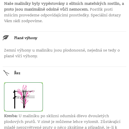
Naše maliníky byly vypěstovány z elitních mateřských rostlin, a
proto jsou maximálně odolné vůči nemocem.
Postřik proti
mšicím provedeme odpovídajícími prostředky. Speciální dotazy
Vám rádi zodpovíme.
Plané výhony
Zemní výhony u maliníku jsou plodonosné, nejedná se tedy o
plané vlčí výhony.
Řez
Kresba:
U maliníku po sklizni odumírá dřevo dvouletých
plodových prutů. V zimě je můžeme lehce vylomit. Zůstávající
mladé nerozvětvené pruty o něco zkrátíme a případně, je-li k