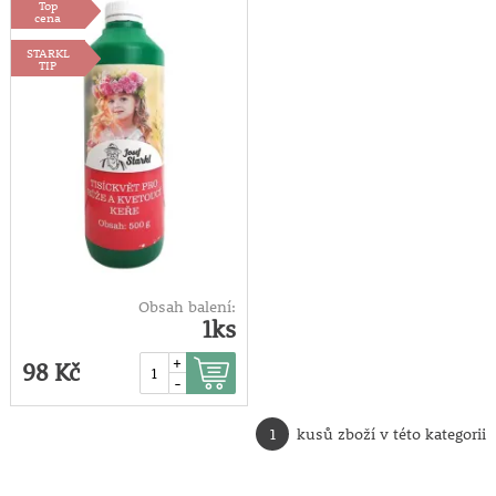
Top
500g
cena
STARKL
TIP
Obsah balení:
1ks
+
98 Kč
-
1
kusů zboží v této kategorii