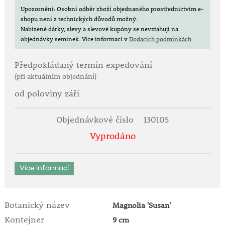
Magnolia 'Susan' patří do skupiny hybridních
Upozornění: Osobní odběr zboží objednaného prostřednictvím e-
magnolií (Magnolia liliiflora × Magnolia stellata).
shopu není z technických důvodů možný.
Vyznačuje se pomalejším až středně rychlým růstem
Nabízené dárky, slevy a slevové kupóny se nevztahují na
objednávky semínek.
Více informací v
Dodacích podmínkách
.
a kompaktním, vzpřímeným habitem. Dorůstá výšky
přibližně
3–4 m
a podobné šířky. Díky pozdějšímu
kvetení (oproti některým jiným magnoliím) je méně
Předpokládaný termín expedování
náchylná k poškození jarními mrazíky.
(při aktuálním objednání)
od poloviny září
Doba květu:
•
duben až květen
(v závislosti na průběhu počasí)
Objednávkové číslo
130105
Stanoviště a půda:
Vyprodáno
• slunné až polostinné místo
• chráněné stanoviště bez silného větru
• půda mírně kyselá, humózní a dobře propustná
Více informací
• doporučuje se přidání rašeliny, kompostu nebo
listovky při výsadbě
Botanický název
Magnolia 'Susan'
Pěstování a péče:
• magnolie mají mělký kořenový systém –
Kontejner
9 cm