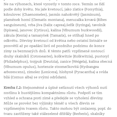
Ne na výhonech, které vyrostly v tomto roce. Termín se řídí
podle doby květu. Na jaře kvetoucí, jako zlatice (Forsythia),
kdoulovec (Chaenomeles), jasmín nahokvětý (Jasminum),
plamének horní (Clematis montana), meruzalka krvavá (Ribes
sanguineum), vrba jíva (Salix caprea),šeřík (Syringa), tavolník
(Spiraea), janovec (Cytisus), kalina (Viburnum burkwoodii),
zákula (Kerria) a tamaryšek (Tamarix), se stříhají hned po
odkvětu. Dřeviny kvetoucí od května nebo ostatní listnáče se
prosvětlí až po opadání listí od pozdního podzimu do konce
zimy za bezmrazých dnů. K těmto patří: vzpřímeně rostoucí
druhy skalníků (Cotoneaster), kolkwitzie (Kolkwitzia), pustoryl
(Philadelphus), trojpuk (Deutzia), zanice (Weigela), kalina obecná
(Viburnum opulus), hortenzie stromečkovitá (Hydrangea
arborescens), zimolez (Lonicera), hlohyně (Pyracantha) a svída
bílá (Cornus alba) se svými odrůdami.
Kresba č.2:
Stejnoměrné a úplné seříznutí všech výhonů nutí
rostlinu k hustějšímu kompaktnímu růstu. Podpoří se tím
vzhled a ochrana proti zimě a předejde se vyholení dřeviny.
Může se provést bez výjimky téměř u všech dřevin se
vzpřímeným tvarem růstu. Takto mohou být zmlazeny, popř. do
tvaru zastřiženy také stálezelené dřišťály (Berberis), skalníky