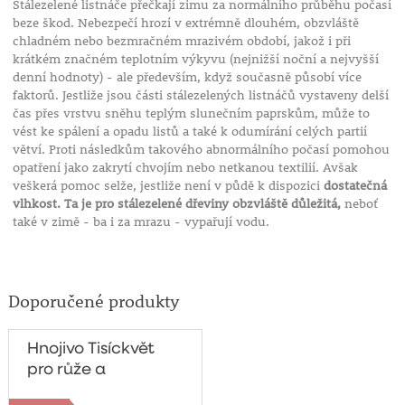
Stálezelené listnáče přečkají zimu za normálního průběhu počasí
beze škod. Nebezpečí hrozí v extrémně dlouhém, obzvláště
chladném nebo bezmračném mrazivém období, jakož i při
krátkém značném teplotním výkyvu (nejnižší noční a nejvyšší
denní hodnoty) - ale především, když současně působí více
faktorů. Jestliže jsou části stálezelených listnáčů vystaveny delší
čas přes vrstvu sněhu teplým slunečním paprskům, může to
vést ke spálení a opadu listů a také k odumírání celých partií
větví. Proti následkům takového abnormálního počasí pomohou
opatření jako zakrytí chvojím nebo netkanou textilií. Avšak
veškerá pomoc selže, jestliže není v půdě k dispozici
dostatečná
vlhkost. Ta je pro stálezelené dřeviny obzvláště důležitá,
neboť
také v zimě - ba i za mrazu - vypařují vodu.
Doporučené produkty
Hnojivo Tisíckvět
pro růže a
kvetoucí keře