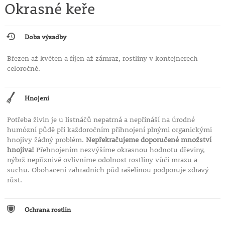
nádhernými voňavými květy, jež každé jaro promění
Okrasné keře
zahradu v romantickou scenérii.
Doba výsadby
Březen až květen a říjen až zámraz, rostliny v kontejnerech
celoročně.
Hnojení
Potřeba živin je u listnáčů nepatrná a nepřináší na úrodné
humózní půdě při každoročním přihnojení plnými organickými
hnojivy žádný problém.
Nepřekračujeme doporučené množství
hnojiva!
Přehnojením nezvýšíme okrasnou hodnotu dřeviny,
nýbrž nepříznivě ovlivníme odolnost rostliny vůči mrazu a
suchu. Obohacení zahradních půd rašelinou podporuje zdravý
růst.
Ochrana rostlin