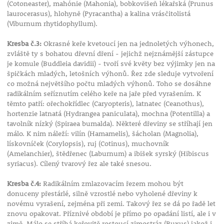
(Cotoneaster), mahónie (Mahonia), bobkovišeň lékařská (Prunus
laurocerasus), hlohyně (Pyracantha) a kalina vrásčitolistá
(Viburnum rhytidophyllum).
Kresba č.3:
Okrasné keře kvetoucí jen na jednoletých výhonech,
zvláště ty s bohatou dřevní dření - jejichž nejznámější zástupce
je komule (Buddleia davidii) - tvoří své květy bez výjimky jen na
špičkách mladých, letošních výhonů. Řez zde sleduje vytvoření
co možná největšího počtu mladých výhonů. Toho se dosáhne
radikálním seříznutím celého keře na jaře před vyrašením. K
těmto patří: ořechokřídlec (Caryopteris), latnatec (Ceanothus),
hortenzie latnatá (Hydrangea paniculata), mochna (Potentilla) a
tavolník nízký (Spiraea bumalda). Některé dřeviny se stříhají jen
málo. K nim náleží: vilín (Hamamelis), šácholan (Magnolia),
lískovníček (Corylopsis), ruj (Cotinus), muchovník
(Amelanchier), štědřenec (Laburnum) a ibišek syrský (Hibiscus
syriacus). Cílený tvarový řez ale také snesou.
Kresba č.4:
Radikálním zmlazovacím řezem mohou být
donuceny přestárlé, silně vzrostlé nebo vyholené dřeviny k
novému vyrašení, zejména při zemi. Takový řez se dá po řadě let
znovu opakovat. Příznivé období je přímo po opadání listí, ale i v
zimě. Málo se stříhá keřovitě rostoucí zimostráz (Buxus) jakož i