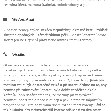
cesmína (Ilex), mamota (Kalmia), rododendrony a pieris.
Všeobecný text
V našich zeměpisných šířkách
nepotřebují okrasné keře - zvláště
skupina opadavých - téměř žádnou péči.
Zvláštní opatření proto
slouží jen ke zlepšení půdy nebo mikroklimatu zahrady.
Výsadba
Okrasné keře se zemním balem nebo v kontejneru se
nezakracují. U všech dřevin bez zemních balů se při výsadbě
kořeny o něco zkrátí, rostliny pak vytvoří rychleji nové kořeny.
Rovněž výhony by se měly zkrátit asi o 2/3 své délky.
Jáma pro
rostlinu musí být dostatečně velká a při sázení dbáme na to, aby
zemina při zahrnování lopatou byla dobře rozdělena okolo
kořenů.
Toho dosáhneme tak, že rostliny při zasypávání
zeminou podržíme o něco hlouběji a pak je před přišlápnutím
povytáhneme. Tím se zemina dobře rozdělí mezi kořeny.
Sází se
tak hluboko, aby nejsvrchnější kořeny přišly asi na dva prsty