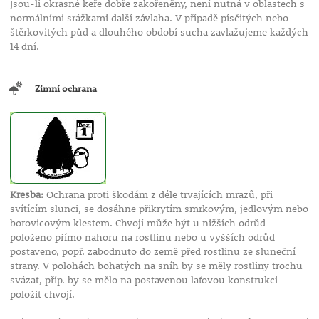
Jsou-li okrasné keře dobře zakořeněny, není nutná v oblastech s
normálními srážkami další závlaha. V případě písčitých nebo
štěrkovitých půd a dlouhého období sucha zavlažujeme každých
14 dní.
Zimní ochrana
Kresba:
Ochrana proti škodám z déle trvajících mrazů, při
svítícím slunci, se dosáhne přikrytím smrkovým, jedlovým nebo
borovicovým klestem. Chvojí může být u nižších odrůd
položeno přímo nahoru na rostlinu nebo u vyšších odrůd
postaveno, popř. zabodnuto do země před rostlinu ze sluneční
strany. V polohách bohatých na sníh by se měly rostliny trochu
svázat, příp. by se mělo na postavenou laťovou konstrukci
položit chvojí.