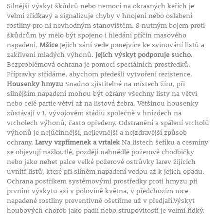
Silnější výskyt škůdců nebo nemocí na okrasných keřích je
velmi zřídkavý a signalizuje chyby v hnojení nebo oslabení
rostliny pro ni nevhodným stanovištěm. S nutným bojem proti
škůdcům by mělo být spojeno i hledání příčin masového
napadení.
Mšice
Jejich sání vede ponejvíce ke svinování listů a
zakřivení mladých výhonů.
Jejich výskyt podporuje sucho.
Bezproblémová ochrana je pomocí speciálních prostředků.
Přípravky střídáme, abychom předešli vytvoření rezistence.
Housenky hmyzu
Snadno zjistitelné na místech žíru, při
silnějším napadení mohou být ožrány všechny listy na větvi
nebo celé partie větví až na listová žebra. Většinou housenky
zůstávají v 1. vývojovém stádiu společně v hnízdech na
vrcholech výhonů, často opředeny. Odstranění a spálení vrcholů
výhonů je nejúčinnější, nejlevnější a nejzdravější způsob
ochrany.
Larvy vzpřímenek a vrtalek
Na listech šeříku a cesmíny
se objevují nažloutlé, později nahnědlé požerové chodbičky
nebo jako nehet palce velké požerové ostrůvky larev žijících
uvnitř listů, které při silném napadení vedou až k jejich opadu.
Ochrana postřikem systémovými prostředky proti hmyzu při
prvním výskytu asi v polovině května, v předchozím roce
napadené rostliny preventivně ošetříme už v předjaří.Výskyt
houbových chorob jako padlí nebo strupovitosti je velmi řídký.