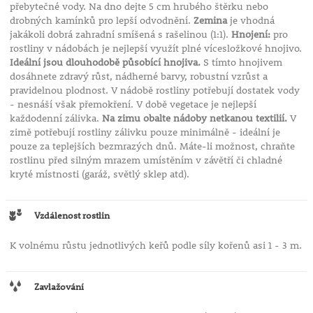
přebytečné vody. Na dno dejte 5 cm hrubého štěrku nebo
drobných kamínků pro lepší odvodnění.
Zemina
je vhodná
jakákoli dobrá zahradní smíšená s rašelinou (1:1).
Hnojení:
pro
rostliny v nádobách je nejlepší využít plné vícesložkové hnojivo.
Ideální jsou dlouhodobě působící hnojiva.
S tímto hnojivem
dosáhnete zdravý růst, nádherné barvy, robustní vzrůst a
pravidelnou plodnost. V nádobě rostliny potřebují dostatek vody
- nesnáší však přemokření. V době vegetace je nejlepší
každodenní zálivka.
Na zimu obalte nádoby netkanou textilií.
V
zimě potřebují rostliny zálivku pouze minimálně - ideální je
pouze za teplejších bezmrazých dnů. Máte-li možnost, chraňte
rostlinu před silným mrazem umístěním v závětří či chladné
kryté místnosti (garáž, světlý sklep atd).
Vzdálenost rostlin
K volnému růstu jednotlivých keřů podle síly kořenů asi 1 - 3 m.
Zavlažování