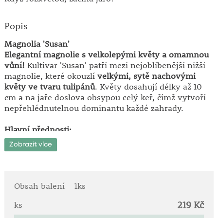
Popis
Magnolia 'Susan'
Elegantní magnolie s velkolepými květy a omamnou
vůní!
Kultivar 'Susan' patří mezi nejoblíbenější nižší
magnolie, které okouzlí
velkými, sytě nachovými
květy ve tvaru tulipánů
. Květy dosahují délky až 10
cm a na jaře doslova obsypou celý keř, čímž vytvoří
nepřehlédnutelnou dominantu každé zahrady.
Hlavní přednosti:
• velké, tulipánovité květy v atraktivní nachově
Zobrazit více
růžové barvě
• intenzivní, příjemná vůně květů
• kompaktnější růst – ideální i pro menší zahrady
• bohaté jarní kvetení
Obsah balení
1ks
• vhodná jako solitér i do okrasných skupin
219 Kč
ks
Botanická charakteristika: