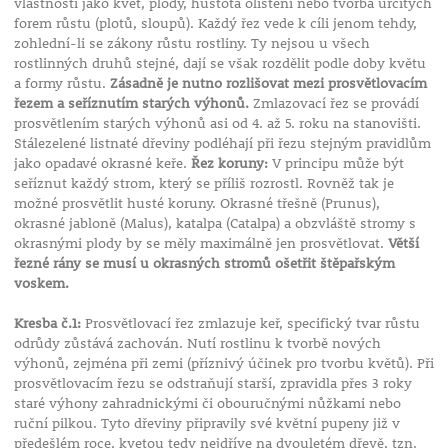
vlastností jako květ, plody, hustota olistění nebo tvorba určitých
forem růstu (plotů, sloupů). Každý řez vede k cíli jenom tehdy,
zohlední-li se zákony růstu rostliny. Ty nejsou u všech
rostlinných druhů stejné, dají se však rozdělit podle doby květu
a formy růstu.
Zásadně je nutno rozlišovat mezi prosvětlovacím
řezem a seříznutím starých výhonů.
Zmlazovací řez se provádí
prosvětlením starých výhonů asi od 4. až 5. roku na stanovišti.
Stálezelené listnaté dřeviny podléhají při řezu stejným pravidlům
jako opadavé okrasné keře.
Řez koruny:
V principu může být
seříznut každý strom, který se příliš rozrostl. Rovněž tak je
možné prosvětlit husté koruny. Okrasné třešně (Prunus),
okrasné jabloně (Malus), katalpa (Catalpa) a obzvláště stromy s
okrasnými plody by se měly maximálně jen prosvětlovat.
Větší
řezné rány se musí u okrasných stromů ošetřit štěpařským
voskem.
Kresba č.1:
Prosvětlovací řez zmlazuje keř, specifický tvar růstu
odrůdy zůstává zachován. Nutí rostlinu k tvorbě nových
výhonů, zejména při zemi (příznivý účinek pro tvorbu květů). Při
prosvětlovacím řezu se odstraňují starší, zpravidla přes 3 roky
staré výhony zahradnickými či obouručnými nůžkami nebo
ruční pilkou. Tyto dřeviny připravily své květní pupeny již v
předešlém roce, kvetou tedy nejdříve na dvouletém dřevě, tzn.