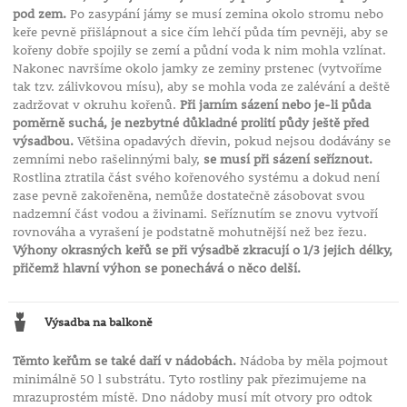
pod zem.
Po zasypání jámy se musí zemina okolo stromu nebo
keře pevně přišlápnout a sice čím lehčí půda tím pevněji, aby se
kořeny dobře spojily se zemí a půdní voda k nim mohla vzlínat.
Nakonec navršíme okolo jamky ze zeminy prstenec (vytvoříme
tak tzv. zálivkovou mísu), aby se mohla voda ze zalévání a deště
zadržovat v okruhu kořenů.
Při jarním sázení nebo je-li půda
poměrně suchá, je nezbytné důkladné prolití půdy ještě před
výsadbou.
Většina opadavých dřevin, pokud nejsou dodávány se
zemními nebo rašelinnými baly,
se musí při sázení seříznout.
Rostlina ztratila část svého kořenového systému a dokud není
zase pevně zakořeněna, nemůže dostatečně zásobovat svou
nadzemní část vodou a živinami. Seříznutím se znovu vytvoří
rovnováha a vyrašení je podstatně mohutnější než bez řezu.
Výhony okrasných keřů se při výsadbě zkracují o 1/3 jejich délky,
přičemž hlavní výhon se ponechává o něco delší.
Výsadba na balkoně
Těmto keřům se také daří v nádobách.
Nádoba by měla pojmout
minimálně 50 l substrátu. Tyto rostliny pak přezimujeme na
mrazuprostém místě. Dno nádoby musí mít otvory pro odtok