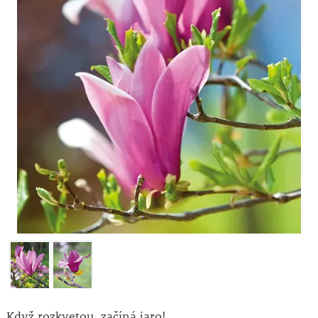
Když rozkvetou, začíná jaro!