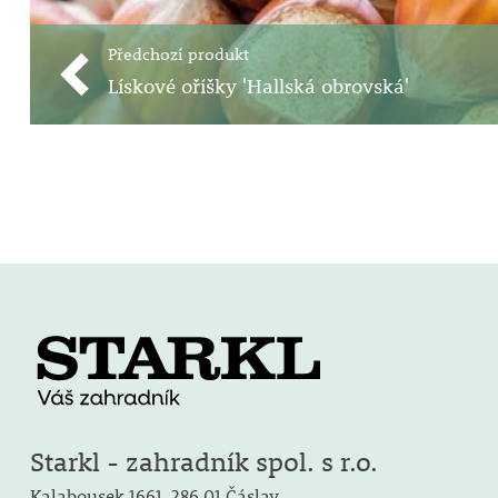
Předchozí produkt
Lískové oříšky 'Hallská obrovská'
Starkl - zahradník spol. s r.o.
Kalabousek 1661,
286 01 Čáslav