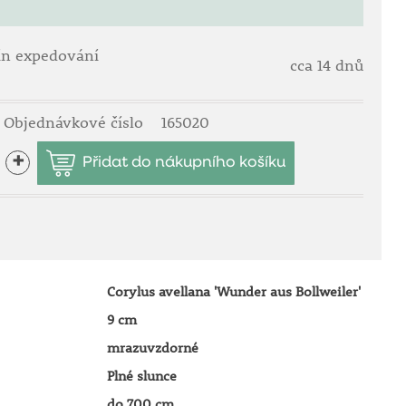
ín expedování
cca 14 dnů
Objednávkové číslo
165020
+
Corylus avellana 'Wunder aus Bollweiler'
9 cm
mrazuvzdorné
Plné slunce
do 700 cm