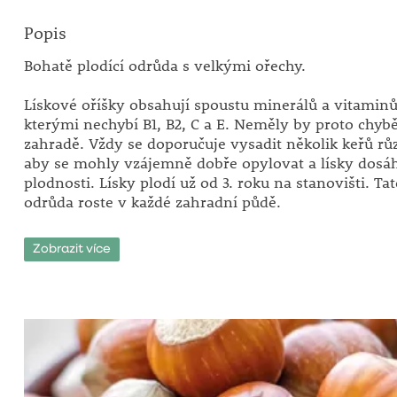
Popis
Bohatě plodící odrůda s velkými ořechy.
Lískové oříšky obsahují spoustu minerálů a vitaminů
kterými nechybí B1, B2, C a E. Neměly by proto chyb
zahradě. Vždy se doporučuje vysadit několik keřů rů
aby se mohly vzájemně dobře opylovat a lísky dosá
plodnosti. Lísky plodí už od 3. roku na stanovišti. Ta
odrůda roste v každé zahradní půdě.
Stanoviště: plné slunce.
Zobrazit více
Doba zralosti: konec září.