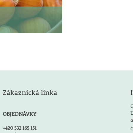
Zákaznická linka
O
U
OBJEDNÁVKY
o
+420 532 165 151
O