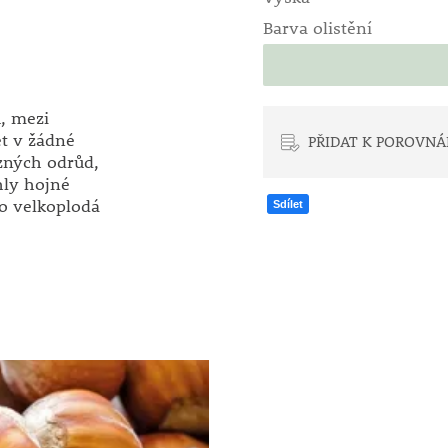
Barva olistění
, mezi
ět v žádné
PŘIDAT K POROVNÁ
zných odrůd,
hly hojné
to velkoplodá
Sdílet