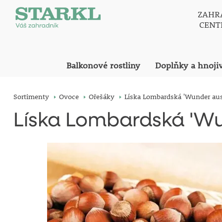
ZAHR
CEN
Balkonové rostliny
Doplňky a hnoji
Sortimenty
Ovoce
Ořešáky
Líska Lombardská 'Wunder aus 
Líska Lombardská 'Wu