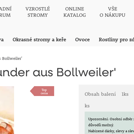
ADNÍ
VZROSTLÉ
ONLINE
VŠE
TRUM
STROMY
KATALOG
O NÁKUPU
va
Okrasné stromy a keře
Ovoce
Rostliny pro z
Bollweiler'
nder aus Bollweiler'
Top
cena
Obsah balení
1ks
ks
Upozornění: Osobní odběr 
důvodů možný.
Nabízené dárky, slevy a sl