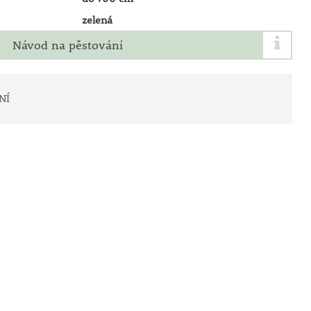
zelená
Návod na pěstování
NÍ