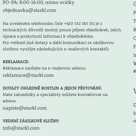
PO-PÁ: 8:00-16:00, mimo svátky
objednavka@starkl.com
P
T
Na uvedeném telefonním čísle +420 532 165 151 je z
R
technických důvodů možný pouze příjem objednávek, jejich
úprava a poskytnutí informací k objednávkám.
O
Pro veškeré jiné dotazy a další komunikaci se zásilkovou
F
službou využijte následujících e-mailových kontaktů:
I
REKLAMACE:
V
Reklamace zasílejte na e-mailovou adresu:
s
reklamace@starkl.com
DOTAZY OHLEDNĚ ROSTLIN A JEJICH PĚSTOVÁNÍ:
Naše zahradníky a specialisty můžete kontaktovat na
adrese:
D
napiste@starkl.com
N
o
VEDENÍ ZÁSILKOVÉ SLUŽBY:
info@starkl.com