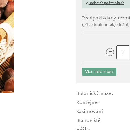
v
Dodacích podmínkách
.
Předpokládaný term
(při aktuálním objednání)
-
Více informací
Botanický název
Kontejner
Zazimování
Stanoviště
Výška