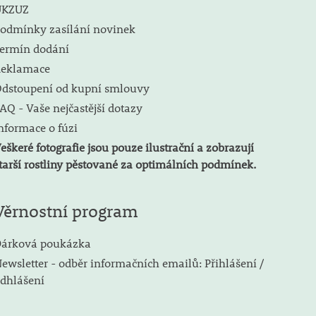
ÚKZUZ
odmínky zasílání novinek
ermín dodání
eklamace
dstoupení od kupní smlouvy
AQ - Vaše nejčastější dotazy
nformace o fúzi
eškeré fotografie jsou pouze ilustrační a zobrazují
tarší rostliny pěstované za optimálních podmínek.
Věrnostní program
árková poukázka
ewsletter - odběr informačních emailů: Přihlášení /
dhlášení