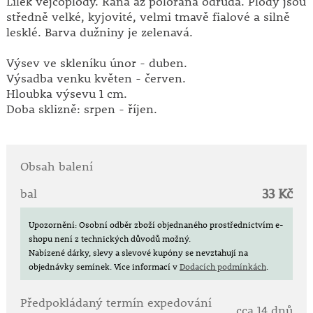
Lilek vejcoplodý. Raná až poloraná odrůda. Plody jsou
středně velké, kyjovité, velmi tmavě fialové a silně
lesklé. Barva dužniny je zelenavá.
Výsev ve skleníku únor - duben.
Výsadba venku květen - červen.
Hloubka výsevu 1 cm.
Doba sklizně: srpen - říjen.
Obsah balení
33 Kč
bal
Upozornění: Osobní odběr zboží objednaného prostřednictvím e-
shopu není z technických důvodů možný.
Nabízené dárky, slevy a slevové kupóny se nevztahují na
objednávky semínek.
Více informací v
Dodacích podmínkách
.
Předpokládaný termín expedování
cca 14 dnů