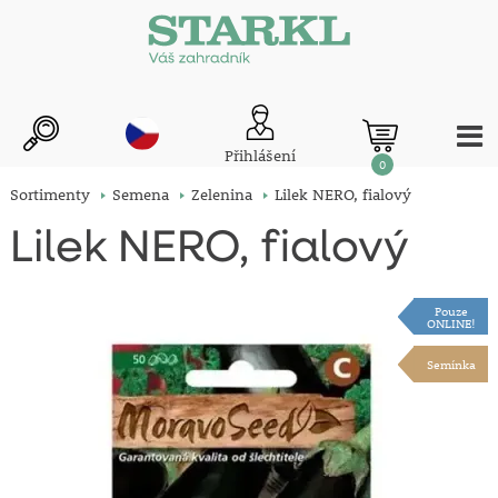
Přihlášení
0
Sortimenty
Semena
Zelenina
Lilek NERO, fialový
Lilek NERO, fialový
Pouze
ONLINE!
Semínka