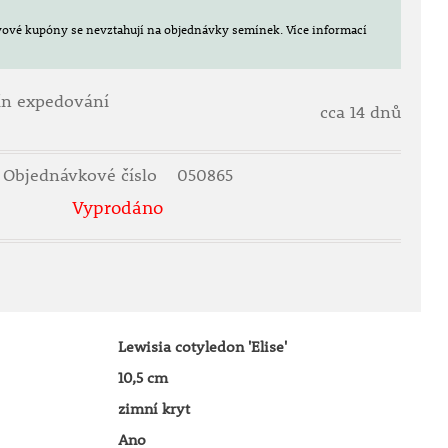
evové kupóny se nevztahují na objednávky semínek.
Více informací
ín expedování
cca 14 dnů
Objednávkové číslo
050865
Vyprodáno
Lewisia cotyledon 'Elise'
10,5 cm
zimní kryt
Ano