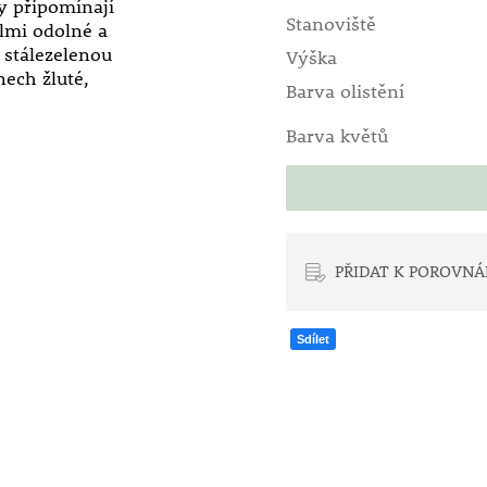
y připomínají
Stanoviště
lmi odolné a
o stálezelenou
Výška
ech žluté,
Barva olistění
Barva květů
PŘIDAT K POROVNÁ
Sdílet