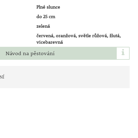
Plné slunce
do 25 cm
zelená
červená, oranžová, světle růžová, žlutá,
vicebarevná
Návod na pěstování
NÍ