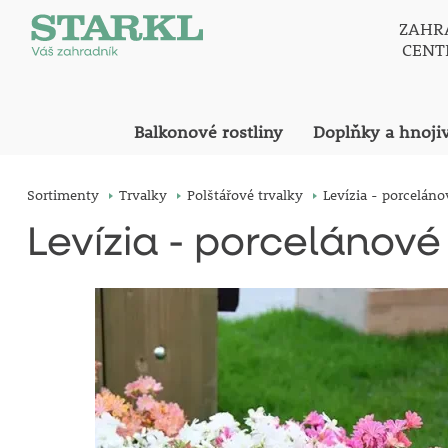
ZAHR
CEN
Balkonové rostliny
Doplňky a hnoji
Sortimenty
Trvalky
Polštářové trvalky
Levízia - porceláno
Levízia - porcelánové