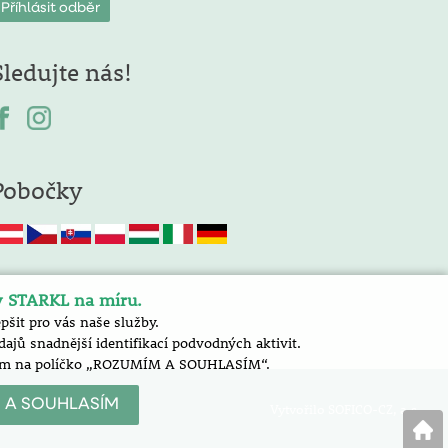
Sledujte nás!
Pobočky
y STARKL na míru.
šit pro vás naše služby.
jů snadnější identifikací podvodných aktivit.
nutím na políčko „ROZUMÍM A SOUHLASÍM“.
 A SOUHLASÍM
Vytvořilo SOFICO-CZ, a.s.