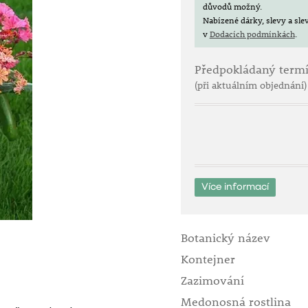
důvodů možný.
Nabízené dárky, slevy a sl
v
Dodacích podmínkách
.
Předpokládaný term
(při aktuálním objednání)
Více informací
Botanický název
Kontejner
Zazimování
Medonosná rostlina