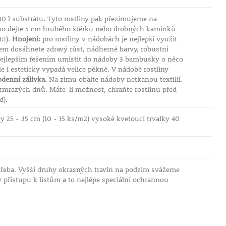
 l substrátu. Tyto rostliny pak přezimujeme na
o dejte 5 cm hrubého štěrku nebo drobných kamínků
:1).
Hnojení:
pro rostliny v nádobách je nejlepší využít
em dosáhnete zdravý růst, nádherné barvy, robustní
e nejlepším řešením umístit do nádoby 3 bambusky o něco
le i esteticky vypadá velice pěkně. V nádobě rostliny
odenní zálivka.
Na zimu obalte nádoby netkanou textilií.
bezmrazých dnů. Máte-li možnost, chraňte rostlinu před
d).
ky 25 - 35 cm (10 - 15 ks/m2) vysoké kvetoucí trvalky 40
třeba. Vyšší druhy okrasných travin na podzim svážeme
v přístupu k listům a to nejlépe speciální ochrannou