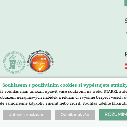
Souhlasem s používáním cookies si vypěstujete stránk
áš souhlas nám umožní upravit vaše soukromí na webu STARKL a zlep
razení nezajímavých nabídek a reklam či zvýšíme bezpečí vašich úda
te samozřejmě kdykoliv změnit nebo zrušit. Souhlas udělíte klik
ROZUMÍM
Upřesnit nastavení
Odmítnout vše