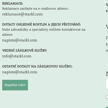
REKLAMACE:
V
Reklamace zasílejte na e-mailovou adresu:
s
reklamace@starkl.com
DOTAZY OHLEDNĚ ROSTLIN A JEJICH PĚSTOVÁNÍ:
Naše zahradníky a specialisty můžete kontaktovat na
adrese:
D
napiste@starkl.com
N
o
VEDENÍ ZÁSILKOVÉ SLUŽBY:
info@starkl.com
OSTATNÍ DOTAZY NA ZÁSILKOVOU SLUŽBU:
napiste@starkl.com
Napište nám