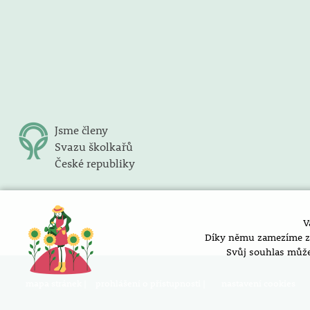
Jsme členy
Svazu školkařů
České republiky
V
Díky němu zamezíme zob
Svůj souhlas může
mapa stránek |
prohlášení o přístupnosti |
nastavení cookies