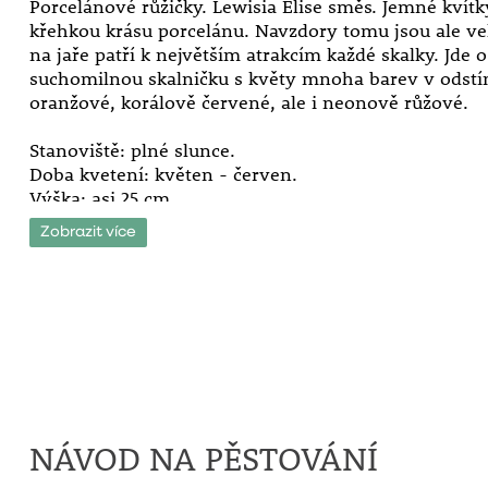
Porcelánové růžičky. Lewisia Elise směs. Jemné kvítk
křehkou krásu porcelánu. Navzdory tomu jsou ale ve
na jaře patří k největším atrakcím každé skalky. Jde 
suchomilnou skalničku s květy mnoha barev v odstín
oranžové, korálově červené, ale i neonově růžové.
Stanoviště: plné slunce.
Doba kvetení: květen - červen.
Výška: asi 25 cm.
Zobrazit více
NÁVOD NA PĚSTOVÁNÍ