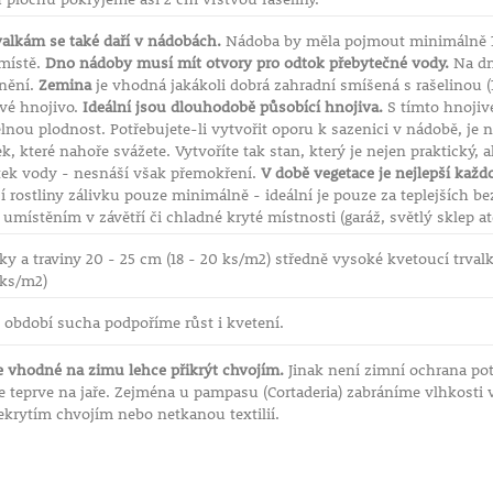
alkám se také daří v nádobách.
Nádoba by měla pojmout minimálně 10
místě.
Dno nádoby musí mít otvory pro odtok přebytečné vody.
Na dn
dnění.
Zemina
je vhodná jakákoli dobrá zahradní smíšená s rašelinou (1
ové hnojivo.
Ideální jsou dlouhodobě působící hnojiva.
S tímto hnojiv
elnou plodnost. Potřebujete-li vytvořit oporu k sazenici v nádobě, j
, které nahoře svážete. Vytvoříte tak stan, který je nejen praktický, a
atek vody - nesnáší však přemokření.
V době vegetace je nejlepší každ
í rostliny zálivku pouze minimálně - ideální je pouze za teplejších 
místěním v závětří či chladné kryté místnosti (garáž, světlý sklep at
lky a traviny 20 - 25 cm (18 - 20 ks/m2) středně vysoké kvetoucí trval
 ks/m2)
 období sucha podpoříme růst i kvetení.
e vhodné na zimu lehce přikrýt chvojím.
Jinak není zimní ochrana po
e teprve na jaře. Zejména u pampasu (Cortaderia) zabráníme vlhkosti 
ekrytím chvojím nebo netkanou textilií.