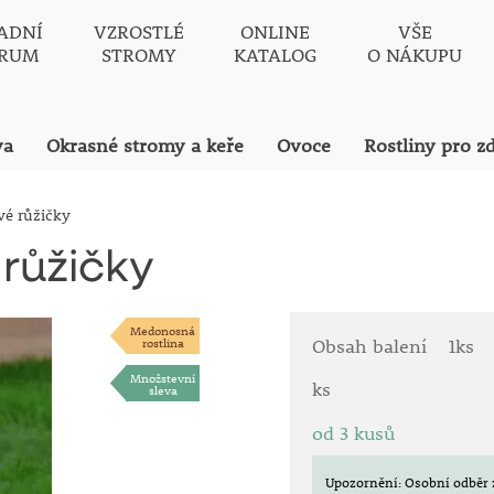
ADNÍ
VZROSTLÉ
ONLINE
VŠE
TRUM
STROMY
KATALOG
O NÁKUPU
va
Okrasné stromy a keře
Ovoce
Rostliny pro z
vé růžičky
 růžičky
Medonosná
rostlina
Obsah balení
1ks
Množstevní
ks
sleva
od 3 kusů
Upozornění: Osobní odběr 