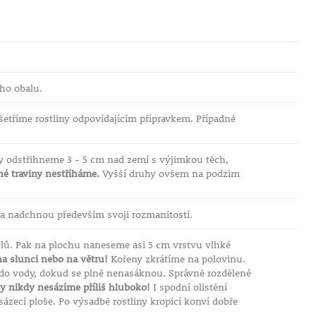
ho obalu.
etříme rostliny odpovídajícím přípravkem. Případné
y odstřihneme 3 - 5 cm nad zemí s výjimkou těch,
é traviny nestříháme.
Vyšší druhy ovšem na podzim
a nadchnou především svoji rozmanitostí.
elů. Pak na plochu naneseme asi 5 cm vrstvu vlhké
a slunci nebo na větru!
Kořeny zkrátíme na polovinu.
 do vody, dokud se plně nenasáknou. Správně rozdělené
y nikdy nesázíme příliš hluboko!
I spodní olistění
ázecí ploše. Po výsadbě rostliny kropící konví dobře