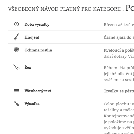
Po
VŠEOBECNÝ NÁVOD PLATNÝ PRO KATEGORII :
Doba výsadby
Březen až květe
Hnojení
Časně zjara do 
Ochrana rostlin
Kvetoucí a polš
další dotazy V
Řez
Během léta prů
jejichž olistěn
svážeme a sestř
Všeobecný text
Trvalky se pěst
Výsadba
Celou plochu u
rašeliny a mělc
Kontejnerované
je položíme na 
vyžaduje světlo
zalijeme a celo