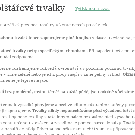
lštářové trvalky
Vytisknout návod
n a září až prosinec, rostliny v kontejnerech po celý rok.
záhonu trvalek lehce zapracujeme plné hnojivo
v dávce uvedené na je
tářové trvalky netrpí specifickými chorobami.
Při napadení mšicemi oš
ám rádi zodpovíme.
běžně odstraňujeme odkvetlá květenství a v pozdním podzimu trvalk
í je v zimě zelené nebo jejichž plody mají i v zimě pěkný vzhled.
Okrasn
ihneme je teprve na jaře.
ují bez problémů,
rostou téměř na každé půdě, jsou
odolné vůči zimě
rčenou k výsadbě přeryjeme a pečlivě přitom odstraníme kořeny plev
e ji zapracujeme.
Trvalky nikdy neponecháváme před výsadbou ležet n
 rostliny nebo rostliny s rašelinným balem postavíme před výsadbou
plochu určenou k osázení a zasadíme je pomocí sázecí lopatky.
Trvalk
 a nepatří do půdy. Prkenná podložka nám ulehčí stání na připravené s
u plochu pokryjeme asi 2 cm vrstvou rašeliny.