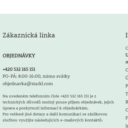
Zákaznická linka
O
U
OBJEDNÁVKY
o
+420 532 165 151
O
PO-PÁ: 8:00-16:00, mimo svátky
objednavka@starkl.com
P
T
Na uvedeném telefonním čísle +420 532 165 151 je z
R
technických důvodů možný pouze příjem objednávek, jejich
úprava a poskytnutí informací k objednávkám.
O
Pro veškeré jiné dotazy a další komunikaci se zásilkovou
F
službou využijte následujících e-mailových kontaktů:
I