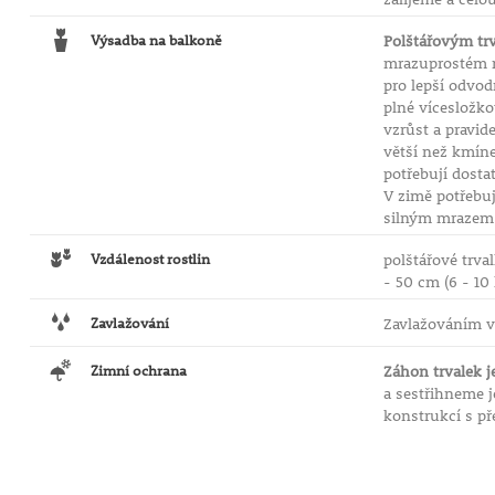
Výsadba na balkoně
Polštářovým trv
mrazuprostém 
pro lepší odvo
plné vícesložk
vzrůst a pravid
větší než kmínek
potřebují dost
V zimě potřebuj
silným mrazem u
Vzdálenost rostlin
polštářové trva
- 50 cm (6 - 10
Zavlažování
Zavlažováním v
Zimní ochrana
Záhon trvalek j
a sestřihneme j
konstrukcí s př