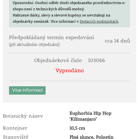
Dorůstá délky přibližně
Upozornění: Osobní odběr zboží objednaného prostřednictvím e-
30–50 cm
a vytváří husté,
shopu není z technických důvodů možný.
bohatě větvené trsy s drobnými květy a jemně
Nabízené dárky, slevy a slevové kupóny se nevztahují na
panašovanými listy.
objednávky semínek.
Více informací v
Dodacích podmínkách
.
Květy:
Předpokládaný termín expedování
• drobné, hvězdicovité, sněhově bílé
cca 14 dnů
• působí jako jemný závoj květů
(při aktuálním objednání)
• nepřetržité kvetení po celou sezónu
Objednávkové číslo
103066
Doba kvetení:
Vyprodáno
•
květen – do prvních mrazů
Stanoviště a půda:
Více informací
•
plné slunce – polostín
• lehká, propustná, běžná zahradní půda
• vhodná i do truhlíků a závěsných nádob
Euphorbia Hip Hop
Botanický název
'Kilimanjaro’
Pěstování a péče:
• velmi nenáročná na pěstování
Kontejner
10,5 cm
• dobře snáší krátkodobé sucho
Stanoviště
Plné slunce, Polostín