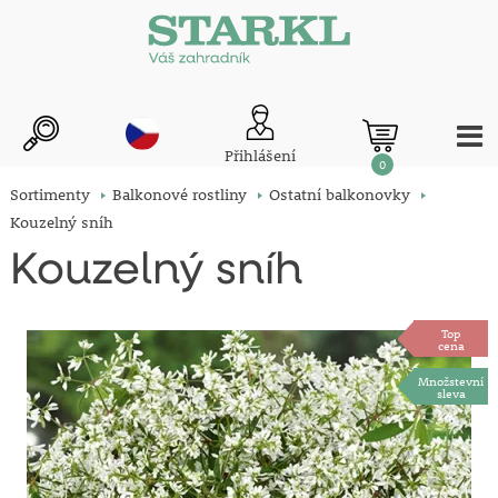
Přihlášení
0
Sortimenty
Balkonové rostliny
Ostatní balkonovky
Kouzelný sníh
Kouzelný sníh
Top
cena
Množstevní
sleva