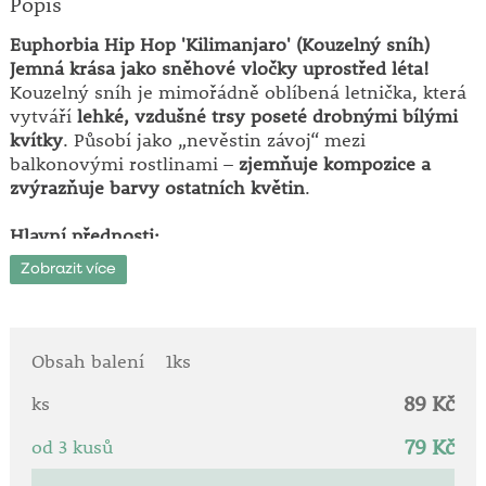
Popis
Euphorbia Hip Hop 'Kilimanjaro' (Kouzelný sníh)
Jemná krása jako sněhové vločky uprostřed léta!
Kouzelný sníh je mimořádně oblíbená letnička, která
vytváří
lehké, vzdušné trsy poseté drobnými bílými
kvítky
. Působí jako „nevěstin závoj“ mezi
balkonovými rostlinami –
zjemňuje kompozice a
zvýrazňuje barvy ostatních květin
.
Hlavní přednosti:
• záplava drobných sněhově bílých květů
Zobrazit více
• ideální doplněk do truhlíků a smíšených výsadeb
• dlouhé kvetení až do prvních mrazů
• velmi nenáročná a odolná rostlina
• dobře snáší sucho i letní vedra
Obsah balení
1ks
• vytváří vzdušný, elegantní efekt
89 Kč
ks
Botanická charakteristika:
79 Kč
od 3 kusů
Euphorbia ‘Hip Hop Kilimanjaro’ je jednoletá okrasná
rostlina s kompaktním až polopřevislým růstem.