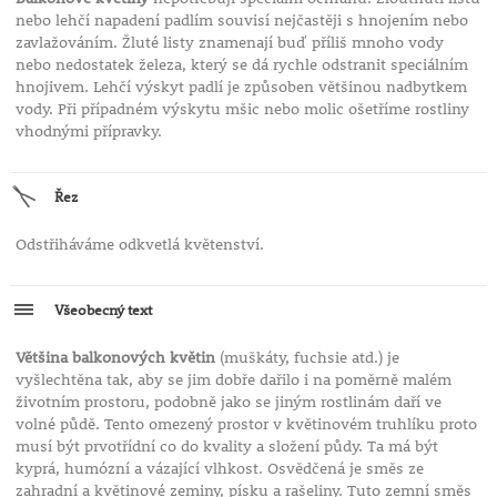
nebo lehčí napadení padlím souvisí nejčastěji s hnojením nebo
zavlažováním. Žluté listy znamenají buď příliš mnoho vody
nebo nedostatek železa, který se dá rychle odstranit speciálním
hnojivem. Lehčí výskyt padlí je způsoben většinou nadbytkem
vody. Při případném výskytu mšic nebo molic ošetříme rostliny
vhodnými přípravky.
Řez
Odstřiháváme odkvetlá květenství.
Všeobecný text
Většina balkonových květin
(muškáty, fuchsie atd.) je
vyšlechtěna tak, aby se jim dobře dařilo i na poměrně malém
životním prostoru, podobně jako se jiným rostlinám daří ve
volné půdě. Tento omezený prostor v květinovém truhlíku proto
musí být prvotřídní co do kvality a složení půdy. Ta má být
kyprá, humózní a vázající vlhkost. Osvědčená je směs ze
zahradní a květinové zeminy, písku a rašeliny. Tuto zemní směs