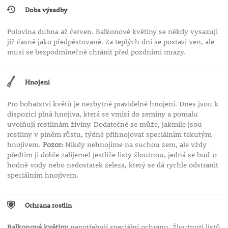
• vysazujte do větších nádob pro vytvoření bohatého
Doba výsadby
„oblaku“ květů
• ideální pro romantické a elegantní kompozice
Polovina dubna až červen. Balkonové květiny se někdy vysazují
již časně jako předpěstované. Za teplých dní se postaví ven, ale
musí se bezpodmínečně chránit před pozdními mrazy.
Kouzelný sníh ‘Kilimanjaro’
je ideální volbou pro
každého, kdo chce vytvořit
lehké, vzdušné a dokonale
sladěné květinové aranžmá
s minimální námahou a
Hnojení
maximálním efektem.
Pro bohatství květů je nezbytné pravidelné hnojení. Dnes jsou k
dispozici plná hnojiva, která se vmísí do zeminy a pomalu
uvolňují rostlinám živiny. Dodatečně se může, jakmile jsou
rostliny v plném růstu, týdně přihnojovat speciálním tekutým
hnojivem.
Pozor:
Nikdy nehnojíme na suchou zem, ale vždy
předtím ji dobře zalijeme! Jestliže listy žloutnou, jedná se buď o
hodně vody nebo nedostatek železa, který se dá rychle odstranit
speciálním hnojivem.
Ochrana rostlin
Balkonové květiny
nepotřebují speciální ochranu. Žloutnutí listů