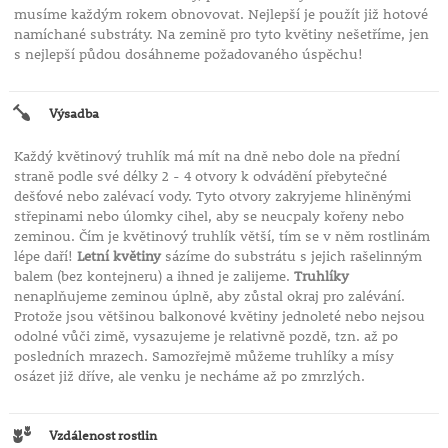
musíme každým rokem obnovovat. Nejlepší je použít již hotové
namíchané substráty. Na zemině pro tyto květiny nešetříme, jen
s nejlepší půdou dosáhneme požadovaného úspěchu!
Výsadba
Každý květinový truhlík má mít na dně nebo dole na přední
straně podle své délky 2 - 4 otvory k odvádění přebytečné
dešťové nebo zalévací vody. Tyto otvory zakryjeme hliněnými
střepinami nebo úlomky cihel, aby se neucpaly kořeny nebo
zeminou. Čím je květinový truhlík větší, tím se v něm rostlinám
lépe daří!
Letní květiny
sázíme do substrátu s jejich rašelinným
balem (bez kontejneru) a ihned je zalijeme.
Truhlíky
nenaplňujeme zeminou úplně, aby zůstal okraj pro zalévání.
Protože jsou většinou balkonové květiny jednoleté nebo nejsou
odolné vůči zimě, vysazujeme je relativně pozdě, tzn. až po
posledních mrazech. Samozřejmě můžeme truhlíky a mísy
osázet již dříve, ale venku je necháme až po zmrzlých.
Vzdálenost rostlin