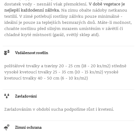
dostatek vody - nesnáší však přemokření.
V době vegetace je
nejlepší každodenní zálivka.
Na zimu obalte nádoby netkanou
textilií. V zimě potřebují rostliny zálivku pouze minimálně -
ideální je pouze za teplejších bezmrazých dnů. Máte-li možnost,
chraňte rostlinu před silným mrazem umístěním v závětří či
chladné kryté místnosti (garáž, světlý sklep atd).
Vzdálenost rostlin
polštářové trvalky a traviny 20 - 25 cm (18 - 20 ks/m2) středně
vysoké kvetoucí trvalky 25 - 35 cm (10 - 15 ks/m2) vysoké
kvetoucí trvalky 40 - 50 cm (6 - 10 ks/m2)
Zavlažování
Zavlažováním v období sucha podpoříme růst i kvetení.
Zimní ochrana