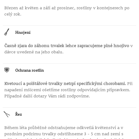
Březen až květen a září až prosinec, rostliny v kontejnerech po
celý rok.
Hnojení
Časně zjara do záhonu trvalek lehce zapracujeme plné hnojivo
v
dávce uvedené na jeho obalu.
Ochrana rostlin
Kvetoucí a polštářové trvalky netrpí specifickými chorobami.
Při
napadení mšicemi ošetříme rostliny odpovídajícím přípravkem.
Případné další dotazy Vám rádi zodpovíme.
Řez
Během léta průběžně odstraňujeme odkvetlá květenství a v
pozdním podzimu trvalky odstřihneme 3 - 5 cm nad zemí s