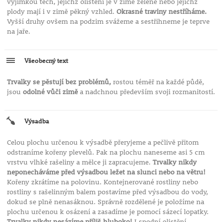
výjimkou těch, jejichž olistění je v zimě zelené nebo jejichž
plody mají i v zimě pěkný vzhled.
Okrasné traviny nestříháme.
Vyšší druhy ovšem na podzim svážeme a sestřihneme je teprve
na jaře.
Všeobecný text
Trvalky se pěstují bez problémů,
rostou téměř na každé půdě,
jsou
odolné vůči zimě
a nadchnou především svoji rozmanitostí.
Výsadba
Celou plochu určenou k výsadbě přeryjeme a pečlivě přitom
odstraníme kořeny plevelů. Pak na plochu naneseme asi 5 cm
vrstvu vlhké rašeliny a mělce ji zapracujeme.
Trvalky nikdy
neponecháváme před výsadbou ležet na slunci nebo na větru!
Kořeny zkrátíme na polovinu. Kontejnerované rostliny nebo
rostliny s rašelinným balem postavíme před výsadbou do vody,
dokud se plně nenasáknou. Správně rozdělené je položíme na
plochu určenou k osázení a zasadíme je pomocí sázecí lopatky.
Trvalky nikdy nesázíme příliš hluboko!
I spodní olistění