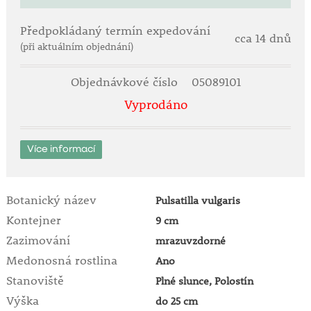
Předpokládaný termín expedování
cca 14 dnů
(při aktuálním objednání)
Objednávkové číslo
05089101
Vyprodáno
Více informací
Botanický název
Pulsatilla vulgaris
Kontejner
9 cm
Zazimování
mrazuvzdorné
Medonosná rostlina
Ano
Stanoviště
Plné slunce, Polostín
Výška
do 25 cm