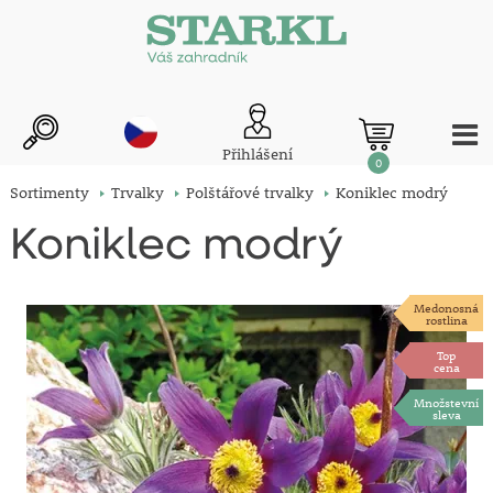
Přihlášení
0
Sortimenty
Trvalky
Polštářové trvalky
Koniklec modrý
Koniklec modrý
Medonosná
rostlina
Top
cena
Množstevní
sleva