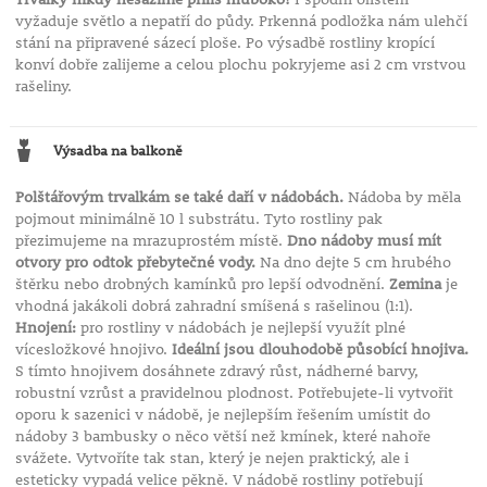
vyžaduje světlo a nepatří do půdy. Prkenná podložka nám ulehčí
stání na připravené sázecí ploše. Po výsadbě rostliny kropící
konví dobře zalijeme a celou plochu pokryjeme asi 2 cm vrstvou
rašeliny.
Výsadba na balkoně
Polštářovým trvalkám se také daří v nádobách.
Nádoba by měla
pojmout minimálně 10 l substrátu. Tyto rostliny pak
přezimujeme na mrazuprostém místě.
Dno nádoby musí mít
otvory pro odtok přebytečné vody.
Na dno dejte 5 cm hrubého
štěrku nebo drobných kamínků pro lepší odvodnění.
Zemina
je
vhodná jakákoli dobrá zahradní smíšená s rašelinou (1:1).
Hnojení:
pro rostliny v nádobách je nejlepší využít plné
vícesložkové hnojivo.
Ideální jsou dlouhodobě působící hnojiva.
S tímto hnojivem dosáhnete zdravý růst, nádherné barvy,
robustní vzrůst a pravidelnou plodnost. Potřebujete-li vytvořit
oporu k sazenici v nádobě, je nejlepším řešením umístit do
nádoby 3 bambusky o něco větší než kmínek, které nahoře
svážete. Vytvoříte tak stan, který je nejen praktický, ale i
esteticky vypadá velice pěkně. V nádobě rostliny potřebují