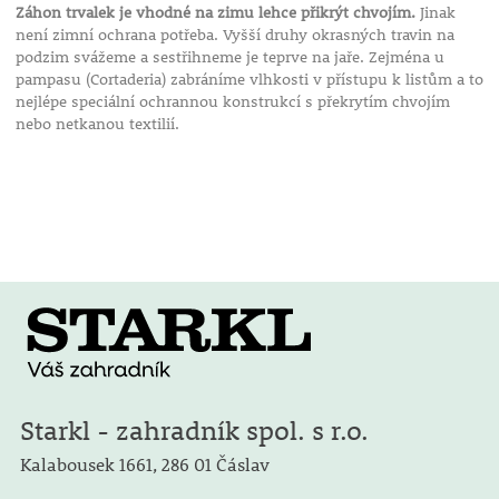
Záhon trvalek je vhodné na zimu lehce přikrýt chvojím.
Jinak
není zimní ochrana potřeba. Vyšší druhy okrasných travin na
podzim svážeme a sestřihneme je teprve na jaře. Zejména u
pampasu (Cortaderia) zabráníme vlhkosti v přístupu k listům a to
nejlépe speciální ochrannou konstrukcí s překrytím chvojím
nebo netkanou textilií.
Starkl - zahradník spol. s r.o.
Kalabousek 1661,
286 01 Čáslav