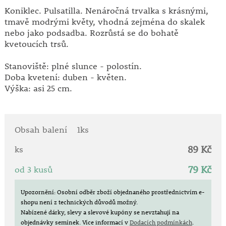
Koniklec. Pulsatilla. Nenáročná trvalka s krásnými,
tmavě modrými květy, vhodná zejména do skalek
nebo jako podsadba. Rozrůstá se do bohatě
kvetoucích trsů.
Stanoviště: plné slunce - polostín.
Doba kvetení: duben - květen.
Výška: asi 25 cm.
Obsah balení
1ks
89 Kč
ks
79 Kč
od 3 kusů
Upozornění: Osobní odběr zboží objednaného prostřednictvím e-
shopu není z technických důvodů možný.
Nabízené dárky, slevy a slevové kupóny se nevztahují na
objednávky semínek.
Více informací v
Dodacích podmínkách
.