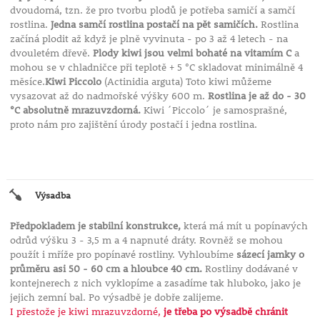
dvoudomá, tzn. že pro tvorbu plodů je potřeba samičí a samčí
rostlina.
Jedna samčí rostlina postačí na pět samičích.
Rostlina
začíná plodit až když je plně vyvinuta - po 3 až 4 letech - na
dvouletém dřevě.
Plody kiwi jsou velmi bohaté na vitamím C
a
mohou se v chladničce při teplotě + 5 °C skladovat minimálně 4
měsíce.
Kiwi Piccolo
(Actinidia arguta) Toto kiwi můžeme
vysazovat až do nadmořské výšky 600 m.
Rostlina je až do - 30
°C absolutně mrazuvzdorná.
Kiwi ´Piccolo´ je samosprašné,
proto nám pro zajištění úrody postačí i jedna rostlina.
Výsadba
Předpokladem je stabilní konstrukce,
která má mít u popínavých
odrůd výšku 3 - 3,5 m a 4 napnuté dráty. Rovněž se mohou
použít i mříže pro popínavé rostliny. Vyhloubíme
sázecí jamky o
průměru asi 50 - 60 cm a hloubce 40 cm.
Rostliny dodávané v
kontejnerech z nich vyklopíme a zasadíme tak hluboko, jako je
jejich zemní bal. Po výsadbě je dobře zalijeme.
I přestože je kiwi mrazuvzdorné,
je třeba po výsadbě chránit