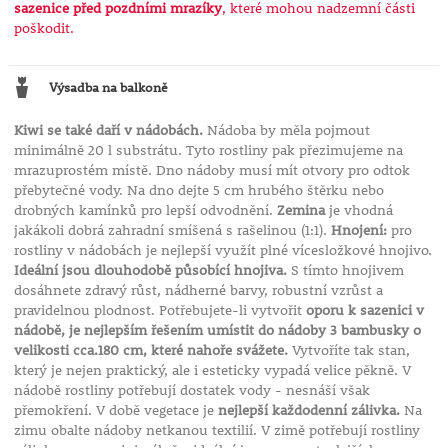
sazenice před pozdními mrazíky
, které mohou nadzemní části
poškodit.
Výsadba na balkoně
Kiwi se také daří v nádobách.
Nádoba by měla pojmout
minimálně 20 l substrátu. Tyto rostliny pak přezimujeme na
mrazuprostém místě. Dno nádoby musí mít otvory pro odtok
přebytečné vody. Na dno dejte 5 cm hrubého štěrku nebo
drobných kamínků pro lepší odvodnění.
Zemina
je vhodná
jakákoli dobrá zahradní smíšená s rašelinou (1:1).
Hnojení:
pro
rostliny v nádobách je nejlepší využít plné vícesložkové hnojivo.
Ideální jsou dlouhodobě působící hnojiva.
S tímto hnojivem
dosáhnete zdravý růst, nádherné barvy, robustní vzrůst a
pravidelnou plodnost. Potřebujete-li vytvořit
oporu k sazenici v
nádobě, je nejlepším řešením umístit do nádoby 3 bambusky o
velikosti cca.180 cm, které nahoře svážete.
Vytvoříte tak stan,
který je nejen praktický, ale i esteticky vypadá velice pěkně. V
nádobě rostliny potřebují dostatek vody - nesnáší však
přemokření. V době vegetace je
nejlepší každodenní zálivka.
Na
zimu obalte nádoby netkanou textilií. V zimě potřebují rostliny