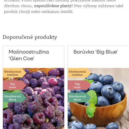
ochranu. Proto spodní část rostliny přikryjeme slámou nebo
dřevitou vlnou,
nepoužíváme plasty!
Přes výhony můžeme také
pověsit chvojí nebo netkanou textilii.
Doporučené produkty
Malinoostružina
Borůvka 'Big Blue'
'Glen Coe'
Medonosná
Medonosná
rostlina
rostlina
Top
Top
cena
cena
Množstevní
Množstevní
sleva
sleva