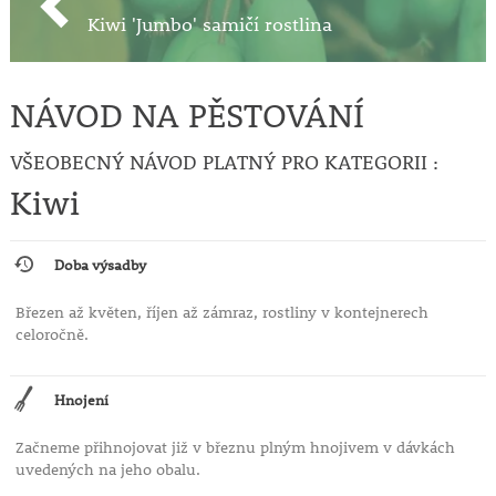
Kiwi 'Jumbo' samičí rostlina
NÁVOD NA PĚSTOVÁNÍ
VŠEOBECNÝ NÁVOD PLATNÝ PRO KATEGORII :
Kiwi
Doba výsadby
Březen až květen, říjen až zámraz, rostliny v kontejnerech
celoročně.
Hnojení
Začneme přihnojovat již v březnu plným hnojivem v dávkách
uvedených na jeho obalu.