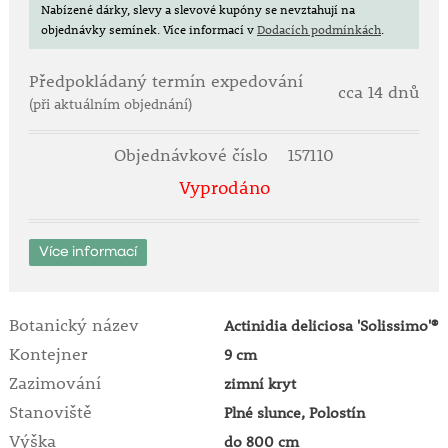
Nabízené dárky, slevy a slevové kupóny se nevztahují na
objednávky semínek.
Více informací v
Dodacích podmínkách
.
Předpokládaný termín expedování
cca 14 dnů
(při aktuálním objednání)
Objednávkové číslo
157110
Vyprodáno
Více informací
Botanický název
Actinidia deliciosa 'Solissimo'®
Kontejner
9 cm
Zazimování
zimní kryt
Stanoviště
Plné slunce, Polostín
Výška
do 800 cm