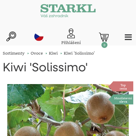
Přihlášení
0
Sortimenty
Ovoce
Kiwi
Kiwi 'Solissimo'
Kiwi 'Solissimo'
Top
cena
Množstevní
sleva