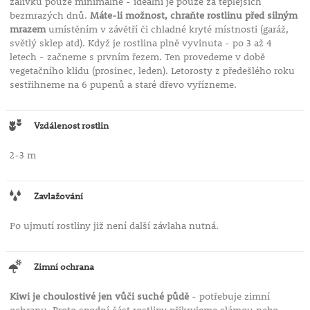
zálivku pouze minimálně - ideální je pouze za teplejších
bezmrazých dnů.
Máte-li možnost, chraňte rostlinu před silným
mrazem
umístěním v závětří či chladné kryté místnosti (garáž,
světlý sklep atd). Když je rostlina plně vyvinuta - po 3 až 4
letech - začneme s prvním řezem. Ten provedeme v době
vegetačního klidu (prosinec, leden). Letorosty z předešlého roku
sestřihneme na 6 pupenů a staré dřevo vyřízneme.
Vzdálenost rostlin
2-3 m
Zavlažování
Po ujmutí rostliny již není další závlaha nutná.
Zimní ochrana
Kiwi je choulostivé jen vůči suché půdě
- potřebuje zimní