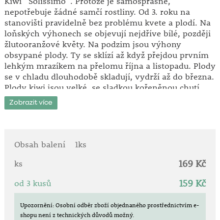
Kiwi ´Solissimo´. Protože je samosprašné,
nepotřebuje žádné samčí rostliny. Od 3. roku na
stanovišti pravidelně bez problému kvete a plodí. Na
loňských výhonech se objevují nejdříve bílé, později
žlutooranžové květy. Na podzim jsou výhony
obsypané plody. Ty se sklízí až když přejdou prvním
lehkým mrazíkem na přelomu října a listopadu. Plody
se v chladu dlouhodobě skladují, vydrží až do března.
Plody kiwi jsou velké, se sladkou kořeněnou chutí.
Pěstují se na plném slunci. Jsou to popínavé rostliny,
Zobrazit více
potřebují oporu. Zvláště dekorativní jsou na pergole.
Zasíláme v květináči.
I přestože je kiwi mrazuvzdorné,
je třeba po výsadbě
Obsah balení
1ks
chránit sazenice před pozdními mrazíky
, které
169 Kč
mohou nadzemní části poškodit.
ks
159 Kč
od 3 kusů
Upozornění: Osobní odběr zboží objednaného prostřednictvím e-
shopu není z technických důvodů možný.