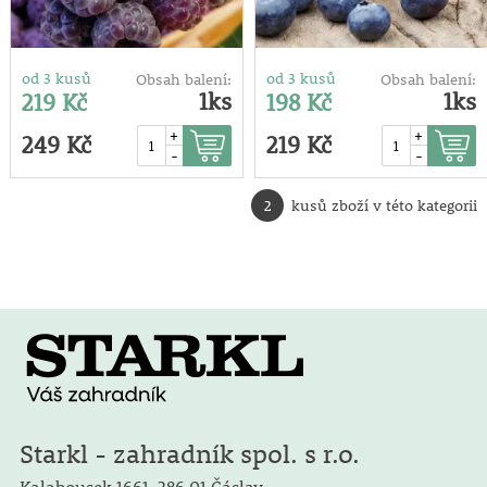
od 3 kusů
od 3 kusů
Obsah balení:
Obsah balení:
1ks
1ks
219 Kč
198 Kč
+
+
249 Kč
219 Kč
-
-
2
kusů zboží v této kategorii
Starkl - zahradník spol. s r.o.
Kalabousek 1661,
286 01 Čáslav