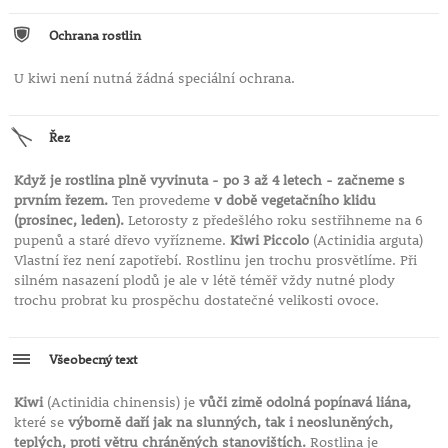
Ochrana rostlin
U kiwi není nutná žádná speciální ochrana.
Řez
Když je rostlina plně vyvinuta - po 3 až 4 letech - začneme s
prvním řezem.
Ten provedeme
v době vegetačního klidu
(prosinec, leden).
Letorosty z předešlého roku sestřihneme na 6
pupenů a staré dřevo vyřízneme.
Kiwi Piccolo
(Actinidia arguta)
Vlastní řez není zapotřebí. Rostlinu jen trochu prosvětlíme. Při
silném nasazení plodů je ale v létě téměř vždy nutné plody
trochu probrat ku prospěchu dostatečné velikosti ovoce.
Všeobecný text
Kiwi
(Actinidia chinensis) je
vůči zimě odolná popínavá liána,
které se
výborně daří jak na slunných, tak i neosluněných,
teplých, proti větru chráněných stanovištích.
Rostlina je