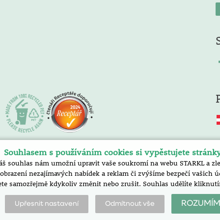
Souhlasem s používáním cookies si vypěstujete stránk
áš souhlas nám umožní upravit vaše soukromí na webu STARKL a zlep
razení nezajímavých nabídek a reklam či zvýšíme bezpečí vašich úda
te samozřejmě kdykoliv změnit nebo zrušit. Souhlas udělíte klik
ROZUMÍM
Upřesnit nastavení
Odmítnout vše