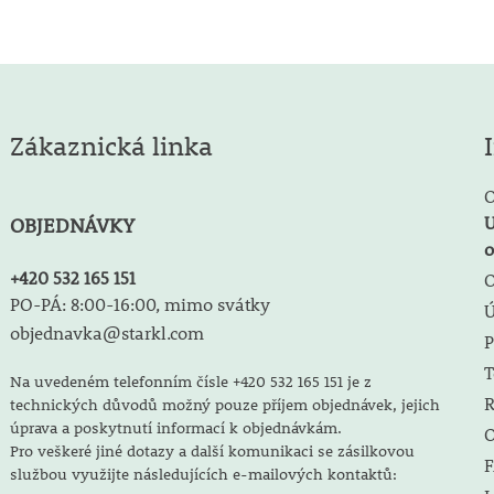
Zákaznická linka
O
U
OBJEDNÁVKY
o
+420 532 165 151
O
PO-PÁ: 8:00-16:00, mimo svátky
objednavka@starkl.com
P
T
Na uvedeném telefonním čísle +420 532 165 151 je z
R
technických důvodů možný pouze příjem objednávek, jejich
úprava a poskytnutí informací k objednávkám.
O
Pro veškeré jiné dotazy a další komunikaci se zásilkovou
F
službou využijte následujících e-mailových kontaktů: