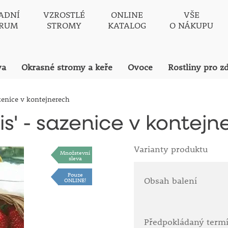
ADNÍ
VZROSTLÉ
ONLINE
VŠE
TRUM
STROMY
KATALOG
O NÁKUPU
va
Okrasné stromy a keře
Ovoce
Rostliny pro z
zenice v kontejnerech
s' - sazenice v kontejn
Varianty produktu
Množstevní
sleva
Pouze
Obsah balení
ONLINE!
Předpokládaný term