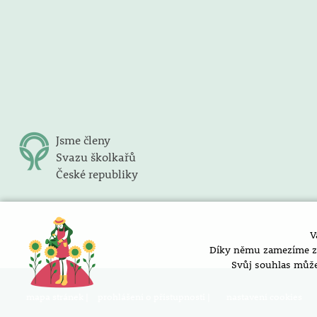
Jsme členy
Svazu školkařů
České republiky
V
Díky němu zamezíme zob
Svůj souhlas může
mapa stránek |
prohlášení o přístupnosti |
nastavení cookies