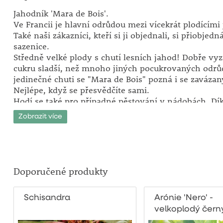
Jahodník 'Mara de Bois'.
Ve Francii je hlavní odrůdou mezi vícekrát plodícími
Také naši zákazníci, kteří si ji objednali, si přiobjedná
sazenice.
Středně velké plody s chutí lesních jahod! Dobře vyzr
cukru sladší, než mnoho jiných pocukrovaných odrů
jedinečné chuti se "Mara de Bois" pozná i se zaváza
Nejlépe, když se přesvědčíte sami.
Hodí se také pro případné pěstování v nádobách. Dí
výhonech je možné tuto odrůdu využít v nádobách ja
Zobrazit více
převislou.
Stanoviště: plné slunce.
Doba zralosti: tento jahodník plodí skutečně stále a 
celou sezonu! Od června do října.
Doporučené produkty
Nezapomeňte, že plná plodnost jahodníku trvá maxi
Schisandra
Arónie 'Nero' -
Čtvrtým rokem je třeba zasadit nové, mladé sazenice
velkoplodý čern
Opakovaně plodící!
- keř