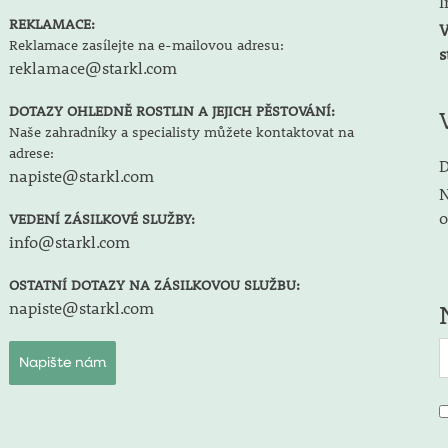
I
REKLAMACE:
V
Reklamace zasílejte na e-mailovou adresu:
s
reklamace@starkl.com
DOTAZY OHLEDNĚ ROSTLIN A JEJICH PĚSTOVÁNÍ:
Naše zahradníky a specialisty můžete kontaktovat na
adrese:
D
napiste@starkl.com
N
o
VEDENÍ ZÁSILKOVÉ SLUŽBY:
info@starkl.com
OSTATNÍ DOTAZY NA ZÁSILKOVOU SLUŽBU:
napiste@starkl.com
Napište nám