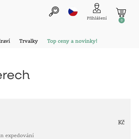
Přihlášení
0
draví
Trvalky
Top ceny a novinky!
erech
Kč
ín expedování