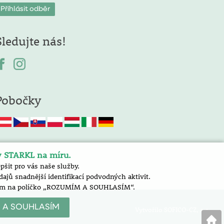
Sledujte nás!
Pobočky
y STARKL na míru.
šit pro vás naše služby.
jů snadnější identifikací podvodných aktivit.
nutím na políčko „ROZUMÍM A SOUHLASÍM“.
 A SOUHLASÍM
Vytvořilo SOFICO-CZ, a.s.