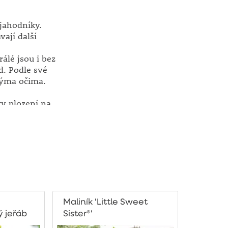
 jahodníky.
vají další
álé jsou i bez
d. Podle své
nýma očima.
ky plození na
ko tzv.
pravidelně po
málně 3 roky!
Maliník 'Little Sweet
.
ý jeřáb
Sister®'