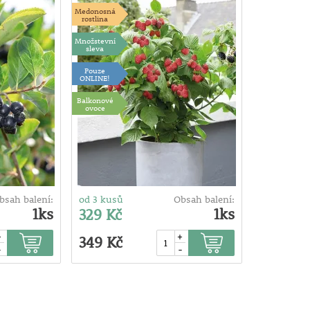
Medonosná
rostlina
Množstevní
sleva
Pouze
ONLINE!
Balkonové
ovoce
bsah balení:
od 3 kusů
Obsah balení:
1ks
1ks
329 Kč
+
+
349 Kč
-
-