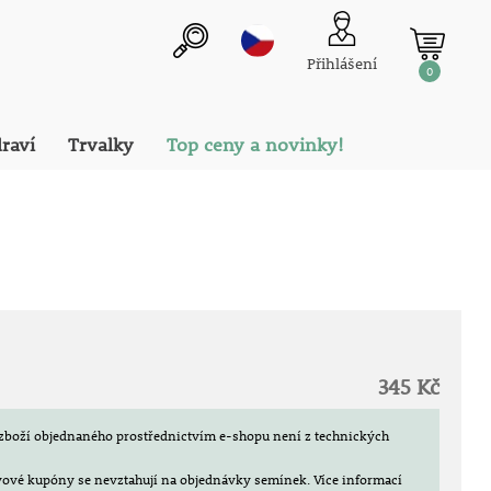
Přihlášení
0
draví
Trvalky
Top ceny a novinky!
345 Kč
zboží objednaného prostřednictvím e-shopu není z technických
evové kupóny se nevztahují na objednávky semínek.
Více informací