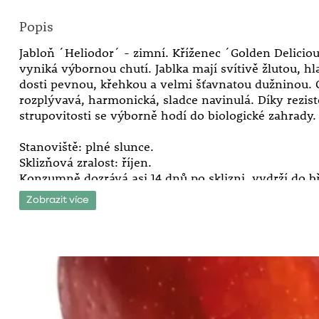
Popis
Jabloň ´Heliodor´ - zimní. Kříženec ´Golden Delicio
vyniká výbornou chutí. Jablka mají svítivě žlutou, h
dosti pevnou, křehkou a velmi šťavnatou dužninou. 
rozplývavá, harmonická, sladce navinulá. Díky rezist
strupovitosti se výborně hodí do biologické zahrady.
Stanoviště: plné slunce.
Sklizňová zralost: říjen.
Konzumně dozrává asi 14 dnů po sklizni, vydrží do b
Zobrazit více