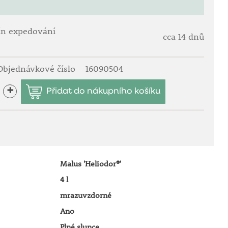
ín expedování
cca 14 dnů
Objednávkové číslo
16090504
+
Malus 'Heliodor®'
4 l
mrazuvzdorné
Ano
Plné slunce