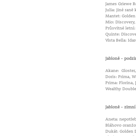
James Griewe Re
Julia: jiné raně
Mantet: Golden 
Mio: Discovery, 
Průsvitné letní
Quinte: Discover
Vista Bella: Id
Jabloně - podz
Akane: Gloster,
Doris: Prima, 
Prima: Florina
Wealthy Double
Jabloně - zimn
Aneta: nepotřeb
Bláhovo oranžov
Dukát: Golden 