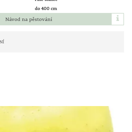
do 400 cm
Návod na pěstování
NÍ