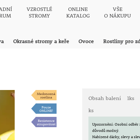
ADNÍ
VZROSTLÉ
ONLINE
VŠE
TRUM
STROMY
KATALOG
O NÁKUPU
va
Okrasné stromy a keře
Ovoce
Rostliny pro z
Medonosná
rostlina
Obsah balení
1ks
Pouze
ks
ONLINE!
Rezistence
strupovitost
Upozornění: Osobní odběr 
důvodů možný.
Nabízené dárky, slevy a sl