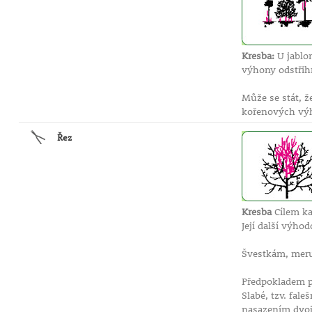
Kresba:
U jablon
výhony odstři
Může se stát, 
kořenových výh
Řez
Kresba
Cílem ka
Její další výhod
Švestkám, meruň
Předpokladem p
Slabé, tzv. fal
nasazením dvoji