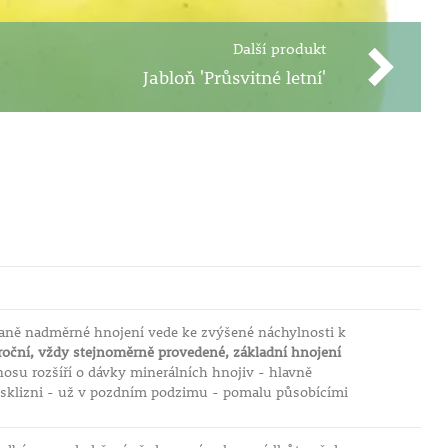
Další produkt
Jabloň 'Průsvitné letní'
raně nadměrné hnojení vede ke zvýšené náchylnosti k
oční, vždy stejnoměrně provedené, základní hnojení
osu rozšíří o dávky minerálních hnojiv - hlavně
o sklizni - už v pozdním podzimu - pomalu působícími