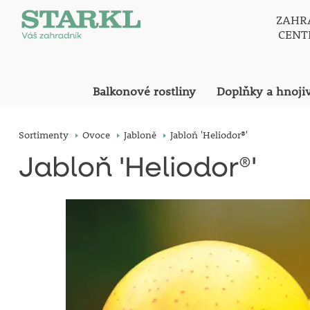
ZAHR
CEN
Balkonové rostliny
Doplňky a hnoji
Sortimenty
Ovoce
Jabloně
Jabloň 'Heliodor®'
Jabloň 'Heliodor®'