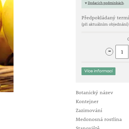
v
Dodacích podmínkách
.
Předpokládaný term
(při aktuálním objednání)
-
Více informací
Botanický název
Kontejner
Zazimování
Medonosná rostlina
Stanoviště