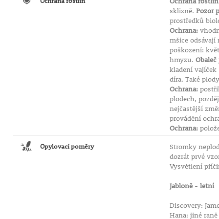
Ochrana rostlin
Ochrana rostlin
sklizně.
Pozor 
prostředků biol
Ochrana:
vhodn
mšice odsávají 
poškození: květ
hmyzu.
Obaleč
kladení vajíček
díra. Také plod
Ochrana:
postři
plodech, pozděj
nejčastější změ
provádění ochr
Ochrana:
polože
Opylovací poměry
Stromky neplodí
dozrát prvé vz
Vysvětlení příč
Jabloně - letn
Discovery: Jam
Hana: jiné raně