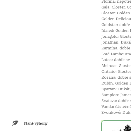
Florina: nepotř
Gala: Gloster, 
Gloster: Golden
Golden Deliciou
Goldstar: dobře
Idared: Golden 
Jonagold: Glost
Jonathan: Dukát
Karmína: dobře
Lord Lambourne
Lotos: dobře se
Melrose: Gloste
Ontario: Gloste
Rosana: dobře 
Rubín: Golden D
Spartan: Dukát
Šampion: James
Svatava: dobře 
Vanda: částečn
Zvonkové: Dukát
Plané výhony