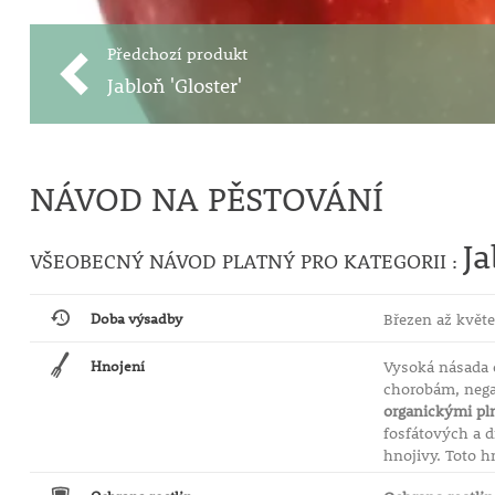
Předchozí produkt
Jabloň 'Gloster'
NÁVOD NA PĚSTOVÁNÍ
Ja
VŠEOBECNÝ NÁVOD PLATNÝ PRO KATEGORII :
Doba výsadby
Březen až květe
Hnojení
Vysoká násada 
chorobám, nega
organickými pl
fosfátových a 
hnojivy. Toto h