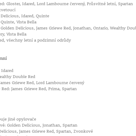
d: Gloster, Idared, Lord Lambourne červený, Průsvitné letní, Spartan
 kvetoucí
Delicious, Idared, Quinte
Quinte, Vista Bella
: Golden Delicious, James Griewe Red, Jonathan, Ontario, Wealthy Dou
y, Vista Bella
ared, všechny letní a podzimní odrůdy
imní
 Idared
Wealthy Double Red
, James Griewe Red, Lord Lambourne červený
 Red: James Griewe Red, Prima, Spartan
í
uje jiné opylovače
é: Golden Delicious, Jonathan, Spartan
Delicious, James Griewe Red, Spartan, Zvonkové