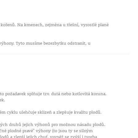
i kořenů. Na kmenech, zejména u třešní, vyrostlé plané
 výhony. Tyto musíme bezezbytku odstranit, u
o požadavek splňuje tzv. dutá nebo kotlovitá koruna.
ek.
ém cyklu ulehčuje sklizeň a zlepšuje kvalitu plodů.
lných druhů jejich výhonů pro možnou násadu plodů.
ně plodné pravé" výhony (to jsou ty se silným
dů a zlepší jejich chuť, rovněž se zvýší i tvorba