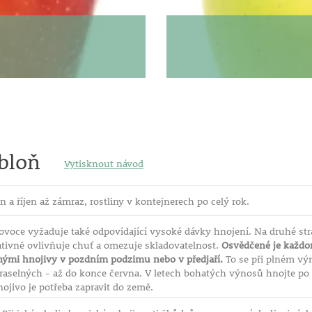
bloň
Vytisknout návod
n a říjen až zámraz, rostliny v kontejnerech po celý rok.
ovoce vyžaduje také odpovídající vysoké dávky hnojení. Na druhé st
tivně ovlivňuje chuť a omezuje skladovatelnost.
Osvědčené je každor
nými hnojivy v pozdním podzimu nebo v předjaří.
To se při plném výn
draselných - až do konce června. V letech bohatých výnosů hnojte p
nojivo je potřeba zapravit do země.