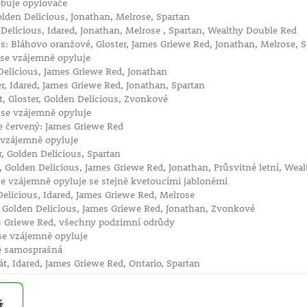
ebuje opylovače
Golden Delicious, Jonathan, Melrose, Spartan
 Delicious, Idared, Jonathan, Melrose , Spartan, Wealthy Double Red
s: Bláhovo oranžové, Gloster, James Griewe Red, Jonathan, Melrose, 
 se vzájemně opyluje
Delicious, James Griewe Red, Jonathan
er, Idared, James Griewe Red, Jonathan, Spartan
, Gloster, Golden Delicious, Zvonkové
 se vzájemně opyluje
 červený: James Griewe Red
 vzájemně opyluje
r, Golden Delicious, Spartan
r, Golden Delicious, James Griewe Red, Jonathan, Průsvitné letní, We
se vzájemně opyluje se stejně kvetoucími jabloněmi
elicious, Idared, James Griewe Red, Melrose
, Golden Delicious, James Griewe Red, Jonathan, Zvonkové
 Griewe Red, všechny podzimní odrůdy
se vzájemně opyluje
ě samosprašná
, Idared, James Griewe Red, Ontario, Spartan