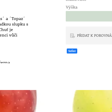
Výška
us´ a ´Topaz´
ladkou slupku s
Chuť je
enci vůči
PŘIDAT K POROVNÁ
Sdílet
řezna.