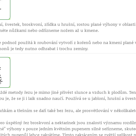
í, švestek, broskvoní, zřídka u hrušní, rostou plané výhony v oblast
hněte nůžkami nebo odřízneme nožem až u kmene.
že podnož použitá k roubování vytvoří z kořenů nebo na kmeni plané
onů je tedy nutno odhrabat i trochu zeminy.
ždé metody řezu je mimo jiné přivést slunce a vzduch k plodům. Tent
ou je, že se ji i laik snadno naučí. Používá se u jabloní, hrušní a švest
kám a třešním se daří také bez řezu, ale prosvětlování v několikalet
ro úspěšný řez broskvoní a nektarinek jsou znalosti významu rozdí
ešné" výhony s pouze jedním květním pupenem silně seřízneme, skuteč
tých pupenů) lehce zakrátíme. Tímto zakrácením se zvětší velikost plo