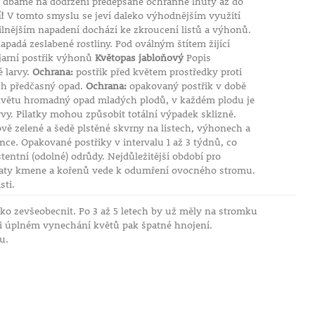
 dbáme na dodržení předepsané ochranné lhůty až do
!
V tomto smyslu se jeví daleko výhodnějším využití
silnějším napadení dochází ke zkroucení listů a výhonů.
padá zeslabené rostliny. Pod oválným štítem žijící
jarní postřik výhonů
Květopas jabloňový
Popis
é larvy.
Ochrana:
postřik před květem prostředky proti
ich předčasný opad.
Ochrana:
opakovaný postřik v době
květu hromadný opad mladých plodů, v každém plodu je
larvy. Pilatky mohou způsobit totální výpadek sklizně.
vě zelené a šedě plstěné skvrny na listech, výhonech a
ce. Opakované postřiky v intervalu 1 až 3 týdnů, co
tentní (odolné) odrůdy. Nejdůležitější období pro
 paty kmene a kořenů vede k odumření ovocného stromu.
sti.
žko zevšeobecnit. Po 3 až 5 letech by už měly na stromku
ři úplném vynechání květů pak špatné hnojení.
u.