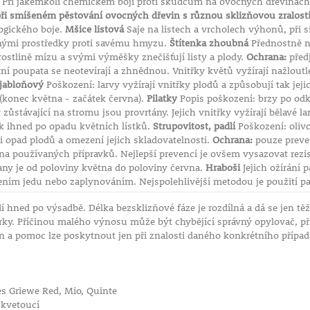
Při jakémkoli chemickém boji proti škůdcům na ovocných dřevinách
při smíšeném pěstování ovocných dřevin s různou sklizňovou zralostí
ogického boje.
Mšice listová
Saje na listech a vrcholech výhonů, při 
ými prostředky proti savému hmyzu.
Štítenka zhoubná
Přednostně na
rostlině mízu a svými výměšky znečišťují listy a plody.
Ochrana:
před
ní poupata se neotevírají a zhnědnou. Vnitřky květů vyžírají nažloutl
 jabloňový
Poškození: larvy vyžírají vnitřky plodů a způsobují tak jej
 (konec května - začátek června).
Pilatky
Popis poškození: brzy po od
y zůstávající na stromu jsou provrtány. Jejich vnitřky vyžírají bělavé 
k ihned po opadu květních lístků.
Strupovitost, padlí
Poškození: olivo
i opad plodů a omezení jejich skladovatelnosti.
Ochrana:
pouze preven
na používaných přípravků. Nejlepší prevencí je ovšem vysazovat rezis
any je od poloviny května do poloviny června.
Hraboši
Jejich ožírání
ním jedu nebo zaplynováním. Nejspolehlivější metodou je použití pa
 hned po výsadbě. Délka bezsklizňové fáze je rozdílná a dá se jen tě
orky. Příčinou malého výnosu může být chybějící správný opylovač, p
in a pomoc lze poskytnout jen při znalosti daného konkrétního případ
í
es Griewe Red, Mio, Quinte
 kvetoucí