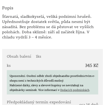
Popis
Šťavnatá, sladkokyselá, veliká podzimní hrušeň.
Upřednostňuje dostatek světla, půda nesmí být
zásaditá. Bez problému se dá pěstovat ve vyšších
polohách. Doba sklizně: září až začátek října. V
chladu vydrží 3 – 4 měsíce.
Obsah balení
1ks
345 Kč
ks
Upozornění: Osobní odběr zboží objednaného prostřednictvím e-
shopu není z technických důvodů možný.
Nabízené dárky, slevy a slevové kupóny se nevztahují na
objednávky semínek.
Více informací v
Dodacích podmínkách
.
Předpokládaný termín expedování
cca 14 dnů