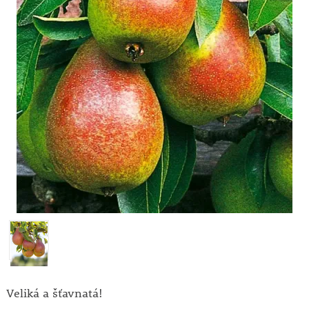
Veliká a šťavnatá!