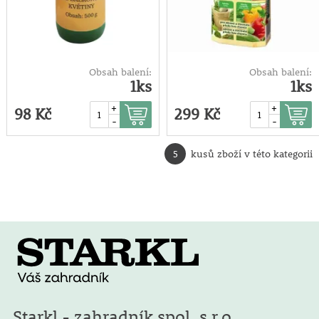
Obsah balení:
Obsah balení:
1ks
1ks
+
+
98 Kč
299 Kč
-
-
5
kusů zboží v této kategorii
Starkl - zahradník spol. s r.o.