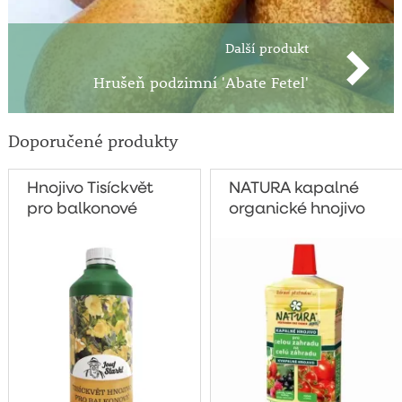
Další produkt
Hrušeň podzimní 'Abate Fetel'
Doporučené produkty
Hnojivo Tisíckvět
NATURA kapalné
pro balkonové
organické hnojivo
rostliny 500g
pro celou zahradu
1 litr