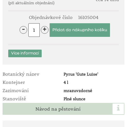
(při aktuálním objednání)
Objednávkové číslo
16105004
-
+
Více informací
Botanický název
Pyrus 'Gute Luise'
Kontejner
4 l
Zazimování
mrazuvzdorné
Stanoviště
Plné slunce
Návod na pěstování