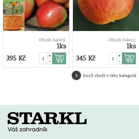
Obsah balení:
Obsah balení:
1ks
1ks
+
+
395 Kč
345 Kč
-
-
3
kusů zboží v této kategorii