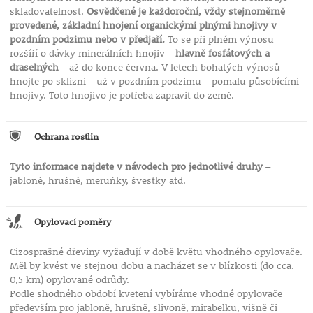
skladovatelnost.
Osvědčené je každoroční, vždy stejnoměrně
provedené, základní hnojení organickými plnými hnojivy v
pozdním podzimu nebo v předjaří.
To se při plném výnosu
rozšíří o dávky minerálních hnojiv -
hlavně fosfátových a
draselných
- až do konce června. V letech bohatých výnosů
hnojte po sklizni - už v pozdním podzimu - pomalu působícími
hnojivy. Toto hnojivo je potřeba zapravit do země.
Ochrana rostlin
Tyto informace najdete v návodech pro jednotlivé druhy
–
jabloně, hrušně, meruňky, švestky atd.
Opylovací poměry
Cizosprašné dřeviny vyžadují v době květu vhodného opylovače.
Měl by kvést ve stejnou dobu a nacházet se v blízkosti (do cca.
0,5 km) opylované odrůdy.
Podle shodného období kvetení vybíráme vhodné opylovače
především pro jabloně, hrušně, slivoně, mirabelku, višně či