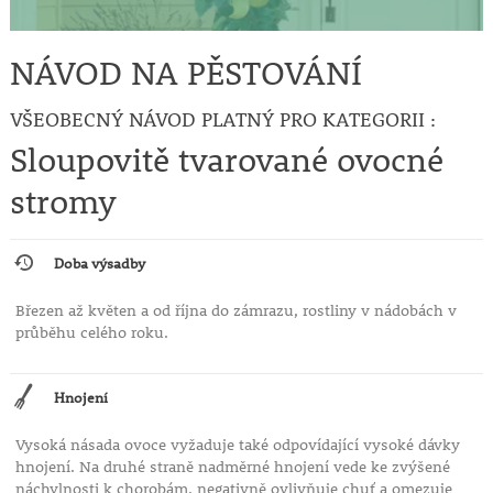
NÁVOD NA PĚSTOVÁNÍ
VŠEOBECNÝ NÁVOD PLATNÝ PRO KATEGORII :
Sloupovitě tvarované ovocné
stromy
Doba výsadby
Březen až květen a od října do zámrazu, rostliny v nádobách v
průběhu celého roku.
Hnojení
Vysoká násada ovoce vyžaduje také odpovídající vysoké dávky
hnojení. Na druhé straně nadměrné hnojení vede ke zvýšené
náchylnosti k chorobám, negativně ovlivňuje chuť a omezuje