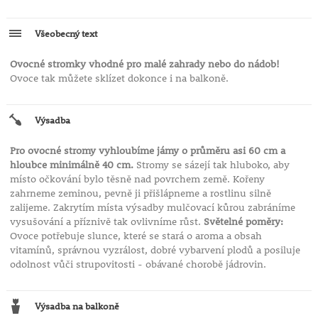
Všeobecný text
Ovocné stromky vhodné pro malé zahrady nebo do nádob!
Ovoce tak můžete sklízet dokonce i na balkoně.
Výsadba
Pro ovocné stromy vyhloubíme jámy o průměru asi 60 cm a
hloubce minimálně 40 cm.
Stromy se sázejí tak hluboko, aby
místo očkování bylo těsně nad povrchem země. Kořeny
zahrneme zeminou, pevně ji přišlápneme a rostlinu silně
zalijeme. Zakrytím místa výsadby mulčovací kůrou zabráníme
vysušování a příznivě tak ovlivníme růst.
Světelné poměry:
Ovoce potřebuje slunce, které se stará o aroma a obsah
vitamínů, správnou vyzrálost, dobré vybarvení plodů a posiluje
odolnost vůči strupovitosti - obávané chorobě jádrovin.
Výsadba na balkoně