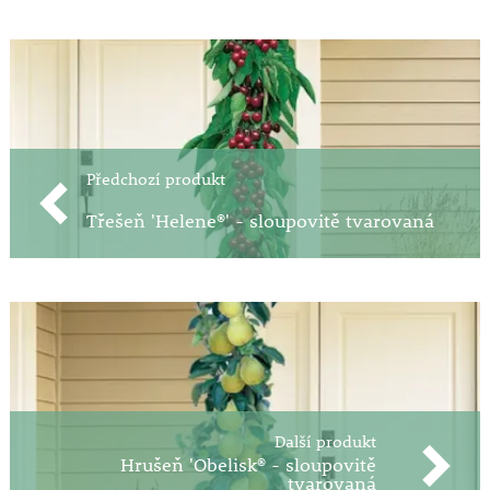
Předchozí produkt
Třešeň 'Helene®' - sloupovitě tvarovaná
Další produkt
Hrušeň 'Obelisk® - sloupovitě
tvarovaná