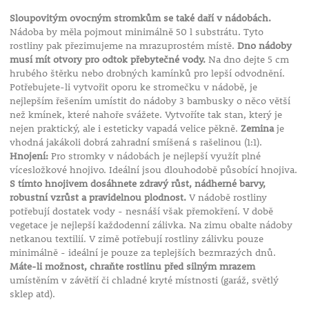
Sloupovitým ovocným stromkům se také daří v nádobách.
Nádoba by měla pojmout minimálně 50 l substrátu. Tyto
rostliny pak přezimujeme na mrazuprostém místě.
Dno nádoby
musí mít otvory pro odtok přebytečné vody.
Na dno dejte 5 cm
hrubého štěrku nebo drobných kamínků pro lepší odvodnění.
Potřebujete-li vytvořit oporu ke stromečku v nádobě, je
nejlepším řešením umístit do nádoby 3 bambusky o něco větší
než kmínek, které nahoře svážete. Vytvoříte tak stan, který je
nejen praktický, ale i esteticky vapadá velice pěkně.
Zemina
je
vhodná jakákoli dobrá zahradní smíšená s rašelinou (1:1).
Hnojení:
Pro stromky v nádobách je nejlepší využít plné
vícesložkové hnojivo. Ideální jsou dlouhodobě působící hnojiva.
S tímto hnojivem dosáhnete zdravý růst, nádherné barvy,
robustní vzrůst a pravidelnou plodnost.
V nádobě rostliny
potřebují dostatek vody - nesnáší však přemokření. V době
vegetace je nejlepší každodenní zálivka. Na zimu obalte nádoby
netkanou textilií. V zimě potřebují rostliny zálivku pouze
minimálně - ideální je pouze za teplejších bezmrazých dnů.
Máte-li možnost, chraňte rostlinu před silným mrazem
umístěním v závětří či chladné kryté místnosti (garáž, světlý
sklep atd).