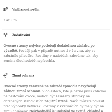
Vzdálenost rostlin
2 až 3 m
Zavlažování
Ovocné stromy nejvíce potřebují dodatečnou závlahu po
výsadbě.
Později pak v případě nutnosti v červnu, aby se
zabránilo přísušku. Rostliny v nádobách zaléváme tak, aby
zemina dlouhodobě nepřeschla.
Zimní ochrana
Ovocné stromy zasazené na zahradě zpravidla nevyžadují
žádnou zimní ochranu.
V oblastech, kde je bežně příliš chladno
na pěstování ovoce, mohou být zasazeny stromky na
chráněných stanovištích
na jižní straně.
Navíc můžete pověsit
před výhonky větviček. Rostliny v květináčích by měly být na
zimu chráněny.
Nejvhodnější je umístění ve světlé, chladné a