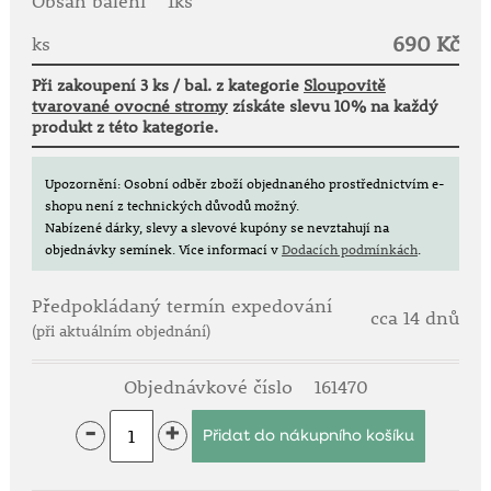
Obsah balení
1ks
690 Kč
Stanoviště: plné slunce.
ks
Zralost: září.
Při zakoupení 3 ks / bal. z kategorie
Sloupovitě
tvarované ovocné stromy
získáte slevu 10% na každý
Extra štíhlý vzrůst!
produkt z této kategorie.
Lahůdka pro malé i velké!
Ideální pro balkony a terasy a také do malých
Upozornění: Osobní odběr zboží objednaného prostřednictvím e-
zahrádek.
shopu není z technických důvodů možný.
Nabízené dárky, slevy a slevové kupóny se nevztahují na
objednávky semínek.
Více informací v
Dodacích podmínkách
.
Předpokládaný termín expedování
cca 14 dnů
(při aktuálním objednání)
Objednávkové číslo
161470
-
+