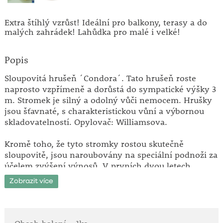
Extra štíhlý vzrůst! Ideální pro balkony, terasy a do
malých zahrádek! Lahůdka pro malé i velké!
Popis
Sloupovitá hrušeň ´Condora´. Tato hrušeň roste
naprosto vzpřímeně a dorůstá do sympatické výšky 3
m. Stromek je silný a odolný vůči nemocem. Hrušky
jsou šťavnaté, s charakteristickou vůní a výbornou
skladovatelností. Opylovač: Williamsova.
Kromě toho, že tyto stromky rostou skutečně
sloupovitě, jsou naroubovány na speciální podnoži za
účelem zvýšení výnosů. V prvních dvou letech
zakraťte postranní výhony. V polovině června
Zobrazit více
zastřihněte postranní výhony na 3 - 4 očka. Tím se
podpoří větší plodnost a štíhlejší růst stromku. V
případě staršího stromku už letní řez není zapotřebí.
Dají se pěstovat i ve velkém květináči na balkonu!