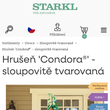
Přihlášení
0
Sortimenty
Ovoce
Sloupovitě tvarované
Hrušeň 'Condora®' - sloupovitě tvarovaná
Hrušeň 'Condora®' -
sloupovitě tvarovaná
Medonosná
rostlina
SLEVA !
Pouze
ONLINE!