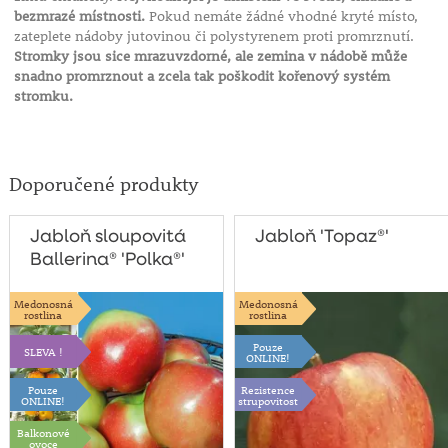
bezmrazé místnosti.
Pokud nemáte žádné vhodné kryté místo,
zateplete nádoby jutovinou či polystyrenem proti promrznutí.
Stromky jsou sice mrazuvzdorné, ale zemina v nádobě může
snadno promrznout a zcela tak poškodit kořenový systém
stromku.
Doporučené produkty
Jabloň sloupovitá
Jabloň 'Topaz®'
Ballerina® 'Polka®'
Medonosná
Medonosná
rostlina
rostlina
Pouze
SLEVA !
ONLINE!
Pouze
Rezistence
ONLINE!
strupovitost
Balkonové
ovoce