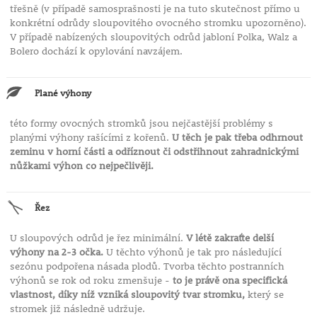
třešně (v případě samosprašnosti je na tuto skutečnost přímo u
konkrétní odrůdy sloupovitého ovocného stromku upozorněno).
V případě nabízených sloupovitých odrůd jabloní Polka, Walz a
Bolero dochází k opylování navzájem.
Plané výhony
této formy ovocných stromků jsou nejčastější problémy s
planými výhony rašícími z kořenů.
U těch je pak třeba odhrnout
zeminu v horní části a odříznout či odstřihnout zahradnickými
nůžkami výhon co nejpečlivěji.
Řez
U sloupových odrůd je řez minimální.
V létě zakraťte delší
výhony na 2-3 očka.
U těchto výhonů je tak pro následující
sezónu podpořena násada plodů. Tvorba těchto postranních
výhonů se rok od roku zmenšuje -
to je právě ona specifická
vlastnost, díky níž vzniká sloupovitý tvar stromku,
který se
stromek již následně udržuje.