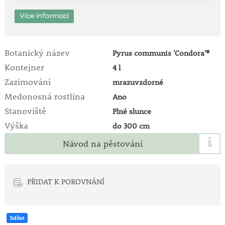
Více informací
Botanický název
Pyrus communis 'Condora'®
Kontejner
4 l
Zazimování
mrazuvzdorné
Medonosná rostlina
Ano
Stanoviště
Plné slunce
Výška
do 300 cm
Návod na pěstování
PŘIDAT K POROVNÁNÍ
Sdílet