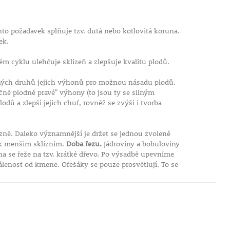
to požadavek splňuje tzv. dutá nebo kotlovitá koruna.
ek.
ém cyklu ulehčuje sklizeň a zlepšuje kvalitu plodů.
lných druhů jejich výhonů pro možnou násadu plodů.
ně plodné pravé" výhony (to jsou ty se silným
dů a zlepší jejich chuť, rovněž se zvýší i tvorba
izně. Daleko významnější je držet se jednou zvolené
 k menším sklizním.
Doba řezu.
Jádroviny a bobuloviny
na se řeže na tzv. krátké dřevo. Po výsadbě upevníme
enost od kmene. Ořešáky se pouze prosvětlují. To se