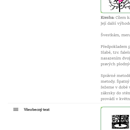
Kresba:
Cílem ka
Její další výhod
Švestkám, meruň
Předpokladem p
Slabé, tzv. fal
nasazením dvoji
pravých plodný
Správné metodě 
metody. Špatný
řežeme v době v
zákrsky do stě
provádí v kvě
Všeobecný text