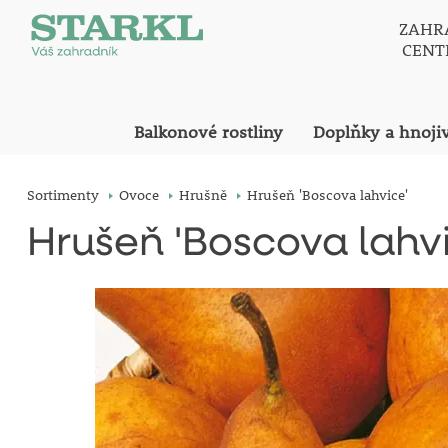
ZAHR
CEN
Balkonové rostliny
Doplňky a hnoji
Sortimenty
Ovoce
Hrušně
Hrušeň 'Boscova lahvice'
Hrušeň 'Boscova lahvi