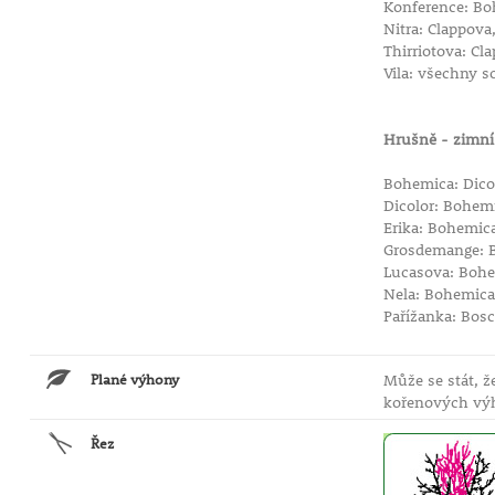
Konference: Boh
Nitra: Clappova
Thirriotova: Cl
Vila: všechny 
Hrušně - zimn
Bohemica: Dicol
Dicolor: Bohemi
Erika: Bohemica
Grosdemange: B
Lucasova: Bohem
Nela: Bohemica
Pařížanka: Bosc
Plané výhony
Může se stát, 
kořenových výh
Řez