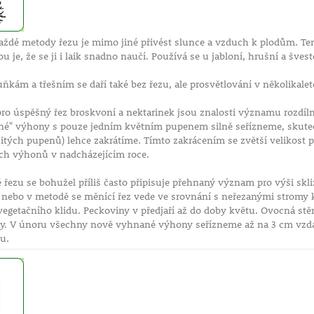
ždé metody řezu je mimo jiné přivést slunce a vzduch k plodům. Ten
ou je, že se ji i laik snadno naučí. Používá se u jabloní, hrušní a švest
kám a třešním se daří také bez řezu, ale prosvětlování v několikalet
ro úspěšný řez broskvoní a nektarinek jsou znalosti významu rozdí
ešné" výhony s pouze jedním květním pupenem silně seřízneme, skuteč
tých pupenů) lehce zakrátíme. Tímto zakrácením se zvětší velikost plo
ch výhonů v nadcházejícím roce.
řezu se bohužel příliš často připisuje přehnaný význam pro výši skl
 nebo v metodě se měnící řez vede ve srovnání s neřezanými stromy
egetačního klidu. Peckoviny v předjaří až do doby květu. Ovocná stě
ny. V únoru všechny nově vyhnané výhony seřízneme až na 3 cm vzdál
tnu.