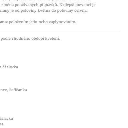
í změna používaných přípravků. Nejlepší prevencí je
hrany je od poloviny května do poloviny června.
ana:
položením jedu nebo zaplynováním.
 podle shodného období kvetení.
a čáslavka
ence, Pařížanka
áslavka
ka