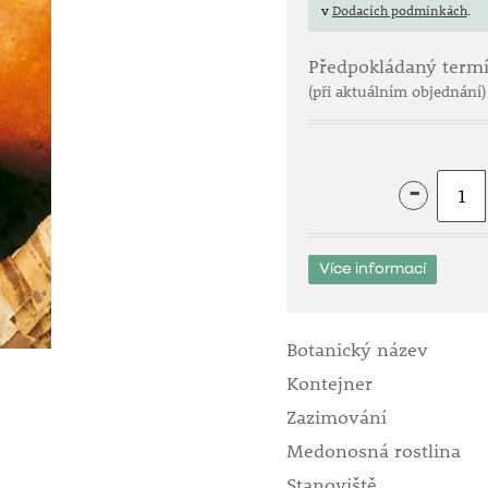
v
Dodacích podmínkách
.
Předpokládaný term
(při aktuálním objednání)
-
Více informací
Botanický název
Kontejner
Zazimování
Medonosná rostlina
Stanoviště