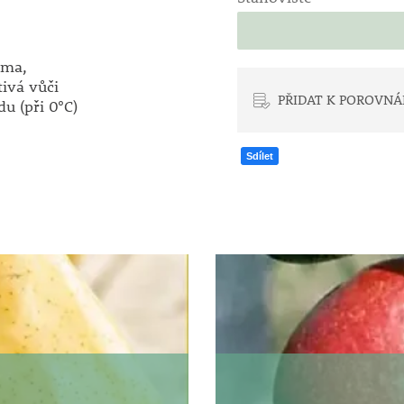
oma,
ivá vůči
PŘIDAT K POROVNÁ
du (při 0°C)
Sdílet