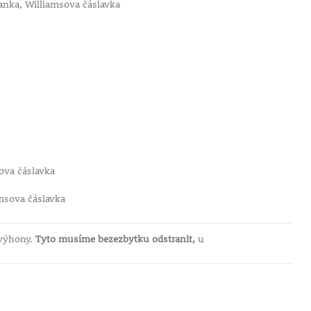
žanka, Williamsova čáslavka
ova čáslavka
amsova čáslavka
 výhony.
Tyto musíme bezezbytku odstranit,
u