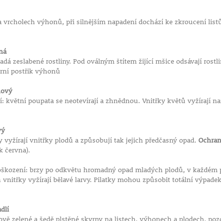
 a vrcholech výhonů, při silnějším napadení dochází ke zkroucení lis
ná
dá zeslabené rostliny. Pod oválným štítem žijící mšice odsávají rostl
rní postřik výhonů
ňový
: květní poupata se neotevírají a zhnědnou. Vnitřky květů vyžírají na
vý
y vyžírají vnitřky plodů a způsobují tak jejich předčasný opad.
Ochran
k června).
škození: brzy po odkvětu hromadný opad mladých plodů, v každém plo
ch vnitřky vyžírají bělavé larvy. Pilatky mohou způsobit totální výpade
dlí
ově zelené a šedě plstěné skvrny na listech, výhonech a plodech, pozd