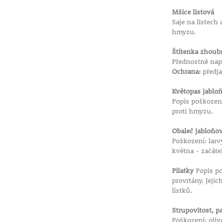
Mšice listová
Saje na listech
hmyzu.
Štítenka zhoub
Přednostně napa
Ochrana:
předja
Květopas jablo
Popis poškození
proti hmyzu.
Obaleč jabloňo
Poškození: larv
května - začáte
Pilatky
Popis po
provrtány. Jeji
lístků.
Strupovitost, pa
Poškození: oliv