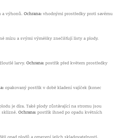
tů a výhonů.
Ochrana:
vhodnými prostředky proti savému
ině mízu a svými výměšky znečišťují listy a plody.
žloutlé larvy.
Ochrana:
postřik před květem prostředky
a:
opakovaný postřik v době kladení vajíček (konec
du je díra. Také plody zůstávající na stromu jsou
k sklizně.
Ochrana:
postřik ihned po opadu květních
ěji opad plodů a omezení jejich skladovatelnosti.