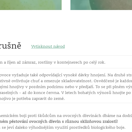
rušně
Vytisknout návod
n a říjen až zámraz, rostliny v kontejnerech po celý rok.
ovoce vyžaduje také odpovídající vysoké dávky hnojení. Na druhé st
tivně ovlivňuje chuť a omezuje skladovatelnost. Osvědčené je každo
ými hnojivy v pozdním podzimu nebo v předjaří. To se při plném výn
draselných - až do konce června. V letech bohatých výnosů hnojte p
nojivo je potřeba zapravit do země.
chemickém boji proti škůdcům na ovocných dřevinách dbáme na dodrž
eném pěstování ovocných dřevin s různou sklizňovou zralostí!
se jeví daleko výhodnějším využití prostředků biologického boje.