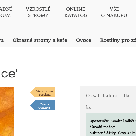
ADNÍ
VZROSTLÉ
ONLINE
VŠE
TRUM
STROMY
KATALOG
O NÁKUPU
va
Okrasné stromy a keře
Ovoce
Rostliny pro z
ce'
Medonosná
rostlina
Obsah balení
1ks
Pouze
ks
ONLINE!
Upozornění: Osobní odběr 
důvodů možný.
Nabízené dárky, slevy a sl