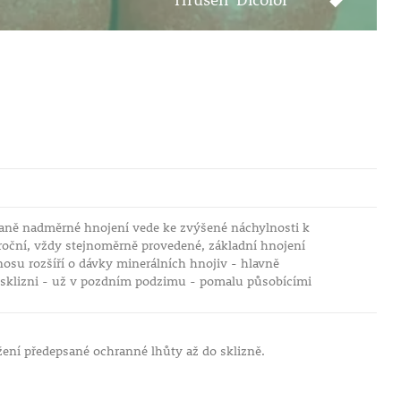
raně nadměrné hnojení vede ke zvýšené náchylnosti k
roční, vždy stejnoměrně provedené, základní hnojení
osu rozšíří o dávky minerálních hnojiv - hlavně
o sklizni - už v pozdním podzimu - pomalu působícími
ení předepsané ochranné lhůty až do sklizně.