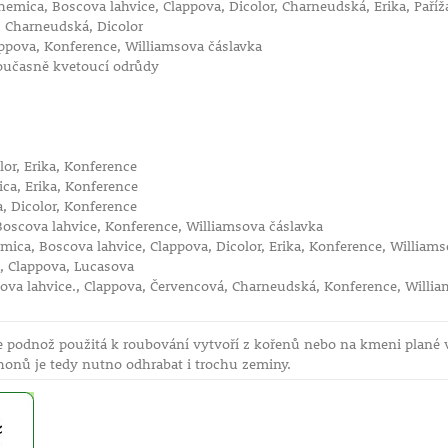
emica, Boscova lahvice, Clappova, Dicolor, Charneudská, Erika, Paří
, Charneudská, Dicolor
appova, Konference, Williamsova čáslavka
současně kvetoucí odrůdy
í
or, Erika, Konference
ca, Erika, Konference
, Dicolor, Konference
oscova lahvice, Konference, Williamsova čáslavka
ica, Boscova lahvice, Clappova, Dicolor, Erika, Konference, Williams
, Clappova, Lucasova
ova lahvice., Clappova, Červencová, Charneudská, Konference, Willi
že podnož použitá k roubování vytvoří z kořenů nebo na kmeni plané
onů je tedy nutno odhrabat i trochu zeminy.