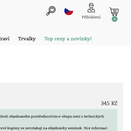
Přihlášení
0
draví
Trvalky
Top ceny a novinky!
345 Kč
zboží objednaného prostřednictvím e-shopu není z technických
evové kupóny se nevztahují na objednávky semínek.
Více informací