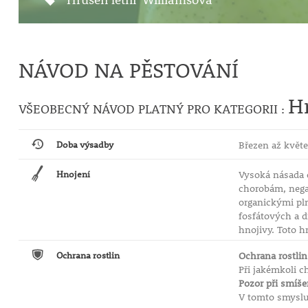
NÁVOD NA PĚSTOVÁNÍ
H
VŠEOBECNÝ NÁVOD PLATNÝ PRO KATEGORII :
Doba výsadby
Březen až květe
Hnojení
Vysoká násada 
chorobám, nega
organickými pln
fosfátových a 
hnojivy. Toto h
Ochrana rostlin
Ochrana rostlin
Při jakémkoli 
Pozor při smíš
V tomto smyslu 