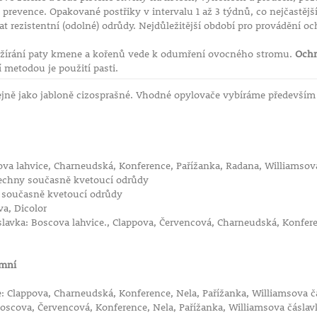
prevence. Opakované postřiky v intervalu 1 až 3 týdnů, co nejčastějš
 rezistentní (odolné) odrůdy. Nejdůležitější období pro provádění oc
ožírání paty kmene a kořenů vede k odumření ovocného stromu.
Ochr
í metodou je použití pasti.
ejně jako jabloně cizosprašné. Vhodné opylovače vybíráme především
va lahvice, Charneudská, Konference, Pařížanka, Radana, Williamsov
echny současně kvetoucí odrůdy
 současně kvetoucí odrůdy
a, Dicolor
lavka: Boscova lahvice., Clappova, Červencová, Charneudská, Konfer
imní
: Clappova, Charneudská, Konference, Nela, Pařížanka, Williamsova č
oscova, Červencová, Konference, Nela, Pařížanka, Williamsova čáslav