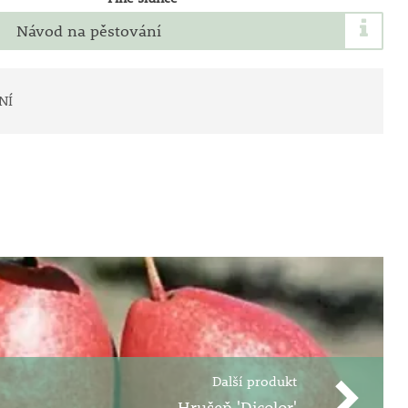
Návod na pěstování
NÍ
Další produkt
Hrušeň 'Dicolor'