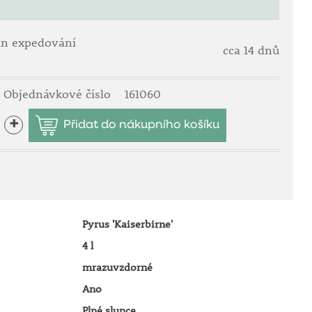
ín expedování
cca 14 dnů
Objednávkové číslo
161060
+
Pyrus 'Kaiserbirne'
4 l
mrazuvzdorné
Ano
Plné slunce