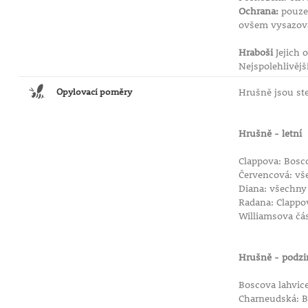
Ochrana:
pouze 
ovšem vysazovat
Hraboši
Jejich 
Nejspolehlivějš
Opylovací poměry
Hrušně jsou st
Hrušně - letní
Clappova: Bosco
Červencová: vš
Diana: všechny
Radana: Clappov
Williamsova čás
Hrušně - podz
Boscova lahvice
Charneudská: B