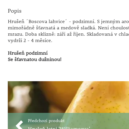
Popis
Hrušeň ´Boscova lahvice´ - podzimní. S jemným ar
mimořádně šťavnatá a medově sladká. Není choulost
mrazu. Doba sklizně: září až říjen. Skladovaná v chla
vydrží 2 - 4 měsíce.
Hrušeň podzimní
Se šťavnatou dužninou!
Předchozí produkt
Hrušeň letní 'Williamsova'