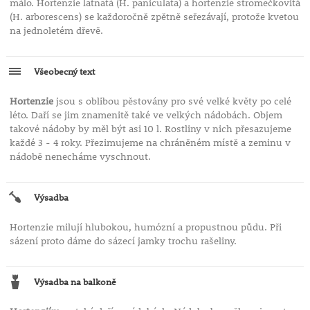
málo. Hortenzie latnatá (H. paniculata) a hortenzie stromečkovitá
(H. arborescens) se každoročně zpětně seřezávají, protože kvetou
na jednoletém dřevě.
Všeobecný text
Hortenzie
jsou s oblibou pěstovány pro své velké květy po celé
léto. Daří se jim znamenitě také ve velkých nádobách. Objem
takové nádoby by měl být asi 10 l. Rostliny v nich přesazujeme
každé 3 - 4 roky. Přezimujeme na chráněném místě a zeminu v
nádobě nenecháme vyschnout.
Výsadba
Hortenzie milují hlubokou, humózní a propustnou půdu. Při
sázení proto dáme do sázecí jamky trochu rašeliny.
Výsadba na balkoně