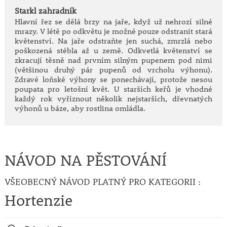
Starkl zahradník
Hlavní řez se dělá brzy na jaře, když už nehrozí silné
mrazy. V létě po odkvětu je možné pouze odstranit stará
květenství. Na jaře odstraňte jen suchá, zmrzlá nebo
poškozená stébla až u země. Odkvetlá květenství se
zkracují těsně nad prvním silným pupenem pod nimi
(většinou druhý pár pupenů od vrcholu výhonu).
Zdravé loňské výhony se ponechávají, protože nesou
poupata pro letošní květ. U starších keřů je vhodné
každý rok vyříznout několik nejstarších, dřevnatých
výhonů u báze, aby rostlina omládla.
NÁVOD NA PĚSTOVÁNÍ
VŠEOBECNÝ NÁVOD PLATNÝ PRO KATEGORII :
Hortenzie