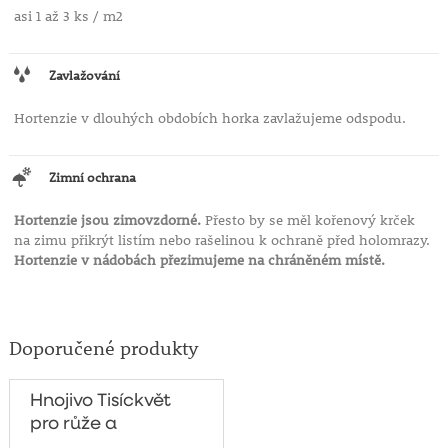
asi 1 až 3 ks / m2
Zavlažování
Hortenzie v dlouhých obdobích horka zavlažujeme odspodu.
Zimní ochrana
Hortenzie jsou zimovzdorné.
Přesto by se měl kořenový krček
na zimu přikrýt listím nebo rašelinou k ochraně před holomrazy.
Hortenzie v nádobách přezimujeme na chráněném místě.
Doporučené produkty
Hnojivo Tisíckvět
pro růže a
kvetoucí keře