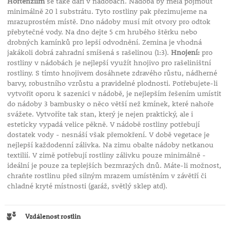
Hortenziím
se také daří v nádobách. Nádoba by měla pojmout
minimálně 20 l substrátu. Tyto rostliny pak přezimujeme na
mrazuprostém místě. Dno nádoby musí mít otvory pro odtok
přebytečné vody. Na dno dejte 5 cm hrubého štěrku nebo
drobných kamínků pro lepší odvodnění. Zemina je vhodná
jakákoli dobrá zahradní smíšená s rašelinou (1:3).
Hnojení:
pro
rostliny v nádobách je nejlepší využít hnojivo pro rašeliništní
rostliny. S tímto hnojivem dosáhnete zdravého růstu, nádherné
barvy, robustního vzrůstu a pravidelné plodnosti. Potřebujete-li
vytvořit oporu k sazenici v nádobě, je nejlepším řešením umístit
do nádoby 3 bambusky o něco větší než kmínek, které nahoře
svážete. Vytvoříte tak stan, který je nejen praktický, ale i
esteticky vypadá velice pěkně. V nádobě rostliny potřebují
dostatek vody - nesnáší však přemokření. V době vegetace je
nejlepší každodenní zálivka. Na zimu obalte nádoby netkanou
textilií. V zimě potřebují rostliny zálivku pouze minimálně -
ideální je pouze za teplejších bezmrazých dnů. Máte-li možnost,
chraňte rostlinu před silným mrazem umístěním v závětří či
chladné kryté místnosti (garáž, světlý sklep atd).
Vzdálenost rostlin