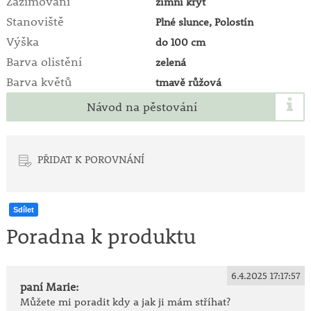
Zazimování
zimní kryt
příštím roce druhou polovinu stonků seříznout až k
půdě. Ponechané stonky pouze zaštípněte.
Stanoviště
Plné slunce, Polostín
Výška
do 100 cm
Posledním druhem, který vyžaduje řez je
Hydrangea
Barva olistění
zelená
petiolaris
. Tato samopnoucí popínavá rostlina
vyžaduje seřezávání stonků, které narůstají příliš
Barva květů
tmavě růžová
daleko od zdi nebo od jiné opory. Řezat ji je třeba na
Návod na pěstování
jaře postupně v několika letech, aby nebyla ztráta
květů příliš patrná.
PŘIDAT K POROVNÁNÍ
Sdílet
Poradna k produktu
6.4.2025 17:17:57
paní Marie:
Můžete mi poradit kdy a jak ji mám stříhat?