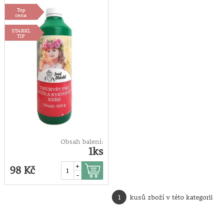
Top
500g
cena
STARKL
TIP
Obsah balení:
1ks
+
98 Kč
-
1
kusů zboží v této kategorii