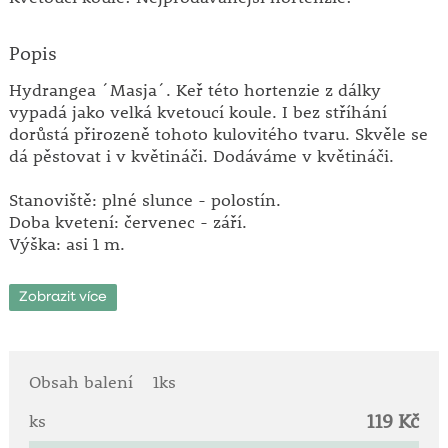
Popis
Hydrangea ´Masja´. Keř této hortenzie z dálky
vypadá jako velká kvetoucí koule. I bez stříhání
dorůstá přirozeně tohoto kulovitého tvaru. Skvěle se
dá pěstovat i v květináči. Dodáváme v květináči.
Stanoviště: plné slunce - polostín.
Doba kvetení: červenec - září.
Výška: asi 1 m.
Hortenzie - hydrangea
- patří mezi opadavé keře a
Zobrazit více
popínavé rostliny s nápadnými květenstvími. Tyto
nižší až středně vysoké velkolisté keře s květy
většinou v koncových chocholičnatých latách nejlépe
rostou na chráněném stanovišti v polostínu, ale
Obsah balení
1ks
mají-li dostatek vláhy, snesou plné oslunění. Velice
119 Kč
dobře se daří hortenziím v živné, hluboké, humózní a
ks
svěží půdě. V zahradě potřebují tyto keře místo