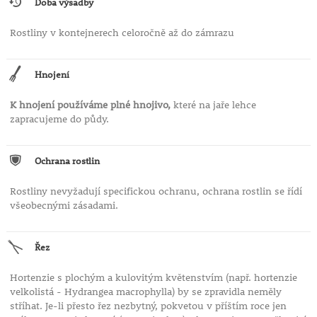
Doba výsadby
Rostliny v kontejnerech celoročně až do zámrazu
Hnojení
K hnojení používáme plné hnojivo,
které na jaře lehce
zapracujeme do půdy.
Ochrana rostlin
Rostliny nevyžadují specifickou ochranu, ochrana rostlin se řídí
všeobecnými zásadami.
Řez
Hortenzie s plochým a kulovitým květenstvím (např. hortenzie
velkolistá - Hydrangea macrophylla) by se zpravidla neměly
stříhat. Je-li přesto řez nezbytný, pokvetou v příštím roce jen