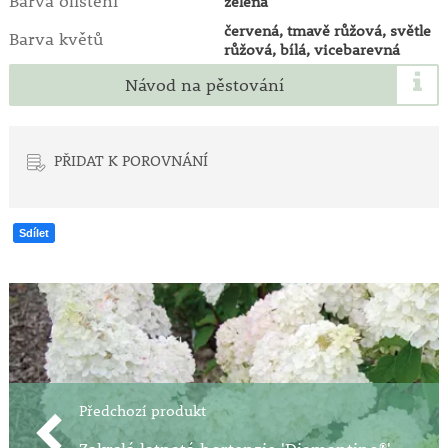
Barva olistění
zelená
červená, tmavě růžová, světle
Barva květů
růžová, bílá, vicebarevná
Návod na pěstování
PŘIDAT K POROVNÁNÍ
Sdílet
Předchozí produkt