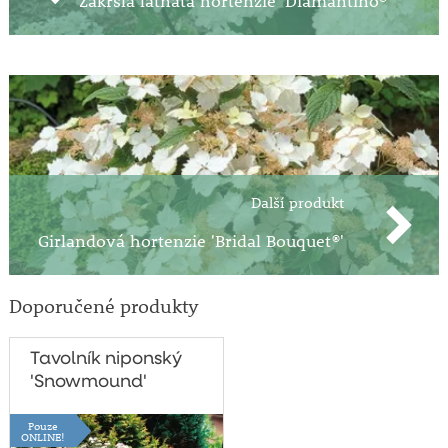
Zakrslá latnatá hortenzie 'Diamantino®'
Další produkt
Girlandová hortenzie 'Bridal Bouquet®'
Doporučené produkty
Tavolník niponský
'Snowmound'
Pouze
ONLINE!