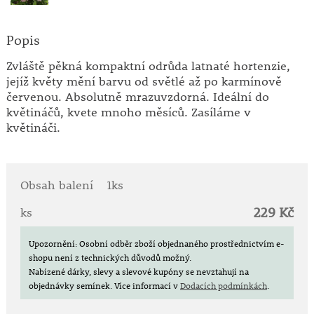
Popis
Zvláště pěkná kompaktní odrůda latnaté hortenzie,
jejíž květy mění barvu od světlé až po karmínově
červenou. Absolutně mrazuvzdorná. Ideální do
květináčů, kvete mnoho měsíců. Zasíláme v
květináči.
Obsah balení
1ks
229 Kč
ks
Upozornění: Osobní odběr zboží objednaného prostřednictvím e-
shopu není z technických důvodů možný.
Nabízené dárky, slevy a slevové kupóny se nevztahují na
objednávky semínek.
Více informací v
Dodacích podmínkách
.