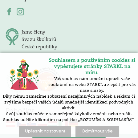
Jsme členy
Svazu školkařů
České republiky
Souhlasem s používáním cookies si
vypěstujete stránky STARKL na
míru.
Váš souhlas nám umožní upravit vaše
soukromí na webu STARKL a zlepšit pro vás
naše služby.
Díky němu zamezíme zobrazení nezajímavých nabídek a reklam či
zvýšíme bezpečí vašich údajů snadnější identifikací podvodných
aktivit.
Pobočky
Svůj souhlas můžete samozřejmě kdykoliv změnit nebo zrušit.
Souhlas udělíte kliknutím na políčko „ROZUMÍM A SOUHLASÍM“.
Upřesnit nastavení
Odmítnout vše