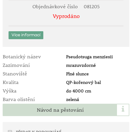
Objednávkové číslo
081205
Vyprodáno
Více informací
Botanický název
Pseudotsuga menziesii
Zazimování
mrazuvzdorné
Stanoviště
Plné slunce
Kvalita
QP-kořenový bal
Výška
do 4000 cm
Barva olistění
zelená
Návod na pěstování