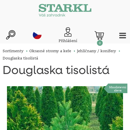
Přihlášení
0
Sortimenty
Okrasné stromy a keře
Jehličnany / konifery
Douglaska tisolistá
Douglaska tisolistá
Množstevní
sleva