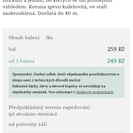
smrkům a jedlím, od kterých se liší jemnějším
vzhledem. Koruna zprvu kuželovitá, ve stáří
zaokrouhlená. Dorůstá do 40 m.
Obsah balení
3ks
259 Kč
bal
249 Kč
od 3 balení
Upozornění: Osobní odběr zboží objednaného prostřednictvím e-
shopu není z technických důvodů možný.
Nabízené dárky, slevy a slevové kupóny se nevztahují na
objednávky semínek.
Více informací v
Dodacích podmínkách
.
Předpokládaný termín expedování
(při aktuálním objednání)
od poloviny září