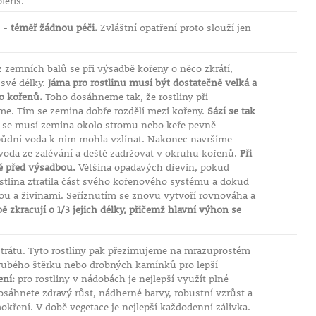
ieris.
 - téměř žádnou péči.
Zvláštní opatření proto slouží jen
 zemních balů se při výsadbě kořeny o něco zkrátí,
 své délky.
Jáma pro rostlinu musí být dostatečně velká a
lo kořenů.
Toho dosáhneme tak, že rostliny při
me. Tím se zemina dobře rozdělí mezi kořeny.
Sází se tak
 se musí zemina okolo stromu nebo keře pevně
a půdní voda k nim mohla vzlínat. Nakonec navršíme
voda ze zalévání a deště zadržovat v okruhu kořenů.
Při
tě před výsadbou.
Většina opadavých dřevin, pokud
tlina ztratila část svého kořenového systému a dokud
u a živinami. Seříznutím se znovu vytvoří rovnováha a
 zkracují o 1/3 jejich délky, přičemž hlavní výhon se
rátu. Tyto rostliny pak přezimujeme na mrazuprostém
rubého štěrku nebo drobných kamínků pro lepší
ní:
pro rostliny v nádobách je nejlepší využít plné
sáhnete zdravý růst, nádherné barvy, robustní vzrůst a
okření. V době vegetace je nejlepší každodenní zálivka.