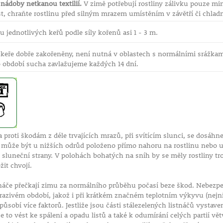
nádoby netkanou textilií.
V zimě potřebují rostliny zálivku pouze min
, chraňte rostlinu před silným mrazem umístěním v závětří či chladné 
 jednotlivých keřů podle síly kořenů asi 1 - 3 m.
 keře dobře zakořeněny, není nutná v oblastech s normálními srážkami
 období sucha zavlažujeme každých 14 dní.
 proti škodám z déle trvajících mrazů, při svítícím slunci, se dosá
í může být u nižších odrůd položeno přímo nahoru na rostlinu nebo 
e sluneční strany. V polohách bohatých na sníh by se měly rostliny tr
žit chvojí.
stnáče přečkají zimu za normálního průběhu počasí beze škod. Nebez
zivém období, jakož i při krátkém značném teplotním výkyvu (nejniž
ůsobí více faktorů. Jestliže jsou části stálezelených listnáčů vysta
to vést ke spálení a opadu listů a také k odumírání celých partií v