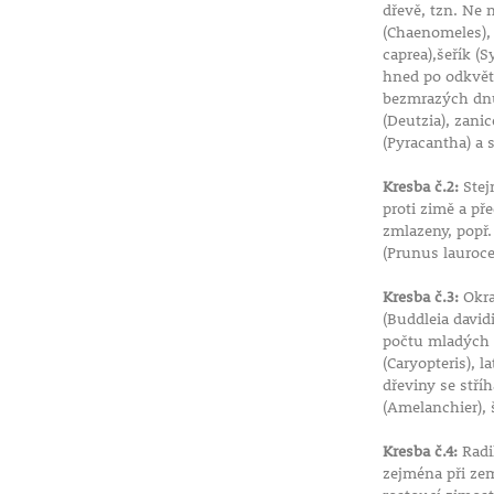
například jutovinou a kořeny v nádobě zamulčovat. 
dřevě, tzn. Ne 
je rostlinu i s nádobou, která má dostatečně velký o
(Chaenomeles),
zahloubit do volné půdy nebo ji přenést do chladné 
caprea),šeřík (S
teplotou okolo 0°C. Teplota by ale neměla být vyšší, 
hned po odkvětu
bezmrazých dnů.
rostlina začala předčasně rašit, je třeba dodržet obdo
(Deutzia), zani
vegetačního klidu.
(Pyracantha) a 
Kresba č.2:
Stej
proti zimě a p
zmlazeny, popř.
(Prunus lauroce
Kresba č.3:
Okra
(Buddleia david
počtu mladých v
(Caryopteris), 
dřeviny se stří
(Amelanchier), 
Kresba č.4:
Radi
zejména při zem