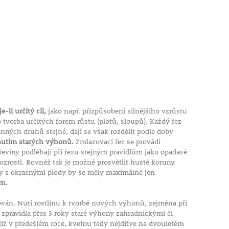
e-li určitý cíl,
jako např. přizpůsobení silnějšího vzrůstu
 tvorba určitých forem růstu (plotů, sloupů). Každý řez
linných druhů stejné, dají se však rozdělit podle doby
znutím starých výhonů.
Zmlazovací řez se provádí
dřeviny podléhají při řezu stejným pravidlům jako opadavé
rozrostl. Rovněž tak je možné prosvětlit husté koruny.
omy s okrasnými plody by se měly maximálně jen
em.
hován. Nutí rostlinu k tvorbě nových výhonů, zejména při
, zpravidla přes 3 roky staré výhony zahradnickými či
iž v předešlém roce, kvetou tedy nejdříve na dvouletém