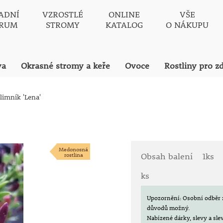
ADNÍ
VZROSTLÉ
ONLINE
VŠE
TRUM
STROMY
KATALOG
O NÁKUPU
va
Okrasné stromy a keře
Ovoce
Rostliny pro z
ilimník 'Lena'
Medonosná
rostlina
Obsah balení
1ks
ks
Upozornění: Osobní odběr 
důvodů možný.
Nabízené dárky, slevy a sl