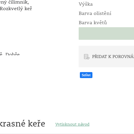
ný čilimník,
Výška
 Rozkvetlý keř
Barva olistění
Barva květů
tě. Dobře
PŘIDAT K POROVNÁ
obsahu vápna.
ěte se výsadbě
Sdílet
elenou barvu
 i v zimním
ádob. I
dou rostlinku
rou drenážní
pně můžete při
krasné keře
Vytisknout návod
sti rostliny.
né zvolit