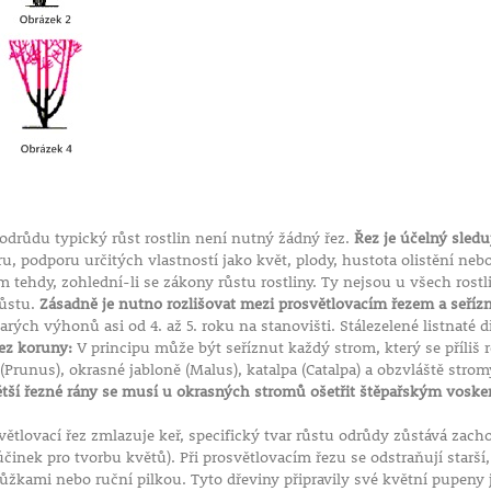
ím, že budou
asáhnout.
sadbě a pak
 Dobře ujmuté
letrvajícího
období bez
řiměřeně
 odrůdu typický růst rostlin není nutný žádný řez.
Řez je účelný sleduj
oblíbená jarní
, podporu určitých vlastností jako květ, plody, hustota olistění nebo
volné půdě
om tehdy, zohlední-li se zákony růstu rostliny. Ty nejsou u všech rost
 dubna do
růstu.
Zásadně je nutno rozlišovat mezi prosvětlovacím řezem a seří
arých výhonů asi od 4. až 5. roku na stanovišti. Stálezelené listnaté 
ez koruny:
V principu může být seříznut každý strom, který se příliš 
(Prunus), okrasné jabloně (Malus), katalpa (Catalpa) a obzvláště str
při pěstování
ětší řezné rány se musí u okrasných stromů ošetřit štěpařským vosk
šti, bez
vat kořeny.
ětlovací řez zmlazuje keř, specifický tvar růstu odrůdy zůstává zac
platí i v
účinek pro tvorbu květů). Při prosvětlovacím řezu se odstraňují starší
ádobu obalit
kami nebo ruční pilkou. Tyto dřeviny připravily své květní pupeny j