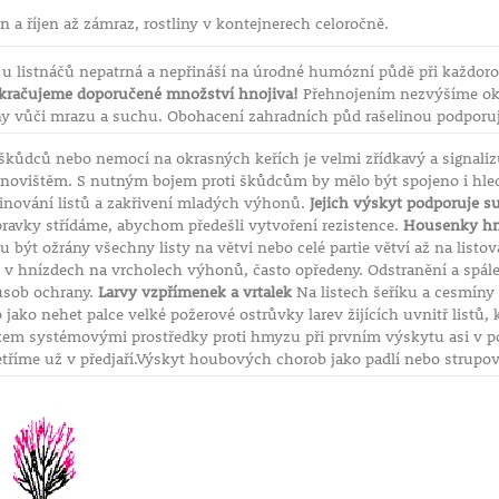
n a říjen až zámraz, rostliny v kontejnerech celoročně.
 není potřeba.
e u listnáčů nepatrná a nepřináší na úrodné humózní půdě při každo
provádět
kračujeme doporučené množství hnojiva!
Přehnojením nezvýšíme okr
ny vůči mrazu a suchu. Obohacení zahradních půd rašelinou podporuj
 které na
do záhonu
 škůdců nebo nemocí na okrasných keřích je velmi zřídkavý a signaliz
 Na záhon lze
ovištěm. S nutným bojem proti škůdcům by mělo být spojeno i hle
ý udržuje
vinování listů a zakřivení mladých výhonů.
Jejich výskyt podporuje s
zamulčuje
pravky střídáme, abychom předešli vytvoření rezistence.
Housenky h
být ožrány všechny listy na větvi nebo celé partie větví až na listo
 v hnízdech na vrcholech výhonů, často opředeny. Odstranění a spálen
hranu, ochrana
působ ochrany.
Larvy vzpřímenek a vrtalek
Na listech šeříku a cesmíny 
jako nehet palce velké požerové ostrůvky larev žijících uvnitř listů, 
kem systémovými prostředky proti hmyzu při prvním výskytu asi v po
tříme už v předjaří.Výskyt houbových chorob jako padlí nebo strupovit
 nových
e, je potřeba
dle potřeby
ňských výhonů.
oňských
ůstá. Pokud