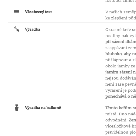
rostoucí zimost
Všeobecný text
V našich zeměp
ke zlepšení pů
Výsadba
Okrasné keře se
rostliny pak vy
při sázení dbám
zasypávání zem
hluboko, aby ne
přišlápnout a s
okolo jamky ze 
jarním sázení n
nejsou dodáván
není zase pevn
vyrašení je pod
ponechává o něc
Výsadba na balkoně
Těmto keřům se
místě. Dno nád
odvodnění.
Zem
vícesložkové h
pravidelnou plo