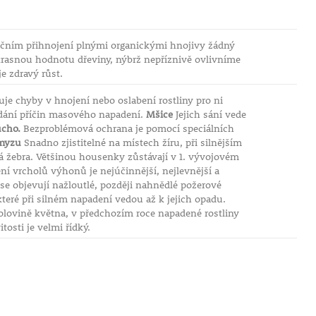
ročním přihnojení plnými organickými hnojivy žádný
asnou hodnotu dřeviny, nýbrž nepříznivě ovlivníme
e zdravý růst.
uje chyby v hnojení nebo oslabení rostliny pro ni
dání příčin masového napadení.
Mšice
Jejich sání vede
ucho.
Bezproblémová ochrana je pomocí speciálních
myzu
Snadno zjistitelné na místech žíru, při silnějším
vá žebra. Většinou housenky zůstávají v 1. vývojovém
í vrcholů výhonů je nejúčinnější, nejlevnější a
se objevují nažloutlé, později nahnědlé požerové
které při silném napadení vedou až k jejich opadu.
lovině května, v předchozím roce napadené rostliny
osti je velmi řídký.