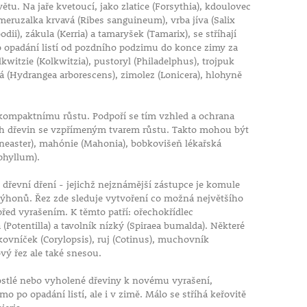
ětu. Na jaře kvetoucí, jako zlatice (Forsythia), kdoulovec
ruzalka krvavá (Ribes sanguineum), vrba jíva (Salix
dii), zákula (Kerria) a tamaryšek (Tamarix), se stříhají
po opadání listí od pozdního podzimu do konce zimy za
witzie (Kolkwitzia), pustoryl (Philadelphus), trojpuk
á (Hydrangea arborescens), zimolez (Lonicera), hlohyně
kompaktnímu růstu. Podpoří se tím vzhled a ochrana
ech dřevin se vzpřímeným tvarem růstu. Takto mohou být
otoneaster), mahónie (Mahonia), bobkovišeň lékařská
phyllum).
dřevní dření - jejichž nejznámější zástupce je komule
 výhonů. Řez zde sleduje vytvoření co možná největšího
řed vyrašením. K těmto patří: ořechokřídlec
(Potentilla) a tavolník nízký (Spiraea bumalda). Některé
skovníček (Corylopsis), ruj (Cotinus), muchovník
vý řez ale také snesou.
stlé nebo vyholené dřeviny k novému vyrašení,
o po opadání listí, ale i v zimě. Málo se stříhá keřovitě