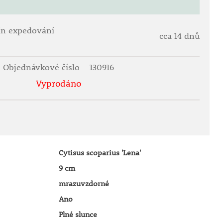
ín expedování
cca 14 dnů
Objednávkové číslo
130916
Vyprodáno
Cytisus scoparius 'Lena'
9 cm
mrazuvzdorné
Ano
Plné slunce