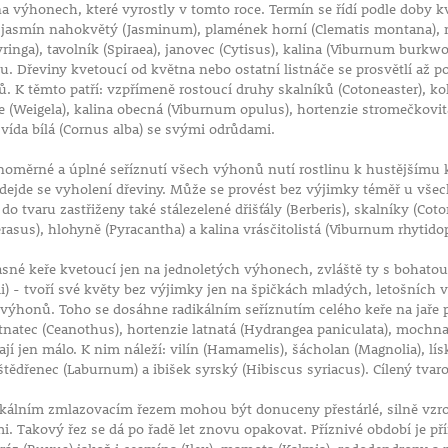
Další možností
na výhonech, které vyrostly v tomto roce. Termín se řídí podle doby kv
dtokový otvor,
 jasmín nahokvětý (Jasminum), plamének horní (Clematis montana), me
místnosti s
yringa), tavolník (Spiraea), janovec (Cytisus), kalina (Viburnum burkwoo
jelikož by
. Dřeviny kvetoucí od května nebo ostatní listnáče se prosvětlí až 
 K těmto patří: vzpřímeně rostoucí druhy skalníků (Cotoneaster), kolk
bí
ce (Weigela), kalina obecná (Viburnum opulus), hortenzie stromečkovit
svída bílá (Cornus alba) se svými odrůdami.
noměrné a úplné seříznutí všech výhonů nutí rostlinu k hustějšímu 
ředejde se vyholení dřeviny. Může se provést bez výjimky téměř u vš
 do tvaru zastřiženy také stálezelené dřišťály (Berberis), skalníky (C
rasus), hlohyně (Pyracantha) a kalina vrásčitolistá (Viburnum rhytido
sné keře kvetoucí jen na jednoletých výhonech, zvláště ty s bohatou 
ii) - tvoří své květy bez výjimky jen na špičkách mladých, letošních
ýhonů. Toho se dosáhne radikálním seříznutím celého keře na jaře p
latnatec (Ceanothus), hortenzie latnatá (Hydrangea paniculata), mochna 
hají jen málo. K nim náleží: vilín (Hamamelis), šácholan (Magnolia), lí
štědřenec (Laburnum) a ibišek syrský (Hibiscus syriacus). Cílený tvaro
kálním zmlazovacím řezem mohou být donuceny přestárlé, silně vzro
i. Takový řez se dá po řadě let znovu opakovat. Příznivé období je přím