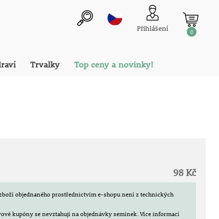
Přihlášení
0
draví
Trvalky
Top ceny a novinky!
98 Kč
zboží objednaného prostřednictvím e-shopu není z technických
evové kupóny se nevztahují na objednávky semínek.
Více informací