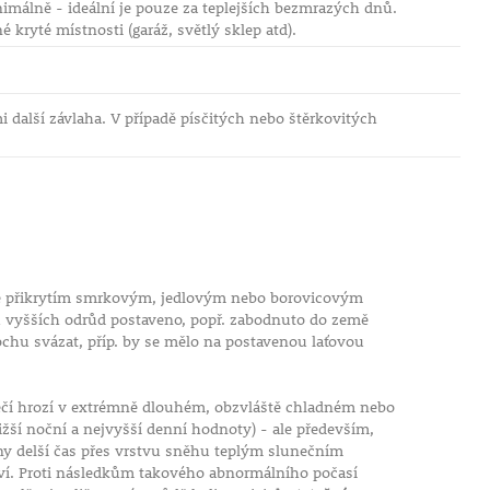
imálně - ideální je pouze za teplejších bezmrazých dnů.
kryté místnosti (garáž, světlý sklep atd).
 další závlaha. V případě písčitých nebo štěrkovitých
hne přikrytím smrkovým, jedlovým nebo borovicovým
u vyšších odrůd postaveno, popř. zabodnuto do země
ochu svázat, příp. by se mělo na postavenou laťovou
pečí hrozí v extrémně dlouhém, obzvláště chladném nebo
ší noční a nejvyšší denní hodnoty) - ale především,
veny delší čas přes vrstvu sněhu teplým slunečním
ětví. Proti následkům takového abnormálního počasí