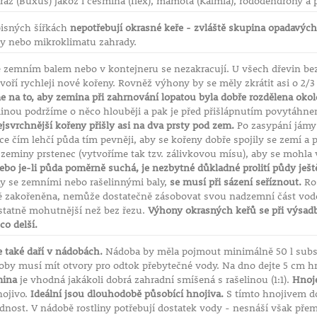
ráz (Buxus) jakož i cesmína (Ilex), mamota (Kalmia), rododendrony a p
isných šířkách
nepotřebují okrasné keře - zvláště skupina opadavých
dy nebo mikroklimatu zahrady.
 zemním balem nebo v kontejneru se nezakracují. U všech dřevin bez
tvoří rychleji nové kořeny. Rovněž výhony by se měly zkrátit asi o 2/3
e na to, aby zemina při zahrnování lopatou byla dobře rozdělena oko
inou podržíme o něco hlouběji a pak je před přišlápnutím povytáhne
jsvrchnější kořeny přišly asi na dva prsty pod zem.
Po zasypání jámy
ice čím lehčí půda tím pevněji, aby se kořeny dobře spojily se zemí 
zeminy prstenec (vytvoříme tak tzv. zálivkovou mísu), aby se mohla 
ebo je-li půda poměrně suchá, je nezbytné důkladné prolití půdy ješ
y se zemními nebo rašelinnými baly,
se musí při sázení seříznout.
Ros
ě zakořeněna, nemůže dostatečně zásobovat svou nadzemní část vodo
statně mohutnější než bez řezu.
Výhony okrasných keřů se při výsadbě
o delší.
 také daří v nádobách.
Nádoba by měla pojmout minimálně 50 l subst
oby musí mít otvory pro odtok přebytečné vody. Na dno dejte 5 cm h
ina
je vhodná jakákoli dobrá zahradní smíšená s rašelinou (1:1).
Hnoje
nojivo.
Ideální jsou dlouhodobě působící hnojiva.
S tímto hnojivem do
dnost. V nádobě rostliny potřebují dostatek vody - nesnáší však přem