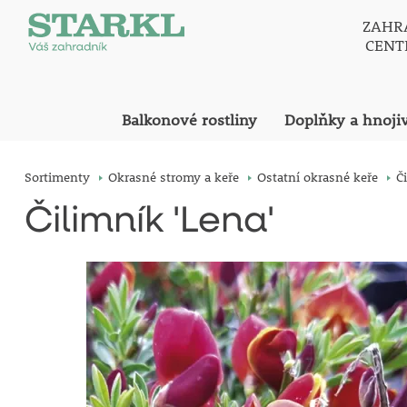
ZAHR
CEN
Balkonové rostliny
Doplňky a hnoji
Sortimenty
Okrasné stromy a keře
Ostatní okrasné keře
Č
Čilimník 'Lena'