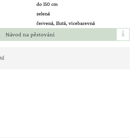
do 150 cm
zelená
červená, žlutá, vicebarevná
Návod na pěstování
NÍ