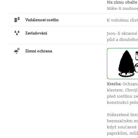
Na zimu obalte 
Máte-li možnost
Vzdálenost rostlin
K volnému růstu
Zavlažování
Jsou-li okrasné
půd a dlouhého
Zimní ochrana
Kresba:
Ochrana
klestem. Chvoj
před rostlinu z
konstrukci polo
Stálezelené li
bezmračném mra
když současně p
paprskům, může 