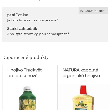
15.3.2025 21:48:58
paní Lenka:
Je tato broskev samosprašná?
Starkl zahradník
Ano, tyto stromky jsou samosprašné.
Doporučené produkty
Hnojivo Tisíckvět
NATURA kapalné
pro balkonové
organické hnojivo
rostliny 500g
pro celou zahradu
1 litr