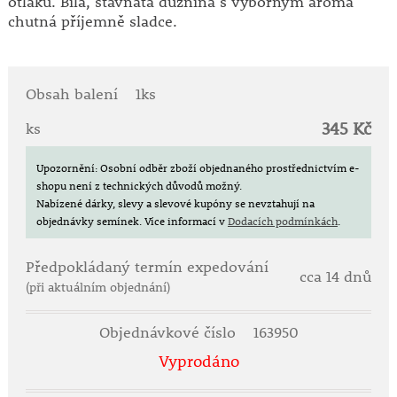
otlaku. Bílá, šťavnatá dužnina s výborným aroma
chutná příjemně sladce.
Obsah balení
1ks
345 Kč
ks
Upozornění: Osobní odběr zboží objednaného prostřednictvím e-
shopu není z technických důvodů možný.
Nabízené dárky, slevy a slevové kupóny se nevztahují na
objednávky semínek.
Více informací v
Dodacích podmínkách
.
Předpokládaný termín expedování
cca 14 dnů
(při aktuálním objednání)
Objednávkové číslo
163950
Vyprodáno