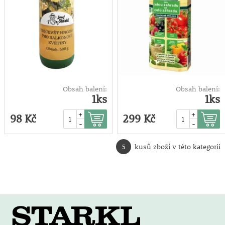
Obsah balení:
Obsah balení:
1ks
1ks
+
+
98 Kč
299 Kč
-
-
5
kusů zboží v této kategorii