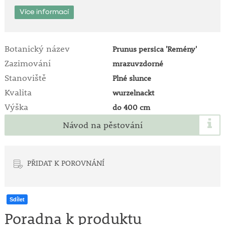
Více informací
Botanický název
Prunus persica 'Remény'
Zazimování
mrazuvzdorné
Stanoviště
Plné slunce
Kvalita
wurzelnackt
Výška
do 400 cm
Návod na pěstování
PŘIDAT K POROVNÁNÍ
Sdílet
Poradna k produktu