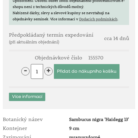
Upozornění: Osobní odběr zboží objednaného prostřednictvím e-
shopu není z technických důvodů možný.
Nabízené dárky, slevy a slevové kupóny se nevztahují na
objednávky semínek.
Více informací v
Dodacích podmínkách
.
Předpokládaný termín expedování
cca 14 dnů
(při aktuálním objednání)
Objednávkové číslo
155570
-
+
Více informací
Botanický název
Sambucus nigra 'Haidegg 13'
Kontejner
9 cm
Zazimování
mrazuvzdorné