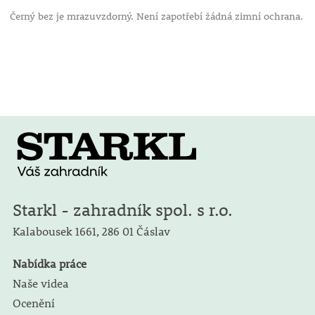
Černý bez je mrazuvzdorný. Není zapotřebí žádná zimní ochrana.
Starkl - zahradník spol. s r.o.
Kalabousek 1661,
286 01 Čáslav
Nabídka práce
Naše videa
Ocenění