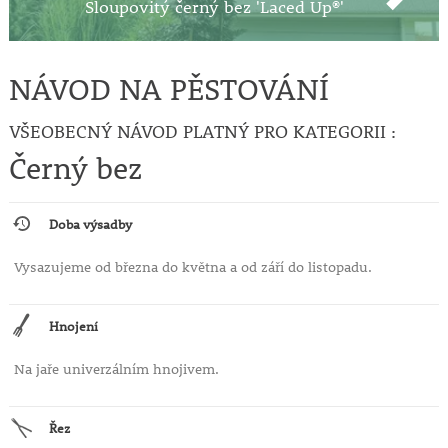
Sloupovitý černý bez 'Laced Up®'
NÁVOD NA PĚSTOVÁNÍ
VŠEOBECNÝ NÁVOD PLATNÝ PRO KATEGORII :
Černý bez
Doba výsadby
Vysazujeme od března do května a od září do listopadu.
Hnojení
Na jaře univerzálním hnojivem.
Řez