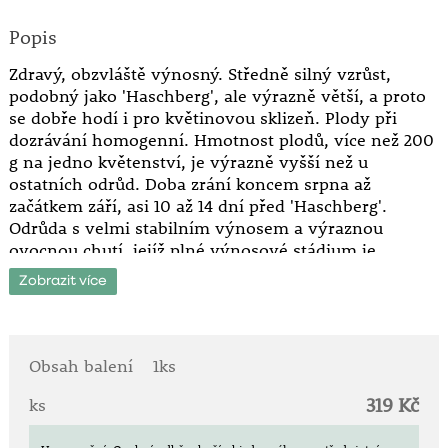
Popis
Zdravý, obzvláště výnosný. Středně silný vzrůst,
podobný jako 'Haschberg', ale výrazně větší, a proto
se dobře hodí i pro květinovou sklizeň. Plody při
dozrávání homogenní. Hmotnost plodů, více než 200
g na jedno květenství, je výrazně vyšší než u
ostatních odrůd. Doba zrání koncem srpna až
začátkem září, asi 10 až 14 dní před 'Haschberg'.
Odrůda s velmi stabilním výnosem a výraznou
ovocnou chutí, jejíž plné výnosové stádium je
dosaženo v krátké době a dosahuje až 25 t/ha v
Zobrazit více
závislosti na půdě. Odolný a nenáročný.
Obsah balení
1ks
319 Kč
ks