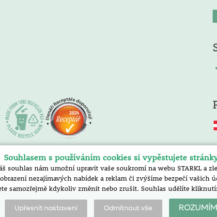
Souhlasem s používáním cookies si vypěstujete stránk
áš souhlas nám umožní upravit vaše soukromí na webu STARKL a zlep
razení nezajímavých nabídek a reklam či zvýšíme bezpečí vašich úda
te samozřejmě kdykoliv změnit nebo zrušit. Souhlas udělíte klik
ROZUMÍM
Upřesnit nastavení
Odmítnout vše