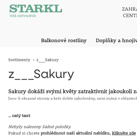
ZAHR
CEN
Balkonové rostliny
Doplňky a hnoji
Sortimenty
z___Sakury
z___Sakury
Sakury dokáží svými květy zatraktivnit jakoukoli 
Jsou-li okrasné stromy a keře dobře zakořeněny, není nutná v oblaste
Prostokořenné sazenice zasíláme ve stádiu vegetačního klidu.
... celý text
Upozornění pro jarní sezónu:
Prostokořenné sazenice zasíláme ve 
prodloužena do konce května.
Nebyly nalezeny žádné položky.
Upozornění pro podzimní sezónu:
Prostokořenné sazenice zasílám
Pokud si chcete
prohlédnout naší aktuální nabídku,
klikněte zde
stanovit. Nejčastěji začíná zasílání prostokořenného sortimentu 