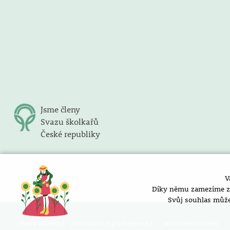
Jsme členy
Svazu školkařů
České republiky
V
Díky němu zamezíme zob
Svůj souhlas může
mapa stránek |
prohlášení o přístupnosti |
nastavení cookies