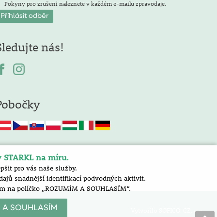
Pokyny pro zrušení naleznete v každém e-mailu zpravodaje.
Sledujte nás!
Pobočky
y STARKL na míru.
šit pro vás naše služby.
jů snadnější identifikací podvodných aktivit.
nutím na políčko „ROZUMÍM A SOUHLASÍM“.
 A SOUHLASÍM
Vytvořilo SOFICO-CZ, a.s.