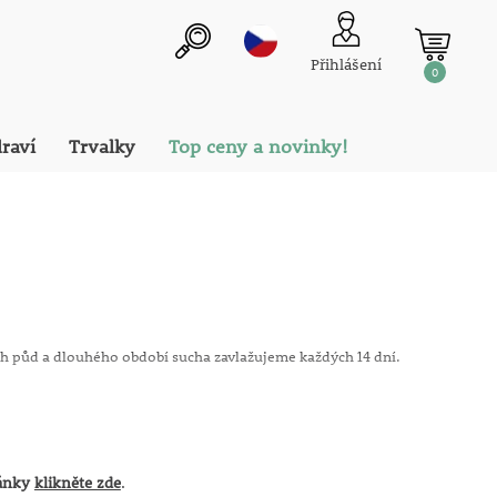
Přihlášení
0
draví
Trvalky
Top ceny a novinky!
ých půd a dlouhého období sucha zavlažujeme každých 14 dní.
eny při stálé nízké teplotě, čímž je doba bezpečné výsadby
řídí dle aktuálního průběhu teplot - nelze jej tedy pevně
ránky
klikněte zde
.
 révy od konce října).