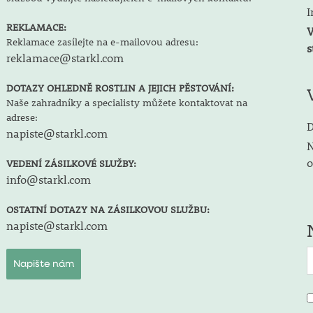
I
REKLAMACE:
V
Reklamace zasílejte na e-mailovou adresu:
s
reklamace@starkl.com
DOTAZY OHLEDNĚ ROSTLIN A JEJICH PĚSTOVÁNÍ:
Naše zahradníky a specialisty můžete kontaktovat na
adrese:
D
napiste@starkl.com
N
o
VEDENÍ ZÁSILKOVÉ SLUŽBY:
info@starkl.com
OSTATNÍ DOTAZY NA ZÁSILKOVOU SLUŽBU:
napiste@starkl.com
Napište nám