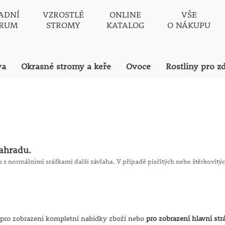
ADNÍ
VZROSTLÉ
ONLINE
VŠE
TRUM
STROMY
KATALOG
O NÁKUPU
va
Okrasné stromy a keře
Ovoce
Rostliny pro z
zahradu.
ch s normálními srážkami další závlaha. V případě písčitých nebo štěrkovit
stádiu vegetačního klidu, tedy nenarašené. Před odesláním jsou ulož
e ve stádiu vegetačního klidu. Začátek zasílání tohoto sortimentu se 
pro zobrazení kompletní nabídky zboží nebo
pro zobrazení hlavní st
od poloviny října (v případě některých druhů ovocných stromů a vinné