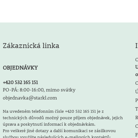
Zákaznická linka
O
U
OBJEDNÁVKY
o
+420 532 165 151
O
PO-PÁ: 8:00-16:00, mimo svátky
objednavka@starkl.com
P
T
Na uvedeném telefonním čísle +420 532 165 151 je z
R
technických důvodů možný pouze příjem objednávek, jejich
úprava a poskytnutí informací k objednávkám.
O
Pro veškeré jiné dotazy a další komunikaci se zásilkovou
F
službou využijte následujících e-mailových kontaktů: