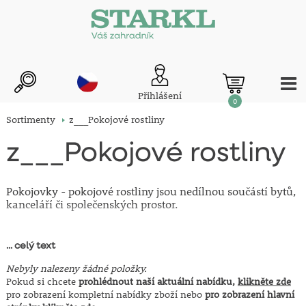
Přihlášení
0
Sortimenty
z___Pokojové rostliny
z___Pokojové rostliny
Pokojovky - pokojové rostliny jsou nedílnou součástí bytů,
kanceláří či společenských prostor.
Pokojové rostliny, jak již napovídá jejich název, nejsou určeny k
... celý text
celoročnímu venkovnímu umístění. Naopak, jedná se o rostliny, pro
které je ideální celoroční umístění v interiéru a na venkovním stanovišti
Nebyly nalezeny žádné položky.
mohou být umístěny pouze po omezený čas v teplejším období (tzv.
Pokud si chcete
prohlédnout naší aktuální nabídku,
klikněte zde
letnění)
pro zobrazení kompletní nabídky zboží nebo
pro zobrazení hlavní