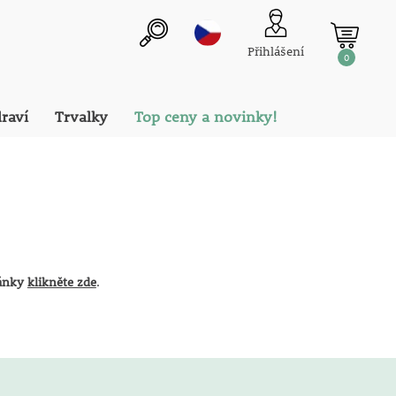
Přihlášení
0
draví
Trvalky
Top ceny a novinky!
ránky
klikněte zde
.