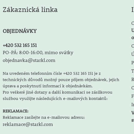
Zákaznická linka
O
U
OBJEDNÁVKY
o
+420 532 165 151
O
PO-PÁ: 8:00-16:00, mimo svátky
objednavka@starkl.com
P
T
Na uvedeném telefonním čísle +420 532 165 151 je z
R
technických důvodů možný pouze příjem objednávek, jejich
úprava a poskytnutí informací k objednávkám.
O
Pro veškeré jiné dotazy a další komunikaci se zásilkovou
F
službou využijte následujících e-mailových kontaktů:
I
REKLAMACE:
V
Reklamace zasílejte na e-mailovou adresu:
s
reklamace@starkl.com