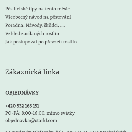
Pěstitelské tipy na tento měsíc
Všeobecný návod na pěstování
Poradna: Návody, škůdci, ....
Vzhled zasílaných rostlin
Jak postupovat po převzetí rostlin
Zákaznická linka
OBJEDNÁVKY
+420 532 165 151
PO-PÁ: 8:00-16:00, mimo svátky
objednavka@starkl.com
Na uvedeném telefonním čísle +420 532 165 151 je z technických