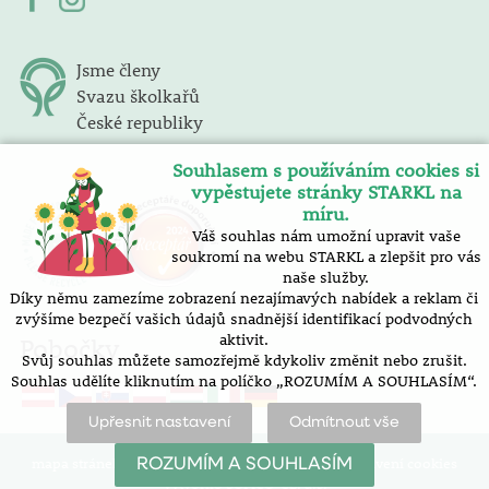
Jsme členy
Svazu školkařů
České republiky
Souhlasem s používáním cookies si
vypěstujete stránky STARKL na
míru.
Váš souhlas nám umožní upravit vaše
soukromí na webu STARKL a zlepšit pro vás
naše služby.
Díky němu zamezíme zobrazení nezajímavých nabídek a reklam či
zvýšíme bezpečí vašich údajů snadnější identifikací podvodných
aktivit.
Pobočky
Svůj souhlas můžete samozřejmě kdykoliv změnit nebo zrušit.
Souhlas udělíte kliknutím na políčko „ROZUMÍM A SOUHLASÍM“.
Upřesnit nastavení
Odmítnout vše
mapa stránek |
prohlášení o přístupnosti |
nastavení cookies
ROZUMÍM A SOUHLASÍM
Vytvořilo SOFICO-CZ, a.s.