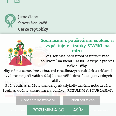
Jsme členy
Svazu školkařů
České republiky
Souhlasem s používáním cookies si
vypěstujete stránky STARKL na
míru.
Váš souhlas nám umožní upravit vaše
soukromí na webu STARKL a zlepšit pro vás
naše služby.
Díky němu zamezíme zobrazení nezajímavých nabídek a reklam či
zvýšíme bezpečí vašich údajů snadnější identifikací podvodných
aktivit.
Pobočky
Svůj souhlas můžete samozřejmě kdykoliv změnit nebo zrušit.
Souhlas udělíte kliknutím na políčko „ROZUMÍM A SOUHLASÍM“.
Upřesnit nastavení
Odmítnout vše
mapa stránek |
prohlášení o přístupnosti |
nastavení cookies
ROZUMÍM A SOUHLASÍM
Vytvořilo SOFICO-CZ, a.s.