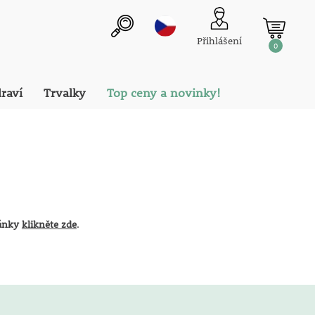
Přihlášení
0
draví
Trvalky
Top ceny a novinky!
ránky
klikněte zde
.