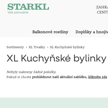
ZAHR
CEN
Balkonové rostliny
Doplňky a hnoji
Sortimenty
XL Trvalky
XL Kuchyňské bylinky
XL Kuchyňské bylinky
Nebyly nalezeny žádné položky.
Pokud si chcete
prohlédnout naší aktuální nabídku,
klikněte zde