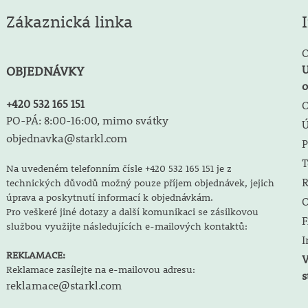
Zákaznická linka
O
U
OBJEDNÁVKY
o
+420 532 165 151
O
PO-PÁ: 8:00-16:00, mimo svátky
objednavka@starkl.com
P
T
Na uvedeném telefonním čísle +420 532 165 151 je z
R
technických důvodů možný pouze příjem objednávek, jejich
úprava a poskytnutí informací k objednávkám.
O
Pro veškeré jiné dotazy a další komunikaci se zásilkovou
F
službou využijte následujících e-mailových kontaktů:
I
REKLAMACE:
V
Reklamace zasílejte na e-mailovou adresu:
s
reklamace@starkl.com