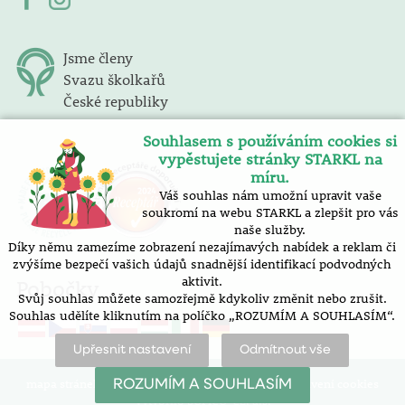
Jsme členy
Svazu školkařů
České republiky
Souhlasem s používáním cookies si
vypěstujete stránky STARKL na
míru.
Váš souhlas nám umožní upravit vaše
soukromí na webu STARKL a zlepšit pro vás
naše služby.
Díky němu zamezíme zobrazení nezajímavých nabídek a reklam či
zvýšíme bezpečí vašich údajů snadnější identifikací podvodných
aktivit.
Pobočky
Svůj souhlas můžete samozřejmě kdykoliv změnit nebo zrušit.
Souhlas udělíte kliknutím na políčko „ROZUMÍM A SOUHLASÍM“.
Upřesnit nastavení
Odmítnout vše
mapa stránek |
prohlášení o přístupnosti |
nastavení cookies
ROZUMÍM A SOUHLASÍM
Vytvořilo SOFICO-CZ, a.s.