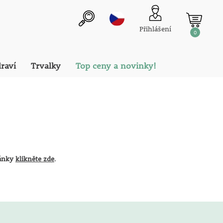
Přihlášení
0
draví
Trvalky
Top ceny a novinky!
ránky
klikněte zde
.