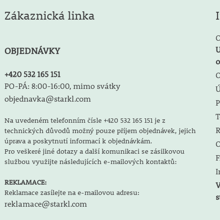
Zákaznická linka
O
U
OBJEDNÁVKY
o
+420 532 165 151
O
PO-PÁ: 8:00-16:00, mimo svátky
objednavka@starkl.com
P
T
Na uvedeném telefonním čísle +420 532 165 151 je z
R
technických důvodů možný pouze příjem objednávek, jejich
úprava a poskytnutí informací k objednávkám.
O
Pro veškeré jiné dotazy a další komunikaci se zásilkovou
F
službou využijte následujících e-mailových kontaktů:
I
REKLAMACE:
V
Reklamace zasílejte na e-mailovou adresu:
s
reklamace@starkl.com