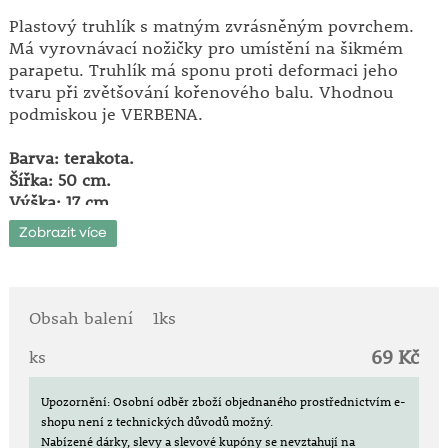
Plastový truhlík s matným zvrásněným povrchem.
Má vyrovnávací nožičky pro umístění na šikmém
parapetu. Truhlík má sponu proti deformaci jeho
tvaru při zvětšování kořenového balu. Vhodnou
podmiskou je VERBENA.
Barva: terakota.
Šířka: 50 cm.
Výška: 17 cm.
Hloubka: 20 cm.
Zobrazit více
Obsah balení
1ks
69 Kč
ks
Upozornění: Osobní odběr zboží objednaného prostřednictvím e-
shopu není z technických důvodů možný.
Nabízené dárky, slevy a slevové kupóny se nevztahují na