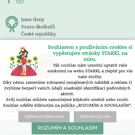
Jsme členy
Svazu školkařů
České republiky
Souhlasem s používáním cookies si
vypěstujete stránky STARKL na
míru.
Váš souhlas nám umožní upravit vaše
soukromí na webu STARKL a zlepšit pro vás
naše služby.
Díky němu zamezíme zobrazení nezajímavých nabídek a reklam či
zvýšíme bezpečí vašich údajů snadnější identifikací podvodných
aktivit.
Pobočky
Svůj souhlas můžete samozřejmě kdykoliv změnit nebo zrušit.
Souhlas udělíte kliknutím na políčko „ROZUMÍM A SOUHLASÍM“.
Upřesnit nastavení
Odmítnout vše
mapa stránek |
prohlášení o přístupnosti |
nastavení cookies
ROZUMÍM A SOUHLASÍM
Vytvořilo SOFICO-CZ, a.s.