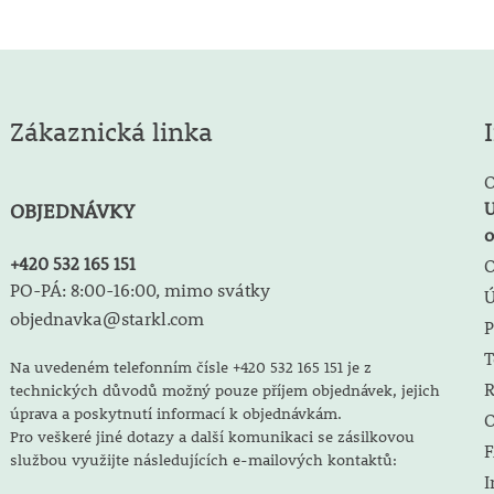
Zákaznická linka
O
U
OBJEDNÁVKY
o
+420 532 165 151
O
PO-PÁ: 8:00-16:00, mimo svátky
objednavka@starkl.com
P
T
Na uvedeném telefonním čísle +420 532 165 151 je z
R
technických důvodů možný pouze příjem objednávek, jejich
úprava a poskytnutí informací k objednávkám.
O
Pro veškeré jiné dotazy a další komunikaci se zásilkovou
F
službou využijte následujících e-mailových kontaktů:
I