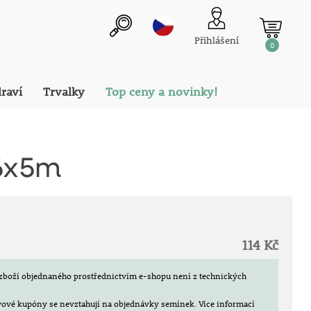
Přihlášení
0
draví
Trvalky
Top ceny a novinky!
,6x5m
114 Kč
zboží objednaného prostřednictvím e-shopu není z technických
evové kupóny se nevztahují na objednávky semínek.
Více informací