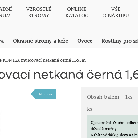
ADNÍ
VZROSTLÉ
ONLINE
VŠE
TRUM
STROMY
KATALOG
O NÁKUPU
va
Okrasné stromy a keře
Ovoce
Rostliny pro z
lie KONTEX mulčovací netkaná černá 1,6x5m
ovací netkaná černá 1
Novinka
Obsah balení
1ks
ks
Upozornění: Osobní odběr 
důvodů možný.
Nabízené dárky, slevy a sl