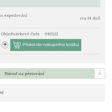
ín expedování
cca 14 dnů
Objednávkové číslo
040122
+
Návod na pěstování
NÍ