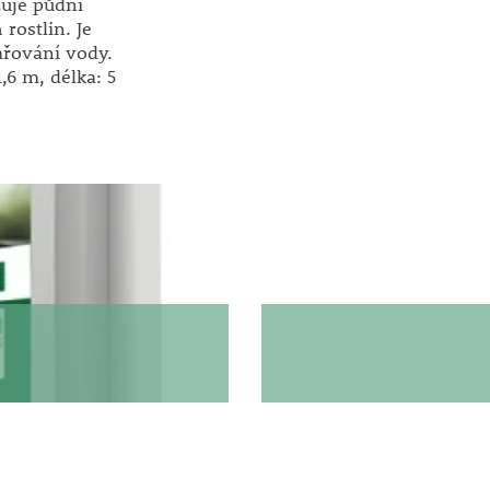
žuje půdní
rostlin. Je
řování vody.
,6 m, délka: 5