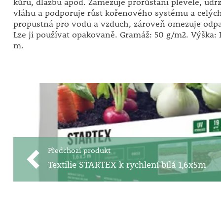
kůru, dlažbu apod. Zamezuje prorůstání plevele, udr
vláhu a podporuje růst kořenového systému a celých 
propustná pro vodu a vzduch, zároveň omezuje odpa
Lze ji používat opakovaně. Gramáž: 50 g/m2. Výška: 1
m.
Předchozí produkt
Textilie STARTEX k rychlení bílá 1,6x5m