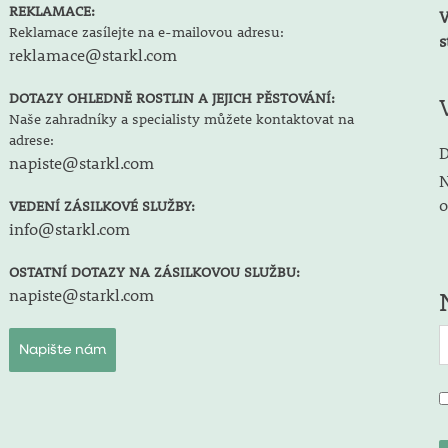
REKLAMACE:
V
Reklamace zasílejte na e-mailovou adresu:
s
reklamace@starkl.com
DOTAZY OHLEDNĚ ROSTLIN A JEJICH PĚSTOVÁNÍ:
Naše zahradníky a specialisty můžete kontaktovat na
adrese:
D
napiste@starkl.com
N
o
VEDENÍ ZÁSILKOVÉ SLUŽBY:
info@starkl.com
OSTATNÍ DOTAZY NA ZÁSILKOVOU SLUŽBU:
napiste@starkl.com
Napište nám