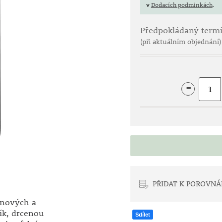
v
Dodacích podmínkách
.
Předpokládaný term
(při aktuálním objednání)
-
PŘIDAT K POROVNÁ
inových a
ík, drcenou
Sdílet