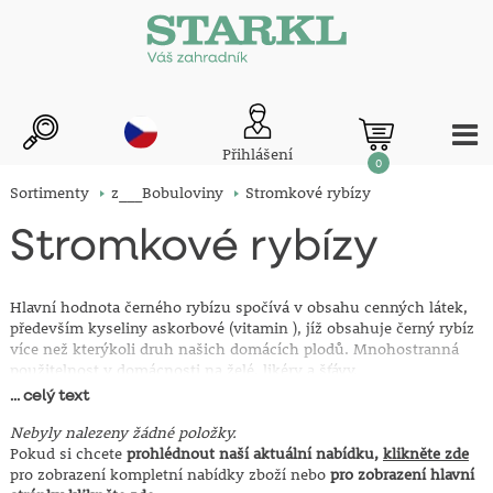
Přihlášení
0
Sortimenty
z___Bobuloviny
Stromkové rybízy
Stromkové rybízy
Hlavní hodnota černého rybízu spočívá v obsahu cenných látek,
především kyseliny askorbové (vitamin ), jíž obsahuje černý rybíz
více než kterýkoli druh našich domácích plodů. Mnohostranná
použitelnost v domácnosti na želé, likéry a šťávy.
Červené rybízy jsou samosprašné, je tedy možné pěstovat jen
... celý text
jediný keř. Sklizeň červených rybízů začíná koncem června a
končí v půli srpna. Bobule se dají zpracovat na želé, cukrovinky,
Nebyly nalezeny žádné položky.
šťávu, víno.
Pokud si chcete
prohlédnout naší aktuální nabídku,
klikněte zde
pro zobrazení kompletní nabídky zboží nebo
pro zobrazení hlavní