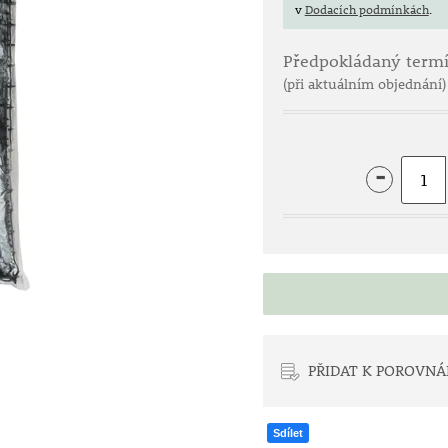
v
Dodacích podmínkách
.
Předpokládaný term
(při aktuálním objednání)
-
PŘIDAT K POROVNÁ
Sdílet