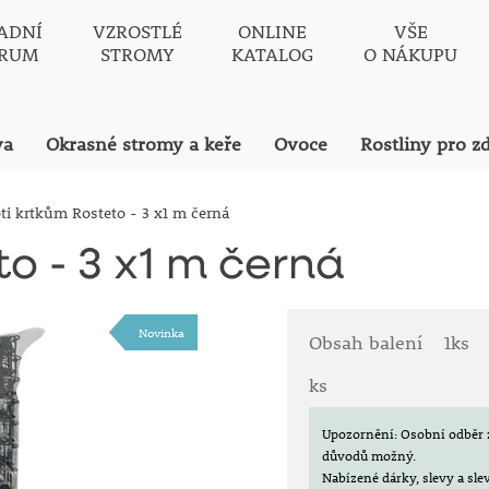
ADNÍ
VZROSTLÉ
ONLINE
VŠE
TRUM
STROMY
KATALOG
O NÁKUPU
va
Okrasné stromy a keře
Ovoce
Rostliny pro z
oti krtkům Rosteto - 3 x1 m černá
to - 3 x1 m černá
Novinka
Obsah balení
1ks
ks
Upozornění: Osobní odběr 
důvodů možný.
Nabízené dárky, slevy a sl