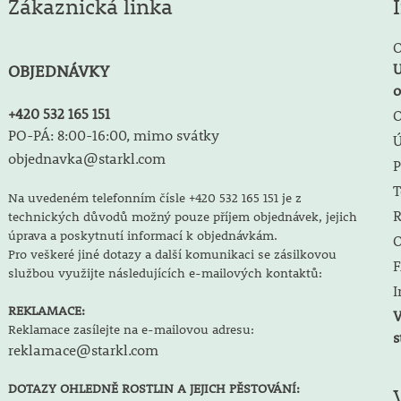
Zákaznická linka
O
U
OBJEDNÁVKY
o
+420 532 165 151
O
PO-PÁ: 8:00-16:00, mimo svátky
objednavka@starkl.com
P
T
Na uvedeném telefonním čísle +420 532 165 151 je z
R
technických důvodů možný pouze příjem objednávek, jejich
úprava a poskytnutí informací k objednávkám.
O
Pro veškeré jiné dotazy a další komunikaci se zásilkovou
F
službou využijte následujících e-mailových kontaktů:
I
REKLAMACE:
V
Reklamace zasílejte na e-mailovou adresu:
s
reklamace@starkl.com
DOTAZY OHLEDNĚ ROSTLIN A JEJICH PĚSTOVÁNÍ: