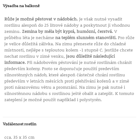
Výsadba na balkoně
Růže je možné pěstovat v nádobách.
Je však nutné vysadit
rostlinu alespoň do 25 litrové nádoby a poskytnout ji vhodnou
zeminu.
Zemina by měla být kyprá, humózní, čerstvá.
V
průběhu léta je necháme
na teplém slunném stanovišti.
Pro růže
je velice důležitá zálivka. Na zimu přenesete růže do chladné
místnosti, nejlépe s teploutou kolem -1 stupně C. Jestliže chcete
nechat rostlinu v zimě venku,
jsou důležité následující
informace.
Při nádobovém pěstování je nutné rostlinám chránit
především kořeny. Proto se doporučuje použití predevším
silnostěnných nádob, které alespoň částečně chrání rostlinu
především v letních měsících proti přehřívání kořenů a v zimě
proti nárazovému větru a promrzání. Na zimu je pak nutné i
silnostěnnou nádobu s rostlinou ještě obalit a zateplit. K tomuto
zateplení je možné použít například i polystyrén.
Vzdálenost rostlin
cca. 35 x 35 cm