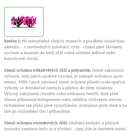
Kresba 1:
Při mimořádně silných mrazech a prudkém slunečním
zářením - v nevhodných polohách vždy -chrání před škodami
suchem a mrazem do keřů růží volně vložené jedlové nebo
borovicové chvojí.
Zimní ochrana velkokvětých růží a polyantek:
Dobré zakončení
výhonů, tedy jejich správné vyzrání, je nejlepší ochranou proti
mrazu. Příliš časně založená zimní ochrana působí zcela opačně,
výhony se dostatečně neotuží a přijdou do zimy oslabeny.
Výhony zakryjeme chvojím nebo netkanou textilií. Keře před
zimou přihrneme kompostem nebo zetlelou chlévskou mrvou.
Ochráníme tak půdu před vysycháním, izolujeme proti zimě a na
jaře po rozhrabání tím i přihnojíme.
Zimní ochrana stromkových růží:
Ohýbání kmínku a přikrytí
korunky zeminou bylo, je a zůstává - tam, kde je dostatek místa