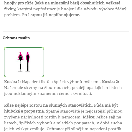
hnojiv pro růže (také na minerální bázi) obsahujících veškeré
živiny,
kterými nepředstavuje hnojení dle návodu výrobce žádný
problém.
Po 1.srpnu již nepřihnojujeme.
Ochrana rostlin
Kresba 1:
Napadení listů a špiček výhonů mšicemi.
Kresba 2:
Načernalé skvrny na žloutnoucích, později opadajících listech
jsou neklamným znamením černé skvrnitosti.
Růže nejlépe rostou na slunných stanovištích. Půda má být
hluboká a propustná.
Špatné stanoviště je nejčastější příčinou
zvýšené náchylnosti rostlin k nemocem.
Mšice:
Mšice sají na
listech, špičkách výhonů a mladých poupatech, v době sucha
jejich výskyt zesiluje.
Ochrana:
při silnějším napadení postřik