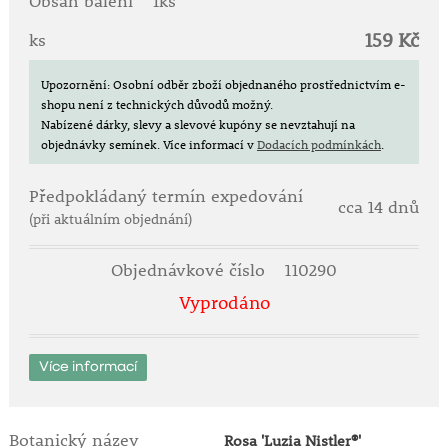
Obsah balení
1ks
bylo 2 - 5 cm v zemi.
159 Kč
ks
Upozornění: Osobní odběr zboží objednaného prostřednictvím e-
shopu není z technických důvodů možný.
Nabízené dárky, slevy a slevové kupóny se nevztahují na
objednávky semínek.
Více informací v
Dodacích podmínkách
.
Předpokládaný termín expedování
cca 14 dnů
(při aktuálním objednání)
Objednávkové číslo
110290
Vyprodáno
Více informací
Botanický název
Rosa 'Luzia Nistler®'