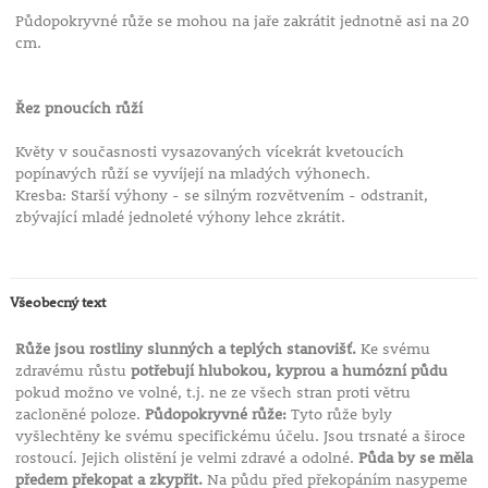
Půdopokryvné růže se mohou na jaře zakrátit jednotně asi na 20
cm.
Řez pnoucích růží
Květy v současnosti vysazovaných vícekrát kvetoucích
popínavých růží se vyvíjejí na mladých výhonech.
Kresba: Starší výhony - se silným rozvětvením - odstranit,
zbývající mladé jednoleté výhony lehce zkrátit.
Všeobecný text
Růže jsou rostliny slunných a teplých stanovišť.
Ke svému
zdravému růstu
potřebují hlubokou, kyprou a humózní půdu
pokud možno ve volné, t.j. ne ze všech stran proti větru
zacloněné poloze.
Půdopokryvné růže:
Tyto růže byly
vyšlechtěny ke svému specifickému účelu. Jsou trsnaté a široce
rostoucí. Jejich olistění je velmi zdravé a odolné.
Půda by se měla
předem překopat a zkypřit.
Na půdu před překopáním nasypeme