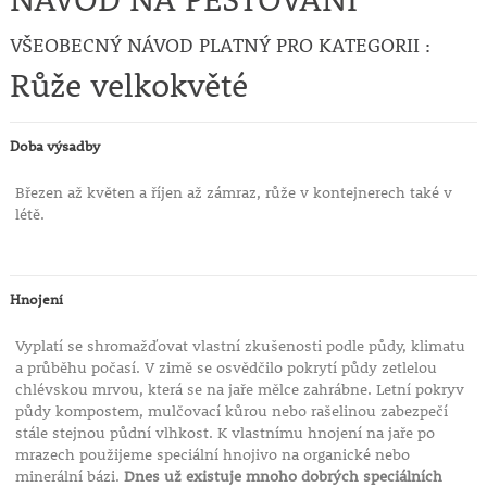
VŠEOBECNÝ NÁVOD PLATNÝ PRO KATEGORII :
Růže velkokvěté
Doba výsadby
Březen až květen a říjen až zámraz, růže v kontejnerech také v
létě.
Hnojení
Vyplatí se shromažďovat vlastní zkušenosti podle půdy, klimatu
a průběhu počasí. V zimě se osvědčilo pokrytí půdy zetlelou
chlévskou mrvou, která se na jaře mělce zahrábne. Letní pokryv
půdy kompostem, mulčovací kůrou nebo rašelinou zabezpečí
stále stejnou půdní vlhkost. K vlastnímu hnojení na jaře po
mrazech použijeme speciální hnojivo na organické nebo
minerální bázi.
Dnes už existuje mnoho dobrých speciálních