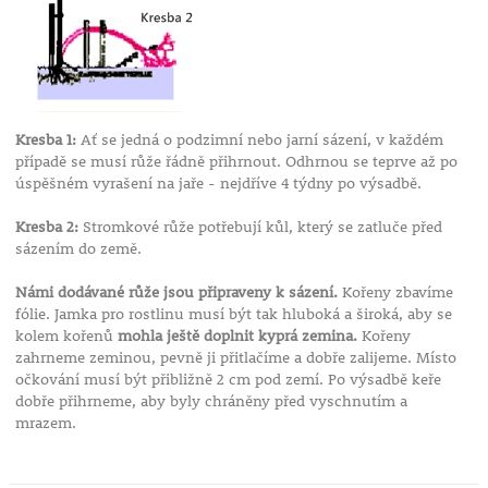
Kresba 1:
Ať se jedná o podzimní nebo jarní sázení, v každém
případě se musí růže řádně přihrnout. Odhrnou se teprve až po
úspěšném vyrašení na jaře - nejdříve 4 týdny po výsadbě.
Kresba 2:
Stromkové růže potřebují kůl, který se zatluče před
sázením do země.
Námi dodávané růže jsou připraveny k sázení.
Kořeny zbavíme
fólie. Jamka pro rostlinu musí být tak hluboká a široká, aby se
kolem kořenů
mohla ještě doplnit kyprá zemina.
Kořeny
zahrneme zeminou, pevně ji přitlačíme a dobře zalijeme. Místo
očkování musí být přibližně 2 cm pod zemí. Po výsadbě keře
dobře přihrneme, aby byly chráněny před vyschnutím a
mrazem.