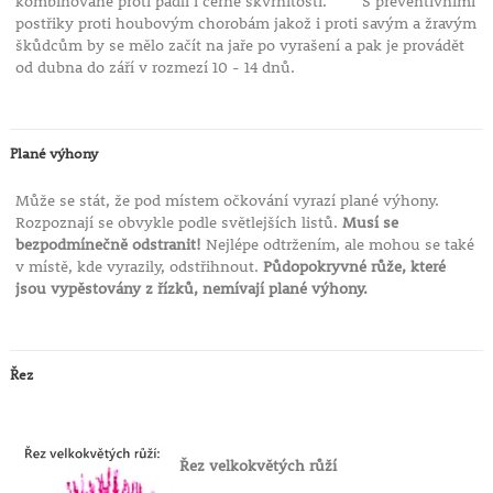
kombinovaně proti padlí i černé skvrnitosti. S preventivními
postřiky proti houbovým chorobám jakož i proti savým a žravým
škůdcům by se mělo začít na jaře po vyrašení a pak je provádět
od dubna do září v rozmezí 10 - 14 dnů.
Plané výhony
Může se stát, že pod místem očkování vyrazí plané výhony.
Rozpoznají se obvykle podle světlejších listů.
Musí se
bezpodmínečně odstranit!
Nejlépe odtržením, ale mohou se také
v místě, kde vyrazily, odstřihnout.
Půdopokryvné růže, které
jsou vypěstovány z řízků, nemívají plané výhony.
Řez
Řez velkokvětých růží