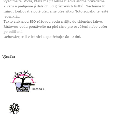
vyždímejte. Vodu, která má již lehké růžové aroma přivedeme
k varu a přelijeme jí dalších 50 g růžových lístků. Necháme 10
minut louhovat a poté přelijeme přes sítko. Toto zopakujte ještě
jedenkrát.
Takto získanou BIO růžovou vodu nalijte do skleněné lahve.
Růžovou vodu používejte na pleť ráno pro osvěžení nebo večer
po odlíčení.
Uchovávejte ji v lednici a spotřebujte do 10 dní.
Výsadba