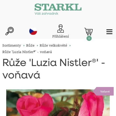
Přihlášení
0
Sortimenty
Růže
Růže velkokvěté
Růže 'Luzia Nistler®' - voňavá
Růže 'Luzia Nistler®' -
voňavá
Voňavé