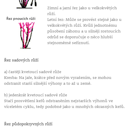
Zimní a jarní řez jako u velkokvětých
růží.
Letní řez: Může se provést stejně jako u
velkokvětých růží. Kvůli jednotnému
působení záhonu a u silněji rostoucích
odrůd se doporučuje o něco hlubší
stejnoměrné seříznutí.
Řez sadových růží
a) častěji kvetoucí sadové růže
Kresba: Na jaře, krátce před novým vyrašením, se mohou
odstranit starší silnější výhony a to až u země.
b) jedenkrát kvetoucí sadové růže
Stačí prosvětlení keřů odstraněním nejstarších výhonů ve
víceletém cyklu, tedy podobně jako u mnohých okrasných keřů.
Řez půdopokryvných růží