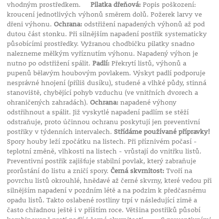
vhodným prostředkem.
Pilatka dřeňová:
Popis poškození:
kroucení jednotlivých výhonů směrem dolů. Požerek larvy ve
dřeni výhonu.
Ochrana:
odstřižení napadených výhonů až pod
dutou část stonku. Při silnějším napadení postřik systematicky
působícími prostředky. Vyžranou chodbičku pilatky snadno
nalezneme mělkým vyříznutím výhonu. Napadený výhon je
nutno po odstřižení spálit.
Padlí:
Překrytí listů, výhonů a
pupenů bělavým houbovým povlakem. Výskyt padlí podporuje
nesprávné hnojení (příliš dusíku), studené a vlhké půdy, stinná
stanoviště, chybějící pohyb vzduchu (ve vnitřních dvorech a
ohraničených zahradách).
Ochrana:
napadené výhony
odstřihnout a spálit. Již vyskytlé napadení padlím se stěží
odstraňuje, proto účinnou ochranu poskytují jen preventivní
postřiky v týdenních intervalech.
Střídáme používané přípravky!
Spory houby leží zpočátku na listech. Při příznivém počasí -
teplotní změně, vlhkosti na listech - vrůstají do vnitřku listů.
Preventivní postřik zajišťuje stabilní povlak, který zabraňuje
prorůstání do listu a zničí spory.
Černá skvrnitost:
Tvoří na
povrchu listů okrouhlé, hnědavé až černé skvrny, které vedou při
silnějším napadení v pozdním létě a na podzim k předčasnému
opadu listů. Takto oslabené rostliny trpí v následující zimě a
často chřadnou ještě i v příštím roce. Většina postřiků působí