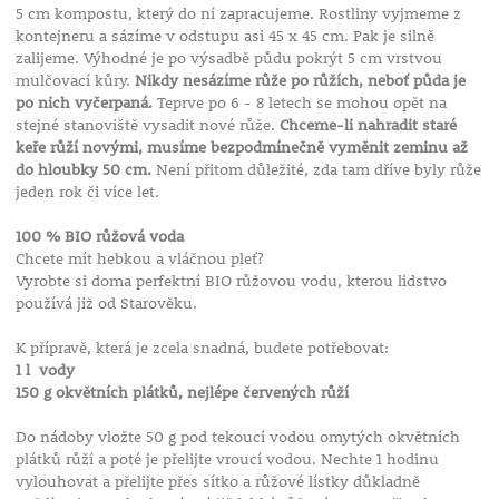
5 cm kompostu, který do ní zapracujeme. Rostliny vyjmeme z
kontejneru a sázíme v odstupu asi 45 x 45 cm. Pak je silně
zalijeme. Výhodné je po výsadbě půdu pokrýt 5 cm vrstvou
mulčovací kůry.
Nikdy nesázíme růže po růžích, neboť půda je
po nich vyčerpaná.
Teprve po 6 - 8 letech se mohou opět na
stejné stanoviště vysadit nové růže.
Chceme-li nahradit staré
keře růží novými, musíme bezpodmínečně vyměnit zeminu až
do hloubky 50 cm.
Není přitom důležité, zda tam dříve byly růže
jeden rok či více let.
100 % BIO růžová voda
Chcete mít hebkou a vláčnou pleť?
Vyrobte si doma perfektní BIO růžovou vodu, kterou lidstvo
používá již od Starověku.
K přípravě, která je zcela snadná, budete potřebovat:
1 l vody
150 g okvětních plátků, nejlépe červených růží
Do nádoby vložte 50 g pod tekoucí vodou omytých okvětních
plátků růží a poté je přelijte vroucí vodou. Nechte 1 hodinu
vylouhovat a přelijte přes sítko a růžové lístky důkladně