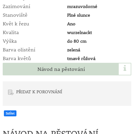
Zazimování
mrazuvzdorné
Stanoviště
Plné slunce
Květ k řezu
Ano
Kvalita
wurzelnackt
Výška
do 80 cm
Barva olistění
zelená
Barva květů
tmavě růžová
Návod na pěstování
PŘIDAT K POROVNÁNÍ
Sdílet
NÁVOD NA PĚSTOVÁNÍ