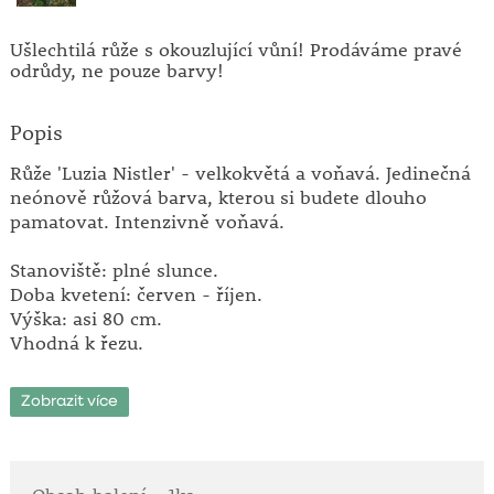
Ušlechtilá růže s okouzlující vůní! Prodáváme pravé
odrůdy, ne pouze barvy!
Popis
Růže 'Luzia Nistler' - velkokvětá a voňavá. Jedinečná
neónově růžová barva, kterou si budete dlouho
pamatovat. Intenzivně voňavá.
Stanoviště: plné slunce.
Doba kvetení: červen - říjen.
Výška: asi 80 cm.
Vhodná k řezu.
Tip: Nikdy nesázejte růže po růžích, protože půda je
Zobrazit více
po nich unavená. Chcete-li nahradit staré růže
novými, musíte bezpodmínečně vyměnit zem až do
hloubky 50 cm! Růže před výsadbou namočte na 10
hodin do vody. Vysazujte je tak, aby místo očkování