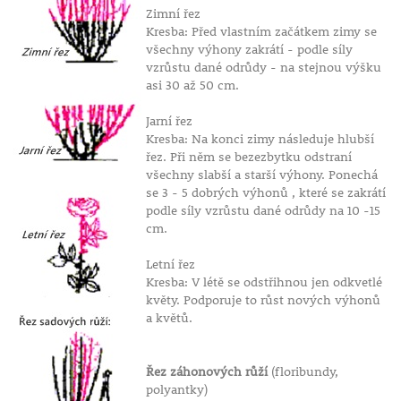
Zimní řez
Kresba: Před vlastním začátkem zimy se
všechny výhony zakrátí - podle síly
vzrůstu dané odrůdy - na stejnou výšku
asi 30 až 50 cm.
Jarní řez
Kresba: Na konci zimy následuje hlubší
řez. Při něm se bezezbytku odstraní
všechny slabší a starší výhony. Ponechá
se 3 - 5 dobrých výhonů , které se zakrátí
podle síly vzrůstu dané odrůdy na 10 -15
cm.
Letní řez
Kresba: V létě se odstřihnou jen odkvetlé
květy. Podporuje to růst nových výhonů
a květů.
Řez záhonových růží
(floribundy,
polyantky)