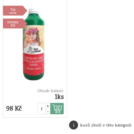
kvetoucí keře
Top
500g
cena
STARKL
TIP
Obsah balení:
1ks
+
98 Kč
-
1
kusů zboží v této kategorii