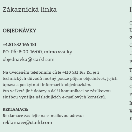
Zákaznická linka
O
U
OBJEDNÁVKY
o
+420 532 165 151
O
PO-PÁ: 8:00-16:00, mimo svátky
objednavka@starkl.com
P
T
Na uvedeném telefonním čísle +420 532 165 151 je z
R
technických důvodů možný pouze příjem objednávek, jejich
úprava a poskytnutí informací k objednávkám.
O
Pro veškeré jiné dotazy a další komunikaci se zásilkovou
F
službou využijte následujících e-mailových kontaktů:
I
REKLAMACE:
V
Reklamace zasílejte na e-mailovou adresu:
s
reklamace@starkl.com