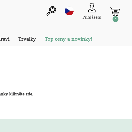
Přihlášení
0
draví
Trvalky
Top ceny a novinky!
ránky
klikněte zde
.