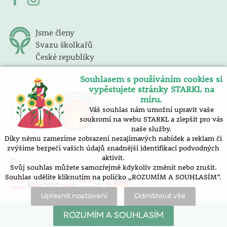
Jsme členy
Svazu školkařů
České republiky
Souhlasem s používáním cookies si
vypěstujete stránky STARKL na
míru.
Váš souhlas nám umožní upravit vaše
soukromí na webu STARKL a zlepšit pro vás
naše služby.
Díky němu zamezíme zobrazení nezajímavých nabídek a reklam či
zvýšíme bezpečí vašich údajů snadnější identifikací podvodných
aktivit.
Pobočky
Svůj souhlas můžete samozřejmě kdykoliv změnit nebo zrušit.
Souhlas udělíte kliknutím na políčko „ROZUMÍM A SOUHLASÍM“.
Upřesnit nastavení
Odmítnout vše
mapa stránek |
prohlášení o přístupnosti |
nastavení cookies
ROZUMÍM A SOUHLASÍM
Vytvořilo SOFICO-CZ, a.s.