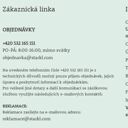
Zákaznická linka
O
U
OBJEDNÁVKY
o
+420 532 165 151
O
PO-PÁ: 8:00-16:00, mimo svátky
objednavka@starkl.com
P
T
Na uvedeném telefonním čísle +420 532 165 151 je z
R
technických důvodů možný pouze příjem objednávek, jejich
úprava a poskytnutí informací k objednávkám.
O
Pro veškeré jiné dotazy a další komunikaci se zásilkovou
F
službou využijte následujících e-mailových kontaktů:
I
REKLAMACE:
V
Reklamace zasílejte na e-mailovou adresu:
s
reklamace@starkl.com