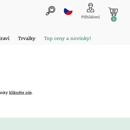
Přihlášení
0
draví
Trvalky
Top ceny a novinky!
ránky
klikněte zde
.